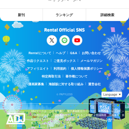
新刊
ランキング
詳細検索
Renta!について
ヘルプ
Q&A
お問い合わせ
作品リクエスト
ご意見ボックス
メールマガジン
アフィリエイト
利用規約
個人情報保護ポリシー
特定商取引法
著作権について
漫画家募集
海賊版に対する取り組み
運営会社
© PAPYLESS
ABJマークは、この電子書店・電子書籍配信サービスが、著作権者からコンテン
ツ使用許諾を得た正規版配信サービスであることを示す登録商標（登録番号 第
6091713号）です。ABJマークの詳細、ABJマークを掲示しているサービスの一
覧はこちら。
https://aebs.or.jp