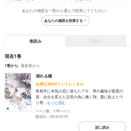
あなたの感想を一覧から選んで投票してください。
あなたの感想を投票する
話読み
巻読み
現在1巻
1巻から
最新巻から
溺れる瞳
お得な300ポイントレンタル
客相手に本気の恋に落ちたアキ、男の趣味が最悪の
葵、自分を変えた店長の為に働く翔…愛に飢えたウ
リ専...
もっと読む
178
配信日：2014/10/10
試し読み