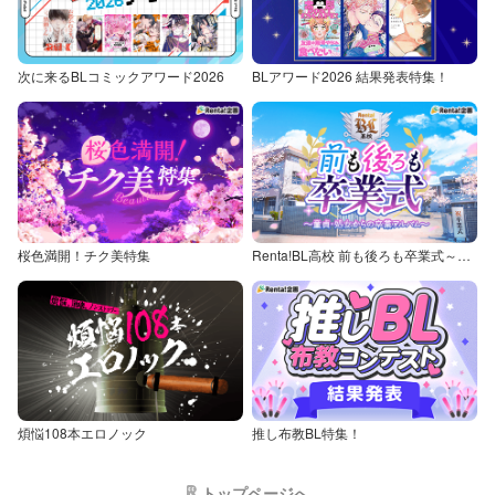
次に来るBLコミックアワード2026
BLアワード2026 結果発表特集！
桜色満開！チク美特集
Renta!BL高校 前も後ろも卒業式～童貞・処女からの卒業アルバム～
煩悩108本エロノック
推し布教BL特集！
トップページへ