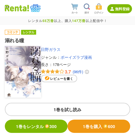
無料登録
レンタル
55万冊
以上、購入
147万冊
以上配信中！
溺れる瞳
日野ガラス
ジャンル：
ボーイズラブ漫画
長さ：
178ページ
3.7
(96件)
レビューを書く
1巻を試し読み
1巻をレンタル
300
1巻を購入
600