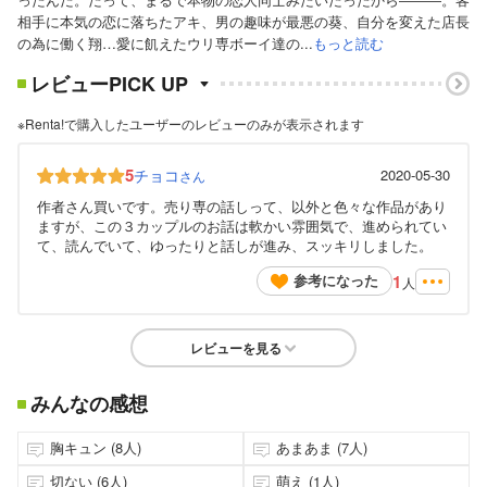
相手に本気の恋に落ちたアキ、男の趣味が最悪の葵、自分を変えた店長
の為に働く翔…愛に飢えたウリ専ボーイ達の...
もっと読む
レビューPICK UP
※Renta!で購入したユーザーのレビューのみが表示されます
5
チョコ
2020-05-30
さん
作者さん買いです。売り専の話しって、以外と色々な作品があり
ますが、この３カップルのお話は軟かい雰囲気で、進められてい
て、読んでいて、ゆったりと話しが進み、スッキリしました。
1
参考になった
人
レビューを見る
みんなの感想
胸キュン (8人)
あまあま (7人)
切ない (6人)
萌え (1人)