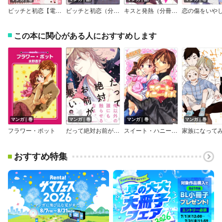
ビッチと初恋【電子限定かきおろし漫画付】
ビッチと初恋（分冊版）
キスと発熱（分冊版）
この本に関心がある人におすすめします
マンガ｜巻
マンガ｜巻
マンガ｜巻
マンガ｜巻
フラワー・ポット
だって絶対お前が悪い【電子限定かきおろし漫画付】
スイート・ハニー・パパ
おすすめ特集