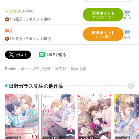
レンタル
(48時間)
300
ポイント
すぐにレンタル
1%
還元
：3ポイント獲得
購入
600
ポイント
すぐに購入
1%
還元
：6ポイント獲得
ポスト
LINEで送る
Renta!
ボーイズラブ漫画
海王社
溺れる瞳
日野ガラス先生の他作品
マンガ｜巻
マンガ｜話
マンガ｜話
マンガ｜巻