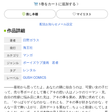
1巻をカートに追加する
推し本棚
マイリスト
配信お知らせメール設定
作品詳細
日野ガラス
著者
海王社
発行
マンガ
カテゴリ
ボーイズラブ漫画
若者
ジャンル
レンタル
タグ
GUSH COMICS
レーベル
―――最初から思ってたよ。あなたの隣に似合うのは、可愛い女の子だ
って。売り専ボーイとして働くアキの想い人はノンケのリーマン・充。
自分の性癖に悩み店に来た充は、アキの事を褒め、真摯に求めてくれ
た。「やっぱりゲイなのかな…それとも、アキの事が好きなのかな」そ
んな一言で舞い上がり、店外デートを重ねて…ちょっと勘違いしてしま
ったんだ。だって、まるで本物の恋人同士みたいだったから―――。客