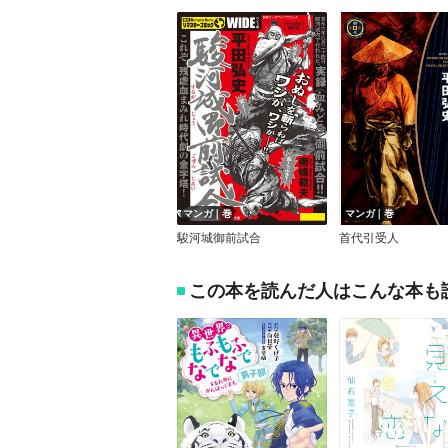
マンガ｜巻
マンガ｜巻
駿河城御前試合
首代引受人
この本を読んだ人はこんな本も