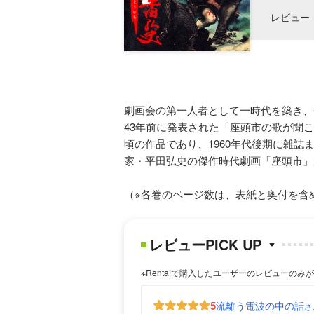
レビュー
劇画会の第一人者として一時代を築き、
43年前に発表された「座頭市の歌が聞
頃の作品であり、1960年代後期に雑
家・平田弘史の傑作時代劇画「座頭市」
（※各巻のページ数は、表紙と奥付を含
レビューPICK UP
※Renta!で購入したユーザーのレビューのみ
5
流離う電波の中の話
さ