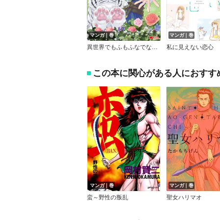
マンガ｜巻
マンガ｜巻
異世界でもふもふなでなでするためにがんばってます。男子部
私に見えない恋心
この本に関心がある人におすす
マンガ｜巻
マンガ｜巻
蛮～野性の叛乱
聖女ハリマオ