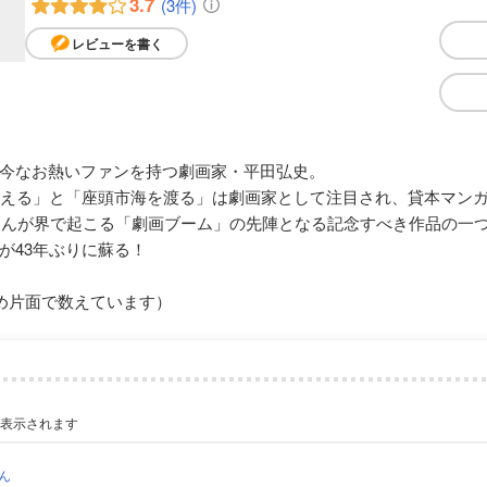
3.7
(3件)
レビューを書く
今なお熱いファンを持つ劇画家・平田弘史。
こえる」と「座頭市海を渡る」は劇画家として注目され、貸本マン
誌まんが界で起こる「劇画ブーム」の先陣となる記念すべき作品の一
が43年ぶりに蘇る！
め片面で数えています）
が表示されます
ん