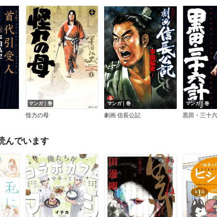
マンガ｜巻
マンガ｜巻
マンガ｜巻
怪力の母
劇画 信長公記
黒田・三十
読んでいます