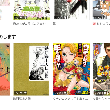
マンガ｜巻
マンガ｜巻
マンガ｜話
俺たちがコラボカフェやるってマジですか？（コミックス）
累
ヒショワン ～秘書は犬
めします
マンガ｜巻
マンガ｜巻
マンガ｜巻
鉄門海上人伝
ウチのムスメに手を出すな！
今日からヒ