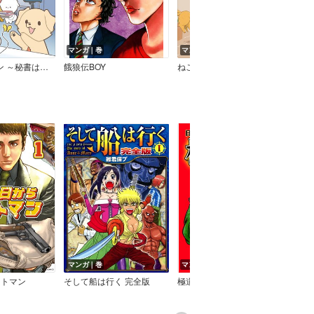
マンガ｜巻
マンガ｜巻
マン
ですが何か？～（話売り）
餓狼伝BOY
ねこまたカフェ
王国
マンガ｜巻
マンガ｜巻
マン
ットマン
そして船は行く 完全版
極道の門 ～日本極道史・番外編～
トッ