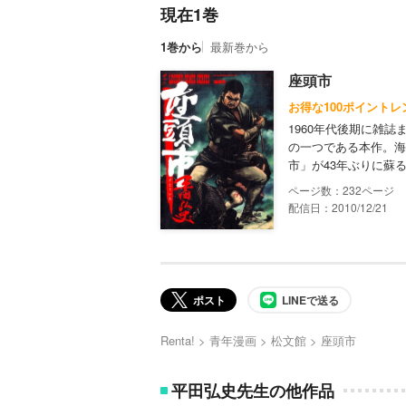
現在1巻
1巻から
最新巻から
座頭市
お得な100ポイントレ
1960年代後期に雑
の一つである本作。海
市」が43年ぶりに蘇
232
配信日：2010/12/21
ポスト
LINEで送る
Renta!
青年漫画
松文館
座頭市
平田弘史先生の他作品