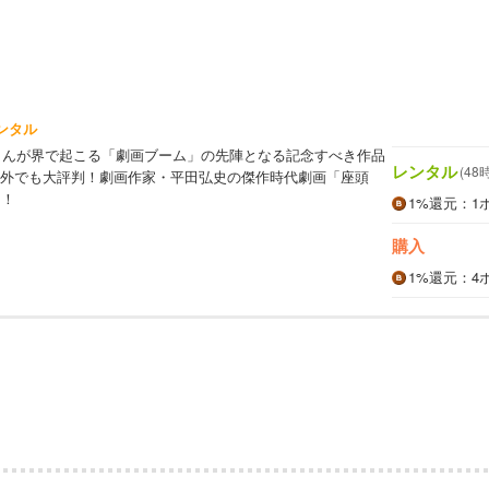
ンタル
誌まんが界で起こる「劇画ブーム」の先陣となる記念すべき作品
レンタル
(48
外でも大評判！劇画作家・平田弘史の傑作時代劇画「座頭
る！
1%
還元
：1
購入
1%
還元
：4