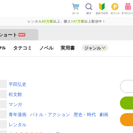
レンタル
55万冊
以上、購入
147万冊
以上配信中！
ショート
NEW
タテコミ
ノベル
実用書
ジャンル
平田弘史
松文館
マンガ
青年漫画
バトル・アクション
歴史・時代
劇画
レンタル