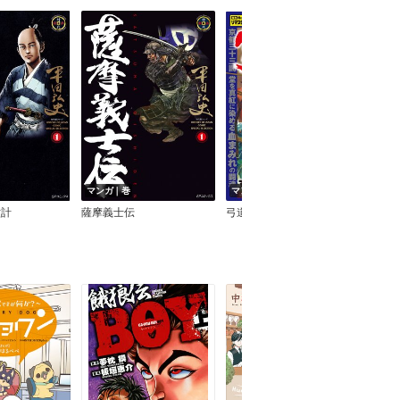
マンガ｜巻
マンガ｜巻
マン
六計
薩摩義士伝
弓道士魂 京都三十三間堂通し矢物語
人斬