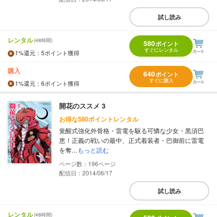
試し読み
レンタル
(48時間)
580
ポイント
すぐにレンタル
1%
還元
：5ポイント獲得
購入
640
ポイント
すぐに購入
1%
還元
：6ポイント獲得
開花のススメ 3
お得な580ポイントレンタル
覚醒式強化外骨格・雷電を駆る可憐な少女・黒須巴
恵！正義の戦いの最中、正式着装者・巴御前に雷電
を奪...
もっと読む
196
配信日：2014/06/17
試し読み
レンタル
(48時間)