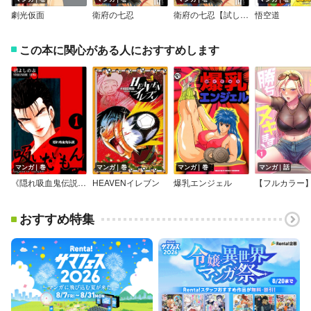
劇光仮面
衛府の七忍
衛府の七忍【試し読み増量版】
悟空道
この本に関心がある人におすすめします
マンガ｜巻
マンガ｜巻
マンガ｜巻
マンガ｜話
《隠れ吸血鬼伝説》吸いたいもん
HEAVENイレブン
爆乳エンジェル
おすすめ特集