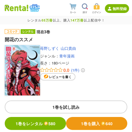
無料登録
レンタル
55万冊
以上、購入
147万冊
以上配信中！
現在3巻
開花のススメ
苺野しずく
山口貴由
ジャンル：
青年漫画
長さ：
180ページ
0.0
(1件)
レビューを書く
1巻を試し読み
1巻をレンタル
580
1巻を購入
640