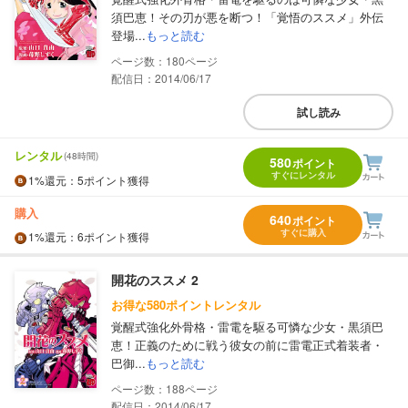
須巴恵！その刃が悪を断つ！「覚悟のススメ」外伝
登場...
もっと読む
180
配信日：2014/06/17
試し読み
レンタル
(48時間)
580
ポイント
すぐにレンタル
1%
還元
：5ポイント獲得
購入
640
ポイント
すぐに購入
1%
還元
：6ポイント獲得
開花のススメ 2
お得な580ポイントレンタル
覚醒式強化外骨格・雷電を駆る可憐な少女・黒須巴
恵！正義のために戦う彼女の前に雷電正式着装者・
巴御...
もっと読む
188
配信日：2014/06/17