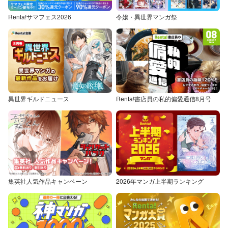
Renta!サマフェス2026
令嬢・異世界マンガ祭
異世界ギルドニュース
Renta!書店員の私的偏愛通信8月号
集英社人気作品キャンペーン
2026年マンガ上半期ランキング