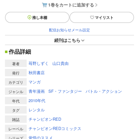
1巻をカートに追加する
推し本棚
マイリスト
配信お知らせメール設定
続刊はこちら
作品詳細
苺野しずく
山口貴由
著者
秋田書店
発行
マンガ
カテゴリ
青年漫画
SF・ファンタジー
バトル・アクション
ジャンル
2010年代
年代
レンタル
タグ
チャンピオンRED
雑誌
チャンピオンREDコミックス
レーベル
覚悟のススメ
シリーズ