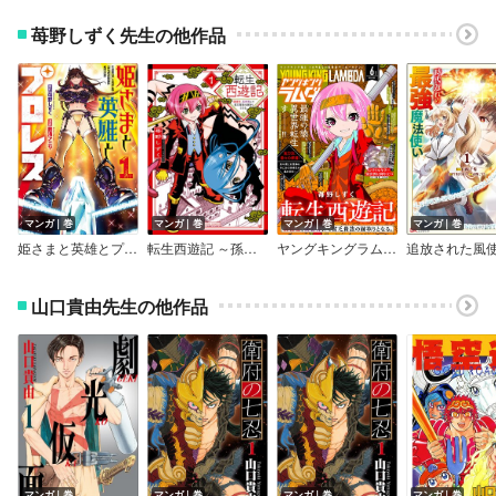
苺野しずく先生の他作品
マンガ｜巻
マンガ｜巻
マンガ｜巻
マンガ｜巻
姫さまと英雄とプロレス
転生西遊記 ～孫悟空、異世界にて貧乏貴族の跡取りとなる。～
ヤングキングラムダ26号
山口貴由先生の他作品
マンガ｜巻
マンガ｜巻
マンガ｜巻
マンガ｜巻