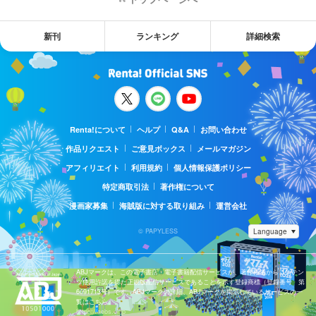
新刊
ランキング
詳細検索
Renta!について
ヘルプ
Q&A
お問い合わせ
作品リクエスト
ご意見ボックス
メールマガジン
アフィリエイト
利用規約
個人情報保護ポリシー
特定商取引法
著作権について
漫画家募集
海賊版に対する取り組み
運営会社
© PAPYLESS
ABJマークは、この電子書店・電子書籍配信サービスが、著作権者からコンテン
ツ使用許諾を得た正規版配信サービスであることを示す登録商標（登録番号 第
6091713号）です。ABJマークの詳細、ABJマークを掲示しているサービスの一
覧はこちら。
https://aebs.or.jp