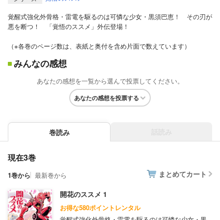
覚醒式強化外骨格・雷電を駆るのは可憐な少女・黒須巴恵！ その刃が
悪を断つ！ 「覚悟のススメ」外伝登場！
（※各巻のページ数は、表紙と奥付を含め片面で数えています）
みんなの感想
あなたの感想を一覧から選んで投票してください。
あなたの感想を投票する
話読み
巻読み
現在3巻
まとめてカート
1巻から
最新巻から
開花のススメ 1
お得な580ポイントレンタル
覚醒式強化外骨格・雷電を駆るのは可憐な少女・黒