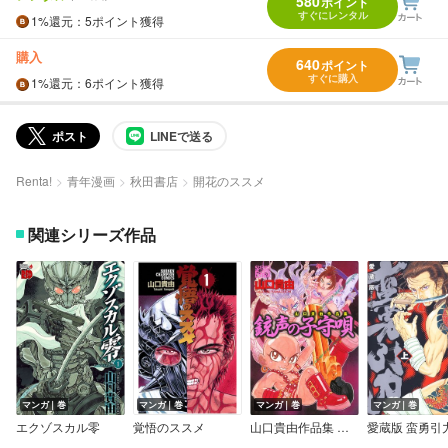
580
ポイント
すぐにレンタル
1%
還元
：5ポイント獲得
購入
640
ポイント
すぐに購入
1%
還元
：6ポイント獲得
ポスト
LINEで送る
Renta!
青年漫画
秋田書店
開花のススメ
関連シリーズ作品
マンガ｜巻
マンガ｜巻
マンガ｜巻
マンガ｜巻
エクゾスカル零
覚悟のススメ
山口貴由作品集 銃声の子守唄
愛蔵版 蛮勇引