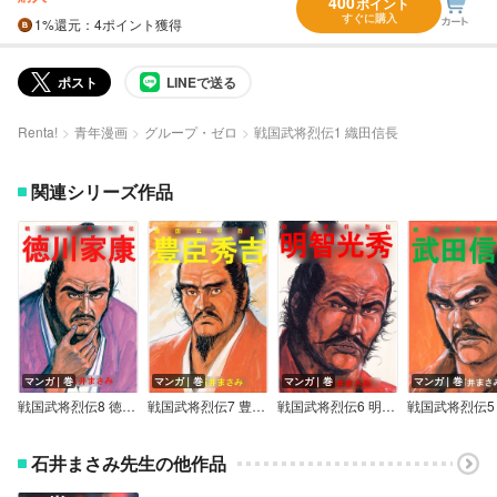
400
ポイント
すぐに購入
1%
還元
：4ポイント獲得
ポスト
LINEで送る
Renta!
青年漫画
グループ・ゼロ
戦国武将烈伝1 織田信長
関連シリーズ作品
マンガ｜巻
マンガ｜巻
マンガ｜巻
マンガ｜巻
戦国武将烈伝8 徳川家康
戦国武将烈伝7 豊臣秀吉
戦国武将烈伝6 明智光秀
石井まさみ先生の他作品