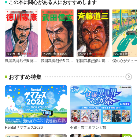
この本に関心がある人におすすめします
マンガ｜巻
マンガ｜巻
マンガ｜巻
マンガ｜巻
戦国武将烈伝8 徳川家康
戦国武将烈伝5 武田信玄
戦国武将烈伝4 斉藤道三
おすすめ特集
Renta!サマフェス2026
令嬢・異世界マンガ祭