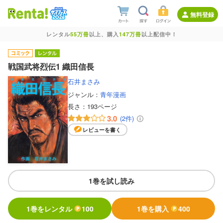
無料登録
レンタル
55万冊
以上、購入
147万冊
以上配信中！
戦国武将烈伝1 織田信長
石井まさみ
ジャンル：
青年漫画
長さ：
193ページ
3.0
(2件)
レビューを書く
1巻を試し読み
1巻をレンタル
100
1巻を購入
400