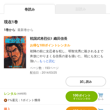
話読み
巻読み
現在1巻
1巻から
最新巻から
戦国武将烈伝1 織田信長
お得な100ポイントレンタル
初陣の前に女忍者を犯し、明智光秀に殺されるまで
奔放にやりまくる信長の姿を描いた、戦にも女にも
強い...
もっと読む
193
配信日：2014/03/25
試し読み
レンタル
(48時間)
100
ポイント
すぐにレンタル
1%
還元
：1ポイント獲得
購入