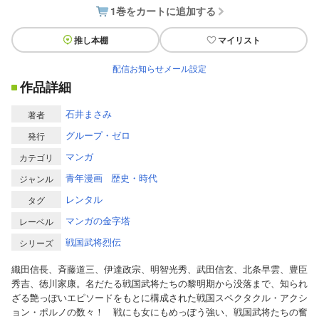
1巻をカートに追加する
推し本棚
マイリスト
配信お知らせメール設定
作品詳細
石井まさみ
著者
グループ・ゼロ
発行
マンガ
カテゴリ
青年漫画
歴史・時代
ジャンル
レンタル
タグ
マンガの金字塔
レーベル
戦国武将烈伝
シリーズ
織田信長、斉藤道三、伊達政宗、明智光秀、武田信玄、北条早雲、豊臣
秀吉、徳川家康。名だたる戦国武将たちの黎明期から没落まで、知られ
ざる艶っぽいエピソードをもとに構成された戦国スペクタクル・アクシ
ョン・ポルノの数々！ 戦にも女にもめっぽう強い、戦国武将たちの奮