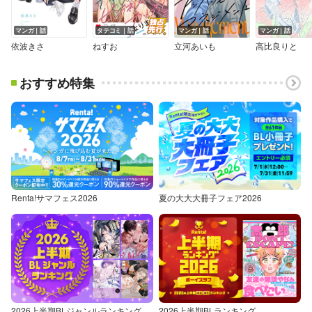
マンガ｜話
タテコミ｜話
マンガ｜話
マンガ｜話
依波きさ
ねすお
立河あいも
高比良りと
おすすめ特集
Renta!サマフェス2026
夏の大大大冊子フェア2026
2026上半期BLジャンルランキング
2026上半期BLランキング