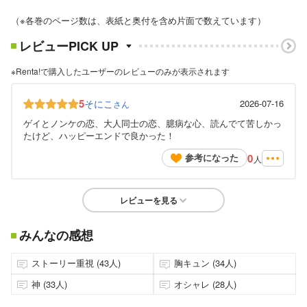
（※各巻のページ数は、表紙と奥付を含め片面で数えています）
レビューPICK UP
※Renta!で購入したユーザーのレビューのみが表示されます
5
そにこ
2026-07-16
さん
ゲイとノンケの恋、大人同士の恋、臆病な心、読んでて苦しかっ
たけど、ハッピーエンドで良かった！
0
参考になった
人
レビューを見る
みんなの感想
ストーリー重視 (43人)
胸キュン (34人)
神 (33人)
オシャレ (28人)