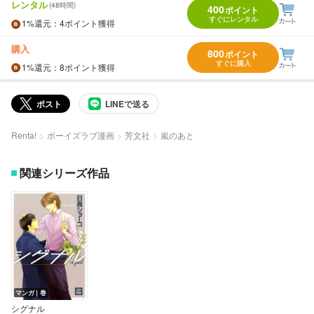
レンタル
(48時間)
400
ポイント
すぐにレンタル
1%
還元
：4ポイント獲得
購入
800
ポイント
すぐに購入
1%
還元
：8ポイント獲得
ポスト
LINEで送る
Renta!
ボーイズラブ漫画
芳文社
嵐のあと
関連シリーズ作品
マンガ｜巻
シグナル