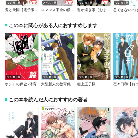
マンガ｜巻
ノベル｜巻
マンガ｜巻
マンガ｜巻
鬼と天国【電子限定描き下ろし漫画付き】
ロマンス不全の僕たちは【イラスト付】
遥か遠き家【おまけ付きRenta！限定版】
この本に関心がある人におすすめします
マンガ｜巻
マンガ｜巻
マンガ｜巻
マンガ｜巻
ホントの保健×体育
大型新人の教育係【Renta！限定特典つき】
極上王子様
この本を読んだ人におすすめの著者