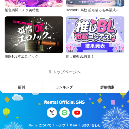
桜色満開！チク美特集
Renta!BL高校 前も後ろも卒業式～童貞・処女からの卒業アルバム～
煩悩108本エロノック
推し布教BL特集！
トップページへ
新刊
ランキング
詳細検索
Renta!について
ヘルプ
Q&A
お問い合わせ