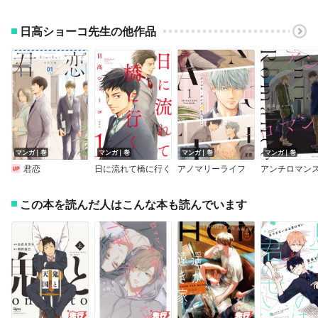
日高ショーコ先生の他作品
マンガ｜巻
マンガ｜巻
マンガ｜巻
マンガ｜巻
君恋
日に流れて橋に行く
アノマリーライフ
この本を読んだ人はこんな本も読んでいます