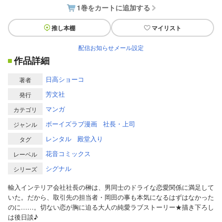
1巻をカートに追加する
推し本棚
マイリスト
配信お知らせメール設定
作品詳細
日高ショーコ
著者
芳文社
発行
マンガ
カテゴリ
ボーイズラブ漫画
社長・上司
ジャンル
レンタル
殿堂入り
タグ
花音コミックス
レーベル
シグナル
シリーズ
輸入インテリア会社社長の榊は、男同士のドライな恋愛関係に満足して
いた。だから、取引先の担当者・岡田の事も本気になるはずはなかった
のに……。切ない恋が胸に迫る大人の純愛ラブストーリー★描き下ろし
は後日談♪