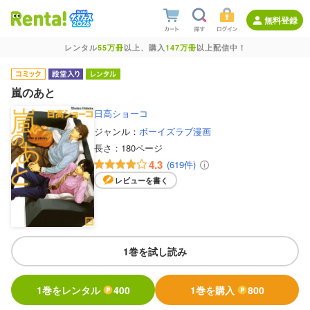
無料登録
レンタル
55万冊
以上、購入
147万冊
以上配信中！
嵐のあと
日高ショーコ
ジャンル：
ボーイズラブ漫画
長さ：
180ページ
4.3
(619件)
レビューを書く
1巻を試し読み
1巻をレンタル
400
1巻を購入
800