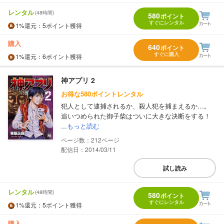
レンタル
(48時間)
580
ポイント
すぐにレンタル
1%
還元
：5ポイント獲得
購入
640
ポイント
すぐに購入
1%
還元
：6ポイント獲得
神アプリ 2
お得な580ポイントレンタル
犯人として逮捕されるか、殺人犯を捕まえるか…。
追いつめられた御子柴はついに大きな決断をする！
...
もっと読む
212
配信日：2014/03/11
試し読み
レンタル
(48時間)
580
ポイント
すぐにレンタル
1%
還元
：5ポイント獲得
購入