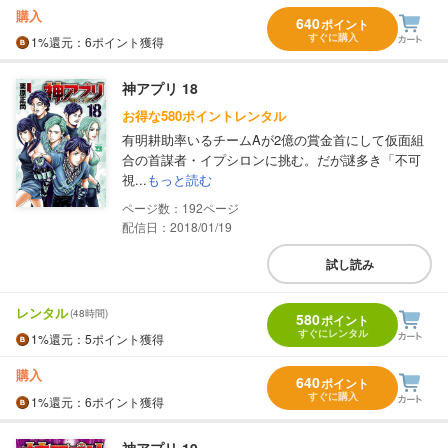
購入
640
ポイント
すぐに購入
1%
還元
：6ポイント獲得
神アプリ 18
お得な580ポイントレンタル
有明耕助率いるチームAが2億の賞金首にして仮面組
合の首謀者・イプシロンに挑む。だが謎多き「不可
視...
もっと読む
192
配信日：2018/01/19
試し読み
レンタル
(48時間)
580
ポイント
すぐにレンタル
1%
還元
：5ポイント獲得
購入
640
ポイント
すぐに購入
1%
還元
：6ポイント獲得
神アプリ 19