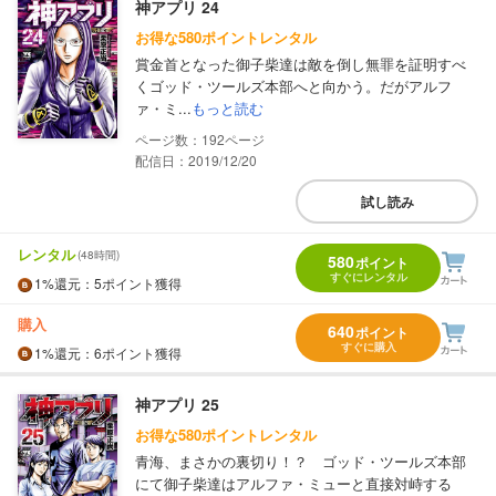
神アプリ 24
お得な580ポイントレンタル
賞金首となった御子柴達は敵を倒し無罪を証明すべ
くゴッド・ツールズ本部へと向かう。だがアルフ
ァ・ミ...
もっと読む
192
配信日：2019/12/20
試し読み
レンタル
(48時間)
580
ポイント
すぐにレンタル
1%
還元
：5ポイント獲得
購入
640
ポイント
すぐに購入
1%
還元
：6ポイント獲得
神アプリ 25
お得な580ポイントレンタル
青海、まさかの裏切り！？ ゴッド・ツールズ本部
にて御子柴達はアルファ・ミューと直接対峙する