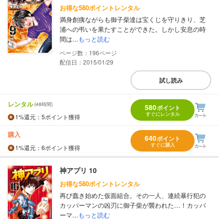
お得な580ポイントレンタル
満身創痍ながらも御子柴達は宝くじを守りきり、芝
浦への弔いを果たすことができた。しかし安息の時
間は...
もっと読む
196
配信日：2015/01/29
試し読み
レンタル
(48時間)
580
ポイント
すぐにレンタル
1%
還元
：5ポイント獲得
購入
640
ポイント
すぐに購入
1%
還元
：6ポイント獲得
神アプリ 10
お得な580ポイントレンタル
再び蠢き始めた仮面組合。その一人、連続暴行犯の
カッパーマンの凶刃に御子柴が襲われた…！カッパ
ーマ...
もっと読む