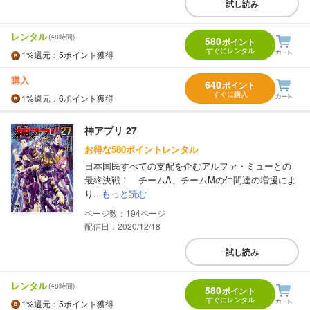
試し読み
レンタル
(48時間)
580
ポイント
すぐにレンタル
1%
還元
：5ポイント獲得
購入
640
ポイント
すぐに購入
1%
還元
：6ポイント獲得
神アプリ 27
お得な580ポイントレンタル
日本国民すべての支配を企むアルファ・ミューとの
最終決戦！ チームA、チームMの仲間達の増援によ
り...
もっと読む
194
配信日：2020/12/18
試し読み
レンタル
(48時間)
580
ポイント
すぐにレンタル
1%
還元
：5ポイント獲得