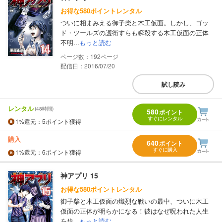
お得な580ポイントレンタル
ついに相まみえる御子柴と木工仮面。しかし、ゴッ
ド・ツールズの護衛すらも瞬殺する木工仮面の正体
不明...
もっと読む
192
配信日：2016/07/20
試し読み
レンタル
(48時間)
580
ポイント
すぐにレンタル
1%
還元
：5ポイント獲得
購入
640
ポイント
すぐに購入
1%
還元
：6ポイント獲得
神アプリ 15
お得な580ポイントレンタル
御子柴と木工仮面の熾烈な戦いの最中、ついに木工
仮面の正体が明らかになる！彼はなぜ呪われた人生
を歩...
もっと読む