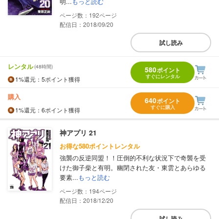
明...
もっと読む
192
配信日：2018/09/20
試し読み
レンタル
(48時間)
580
ポイント
すぐにレンタル
1%
還元
：5ポイント獲得
購入
640
ポイント
すぐに購入
1%
還元
：6ポイント獲得
神アプリ 21
お得な580ポイントレンタル
強襲の反逆同盟！！圧倒的不利な状況下で奇襲を受
けた御子柴と有明。幽閉された友・東雲とあらゆる
要素...
もっと読む
194
配信日：2018/12/20
試し読み