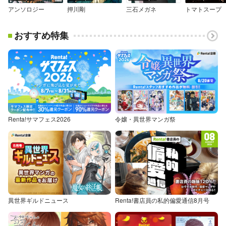
アンソロジー
押川剛
三石メガネ
トマトスープ
おすすめ特集
Renta!サマフェス2026
令嬢・異世界マンガ祭
異世界ギルドニュース
Renta!書店員の私的偏愛通信8月号