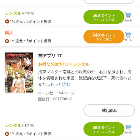
レンタル
(48時間)
580
ポイント
すぐにレンタル
1%
還元
：5ポイント獲得
購入
640
ポイント
すぐに購入
1%
還元
：6ポイント獲得
神アプリ 17
お得な580ポイントレンタル
拘束マスク・南郷との決戦の中、右目を潰され、肉
体を切断された東雲。絶望的な状況下、死の淵へと
立た...
もっと読む
194
配信日：2017/08/18
試し読み
レンタル
(48時間)
580
ポイント
すぐにレンタル
1%
還元
：5ポイント獲得