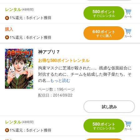
レンタル
(48時間)
580
ポイント
すぐにレンタル
1%
還元
：5ポイント獲得
購入
640
ポイント
すぐに購入
1%
還元
：6ポイント獲得
神アプリ 7
お得な580ポイントレンタル
拘束マスクに芝浦が殺された…。残虐な仮面組合に
対抗するために、チームを結成した御子柴たち。そ
の名...
もっと読む
196
配信日：2014/09/22
試し読み
レンタル
(48時間)
580
ポイント
すぐにレンタル
1%
還元
：5ポイント獲得