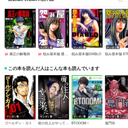
マンガ｜巻
マンガ｜巻
マンガ｜巻
マンガ｜巻
粛正の解毒師
怨み屋本舗 通巻版
怨み屋本舗DIABLO
この本を読んだ人はこんな本も読んでいます
マンガ｜巻
マンガ｜巻
マンガ｜巻
マンガ｜巻
ゴールデン・ガイ
前の住人がやって来た【単行本版】
BTOOOM！
鬼門街