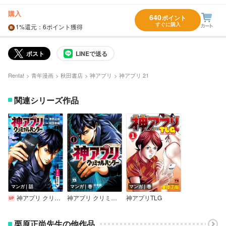
購入
640
ポイント
すぐに購入
1%
還元
：6ポイント獲得
ポスト
LINEで送る
Renta!
青年漫画
秋田書店
神アプリ
神アプリ 21
関連シリーズ作品
マンガ｜話
マンガ｜巻
マンガ｜巻
神アプリ クリミナルハンター（話売り）
神アプリ クリミナルハンター
神アプリTLG
栗原正尚先生の他作品