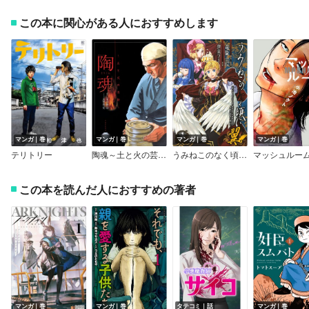
この本に関心がある人におすすめします
マンガ｜巻
マンガ｜巻
マンガ｜巻
マンガ｜巻
テリトリー
陶魂～土と火の芸術～
うみねこのなく頃に翼
マッシュルー
この本を読んだ人におすすめの著者
マンガ｜巻
マンガ｜巻
タテコミ｜話
マンガ｜巻