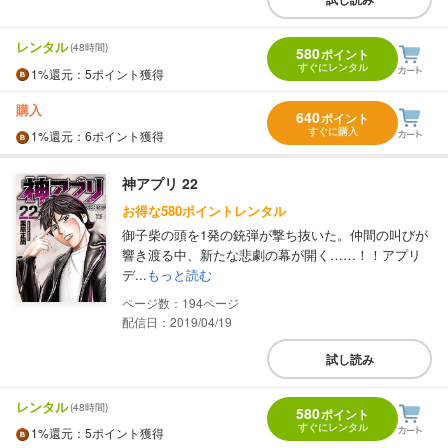
レンタル
(48時間)
580
ポイント
すぐにレンタル
1%
還元
：5ポイント獲得
購入
640
ポイント
すぐに購入
1%
還元
：6ポイント獲得
神アプリ 22
お得な580ポイントレンタル
御子柴の頭を1発の銃弾が撃ち抜いた。仲間の叫びが
響き渡る中、新たな悲劇の幕が開く……！！アプリ
デ...
もっと読む
194
配信日：2019/04/19
試し読み
レンタル
(48時間)
580
ポイント
すぐにレンタル
1%
還元
：5ポイント獲得