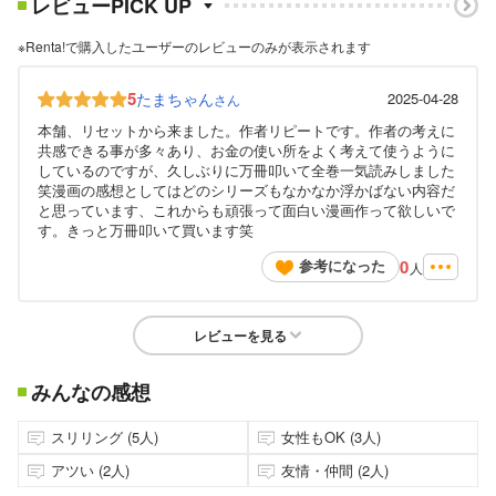
レビューPICK UP
※Renta!で購入したユーザーのレビューのみが表示されます
5
たまちゃん
2025-04-28
さん
本舗、リセットから来ました。作者リピートです。作者の考えに
共感できる事が多々あり、お金の使い所をよく考えて使うように
しているのですが、久しぶりに万冊叩いて全巻一気読みしました
笑漫画の感想としてはどのシリーズもなかなか浮かばない内容だ
と思っています、これからも頑張って面白い漫画作って欲しいで
す。きっと万冊叩いて買います笑
0
参考になった
人
レビューを見る
みんなの感想
スリリング (5人)
女性もOK (3人)
アツい (2人)
友情・仲間 (2人)