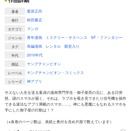
作品詳細
栗原正尚
著者
秋田書店
発行
マンガ
カテゴリ
青年漫画
ミステリー・サスペンス
SF・ファンタジー
ジャンル
長編漫画
レンタル
殿堂入り
タグ
2010年代
年代
ヤングチャンピオン
雑誌
ヤングチャンピオン・コミックス
レーベル
神アプリ
シリーズ
サエない人生を送る童貞の漫画専門学生・御子柴亮の元に、ある日突
然、謎のスマホが届く。それは、ラブホを覗き見できたり信号機を操作
できる違法なアプリ満載のスマホ……。神にも悪魔にもなれるスマホを
手にした御子柴の行動は！？
（※各巻のページ数は、表紙と奥付を含め片面で数えています）