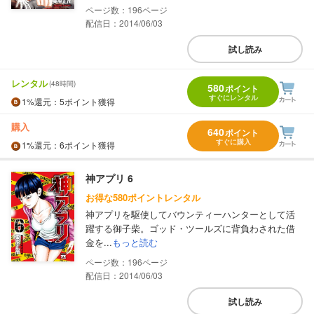
196
配信日：2014/06/03
試し読み
レンタル
(48時間)
580
ポイント
すぐにレンタル
1%
還元
：5ポイント獲得
購入
640
ポイント
すぐに購入
1%
還元
：6ポイント獲得
神アプリ 6
お得な580ポイントレンタル
神アプリを駆使してバウンティーハンターとして活
躍する御子柴。ゴッド・ツールズに背負わされた借
金を...
もっと読む
196
配信日：2014/06/03
試し読み