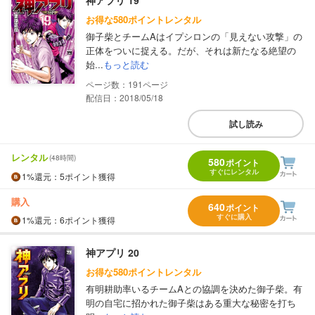
お得な580ポイントレンタル
御子柴とチームAはイプシロンの「見えない攻撃」の
正体をついに捉える。だが、それは新たなる絶望の
始...
もっと読む
191
配信日：2018/05/18
試し読み
レンタル
(48時間)
580
ポイント
すぐにレンタル
1%
還元
：5ポイント獲得
購入
640
ポイント
すぐに購入
1%
還元
：6ポイント獲得
神アプリ 20
お得な580ポイントレンタル
有明耕助率いるチームAとの協調を決めた御子柴。有
明の自宅に招かれた御子柴はある重大な秘密を打ち