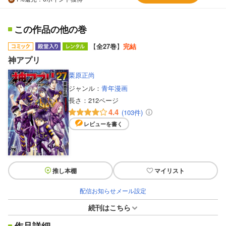
この作品の他の巻
【
全27巻
】
完結
神アプリ
栗原正尚
ジャンル：
青年漫画
長さ：
212ページ
4.4
(103件)
レビューを書く
推し本棚
マイリスト
配信お知らせメール設定
続刊はこちら