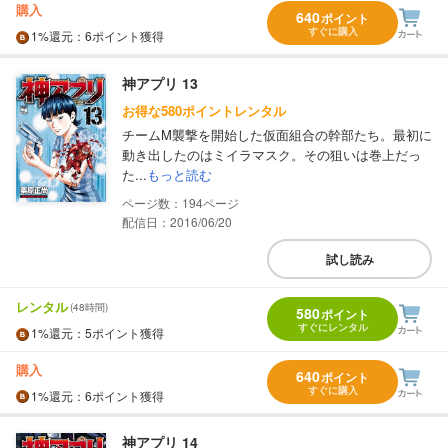
購入
640
ポイント
すぐに購入
1%
還元
：6ポイント獲得
神アプリ 13
お得な580ポイントレンタル
チームM襲撃を開始した仮面組合の幹部たち。最初に
動き出したのはミイラマスク。その狙いは巻上だっ
た...
もっと読む
194
配信日：2016/06/20
試し読み
レンタル
(48時間)
580
ポイント
すぐにレンタル
1%
還元
：5ポイント獲得
購入
640
ポイント
すぐに購入
1%
還元
：6ポイント獲得
神アプリ 14