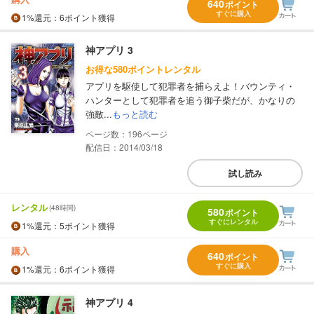
640
ポイント
すぐに購入
1%
還元
：6ポイント獲得
神アプリ 3
お得な580ポイントレンタル
アプリを駆使して犯罪者を捕らえよ！バウンティ・
ハンターとして犯罪者を追う御子柴だが、かなりの
強敵...
もっと読む
196
配信日：2014/03/18
試し読み
レンタル
(48時間)
580
ポイント
すぐにレンタル
1%
還元
：5ポイント獲得
購入
640
ポイント
すぐに購入
1%
還元
：6ポイント獲得
神アプリ 4