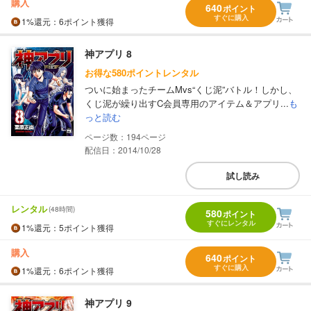
購入
640
ポイント
すぐに購入
1%
還元
：6ポイント獲得
神アプリ 8
お得な580ポイントレンタル
ついに始まったチームMvs“くじ泥”バトル！しかし、
くじ泥が繰り出すC会員専用のアイテム＆アプリ...
も
っと読む
194
配信日：2014/10/28
試し読み
レンタル
(48時間)
580
ポイント
すぐにレンタル
1%
還元
：5ポイント獲得
購入
640
ポイント
すぐに購入
1%
還元
：6ポイント獲得
神アプリ 9