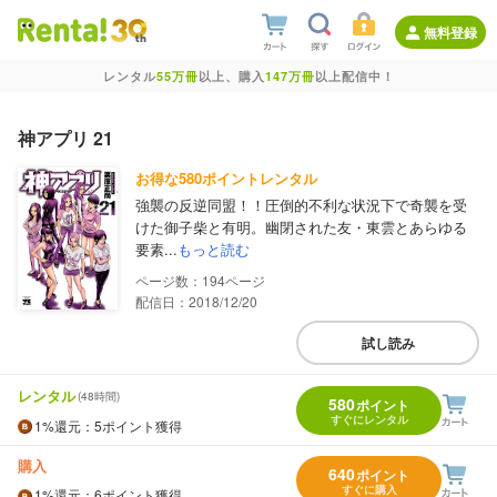
無料登録
レンタル
55万冊
以上、購入
147万冊
以上配信中！
神アプリ 21
お得な580ポイントレンタル
強襲の反逆同盟！！圧倒的不利な状況下で奇襲を受
けた御子柴と有明。幽閉された友・東雲とあらゆる
要素...
もっと読む
194
配信日：2018/12/20
試し読み
レンタル
(48時間)
580
ポイント
すぐにレンタル
1%
還元
：5ポイント獲得
購入
640
ポイント
すぐに購入
1%
還元
：6ポイント獲得