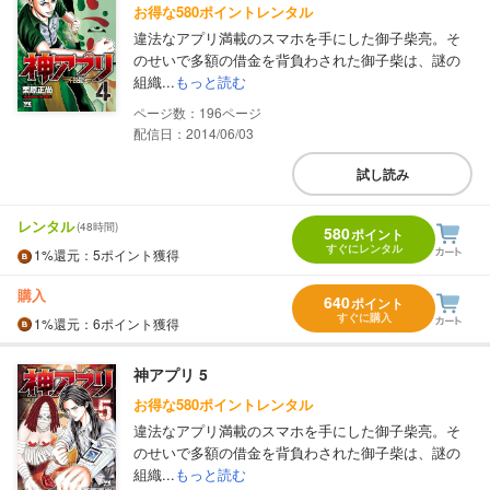
お得な580ポイントレンタル
違法なアプリ満載のスマホを手にした御子柴亮。そ
のせいで多額の借金を背負わされた御子柴は、謎の
組織...
もっと読む
196
配信日：2014/06/03
試し読み
レンタル
(48時間)
580
ポイント
すぐにレンタル
1%
還元
：5ポイント獲得
購入
640
ポイント
すぐに購入
1%
還元
：6ポイント獲得
神アプリ 5
お得な580ポイントレンタル
違法なアプリ満載のスマホを手にした御子柴亮。そ
のせいで多額の借金を背負わされた御子柴は、謎の
組織...
もっと読む