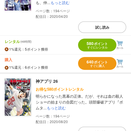
も、仲...
もっと読む
194
配信日：2020/04/20
試し読み
レンタル
(48時間)
580
ポイント
すぐにレンタル
1%
還元
：5ポイント獲得
購入
640
ポイント
すぐに購入
1%
還元
：6ポイント獲得
神アプリ 26
お得な580ポイントレンタル
明らかになった黒幕の正体。だが、それは血の殺人
ショーの始まりの合図だった。頭部爆破アプリ『ボ
ムタ...
もっと読む
194
配信日：2020/08/20