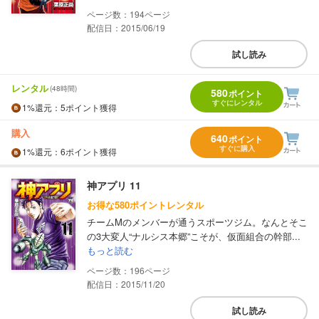
194
配信日：2015/06/19
試し読み
レンタル
(48時間)
580
ポイント
すぐにレンタル
1%
還元
：5ポイント獲得
購入
640
ポイント
すぐに購入
1%
還元
：6ポイント獲得
神アプリ 11
お得な580ポイントレンタル
チームMのメンバーが通うスポーツジム。なんとそこ
の3大変人“ナルシス本郷”こそが、仮面組合の幹部...
もっと読む
196
配信日：2015/11/20
試し読み