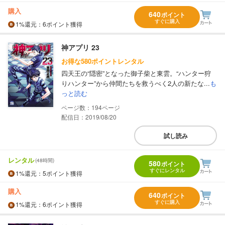
購入
640
ポイント
すぐに購入
1%
還元
：6ポイント獲得
神アプリ 23
お得な580ポイントレンタル
四天王の“隠密”となった御子柴と東雲。“ハンター狩
りハンター”から仲間たちを救うべく2人の新たな...
も
っと読む
194
配信日：2019/08/20
試し読み
レンタル
(48時間)
580
ポイント
すぐにレンタル
1%
還元
：5ポイント獲得
購入
640
ポイント
すぐに購入
1%
還元
：6ポイント獲得