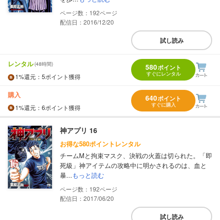
192
配信日：2016/12/20
試し読み
レンタル
(48時間)
580
ポイント
すぐにレンタル
1%
還元
：5ポイント獲得
購入
640
ポイント
すぐに購入
1%
還元
：6ポイント獲得
神アプリ 16
お得な580ポイントレンタル
チームMと拘束マスク、決戦の火蓋は切られた。「即
死級」神アイテムの攻略中に明かされるのは、血と
暴...
もっと読む
192
配信日：2017/06/20
試し読み