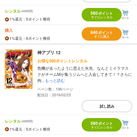
レンタル
(48時間)
580
ポイント
すぐにレンタル
1%
還元
：5ポイント獲得
購入
640
ポイント
すぐに購入
1%
還元
：6ポイント獲得
神アプリ 12
お得な580ポイントレンタル
危機が去ったように思えた矢先、なんとミイラマス
クがチームMが集うジムへと入会してきて！？さらに
拘...
もっと読む
196
配信日：2016/02/23
試し読み
レンタル
(48時間)
580
ポイント
すぐにレンタル
1%
還元
：5ポイント獲得