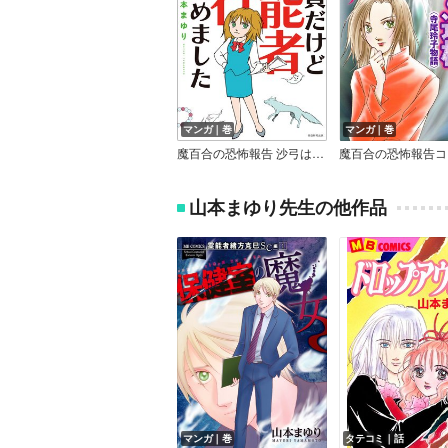
マンガ｜巻
マンガ｜巻
魔百合の恐怖報告 沙弓は視た！シリーズ 会社員だけど霊能者修行始めました
山本まゆり先生の他作品
マンガ｜巻
タテコミ｜話