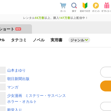
レンタル
55万冊
以上、購入
147万冊
以上配信中！
ショート
NEW
タテコミ
ノベル
実用書
ジャンル
山本まゆり
朝日新聞出版
マンガ
少女漫画
ミステリー・サスペンス
ホラー・オカルト
殿堂入り