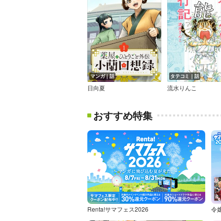
マンガ｜話
タテコミ｜話
日向夏
流水りんこ
おすすめ特集
Renta!サマフェス2026
令