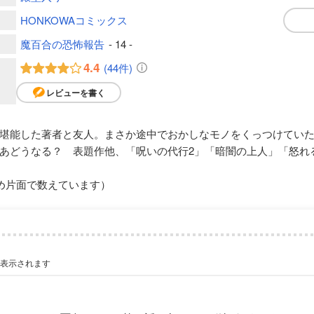
HONKOWAコミックス
魔百合の恐怖報告
- 14 -
4.4
(44件)
レビューを書く
堪能した著者と友人。まさか途中でおかしなモノをくっつけてい
あどうなる？ 表題作他、「呪いの代行2」「暗闇の上人」「怒れ
め片面で数えています）
が表示されます