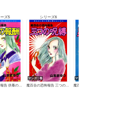
ーズ5
シリーズ6
シリーズ7
マンガ｜巻
マンガ｜巻
マン
魔百合の恐怖報告 供養の報酬
魔百合の恐怖報告 三つの呪縛
魔百合の恐怖報告 星になった少年