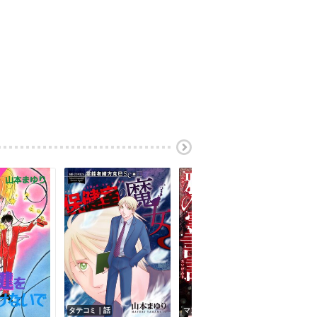
タテコミ｜話
マンガ｜巻
タテ