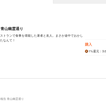
 青山幽霊通り
ストランで食事を堪能した著者と友人。まさか途中でおかし
たなんて！
購入
1%
還元
：3
報告 青山幽霊通り