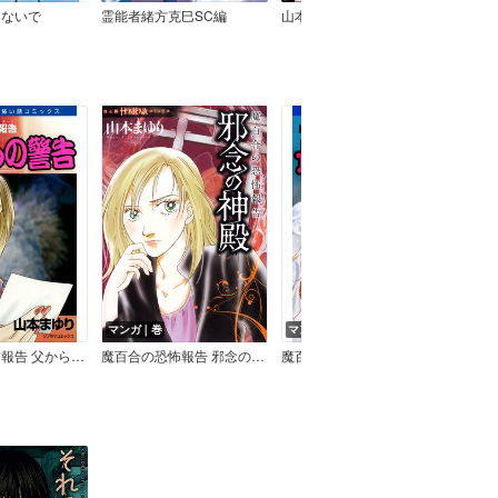
けないで
霊能者緒方克巳SC編
山本まゆりの霊界ぶらり旅 雅の霊言記
霊能
マンガ｜巻
マンガ｜巻
マン
魔百合の恐怖報告 父からの警告
魔百合の恐怖報告 邪念の神殿
魔百合の恐怖報告 最後の言葉