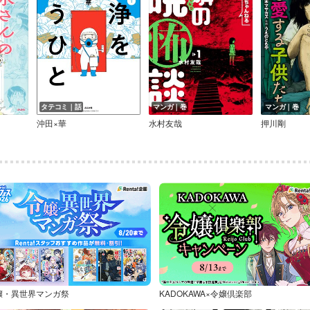
タテコミ｜話
マンガ｜巻
マンガ｜巻
沖田×華
水村友哉
押川剛
嬢・異世界マンガ祭
KADOKAWA×令嬢倶楽部