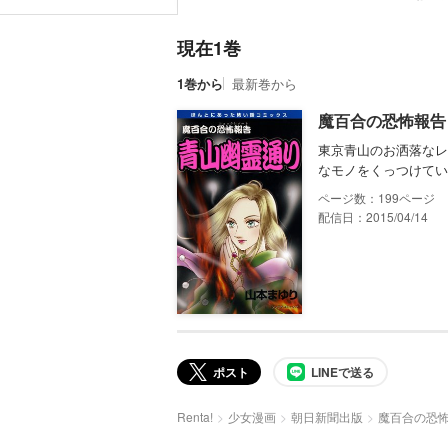
現在1巻
1巻から
最新巻から
魔百合の恐怖報告
東京青山のお洒落なレ
なモノをくっつけてい
199
配信日：2015/04/14
ポスト
LINEで送る
Renta!
少女漫画
朝日新聞出版
魔百合の恐怖