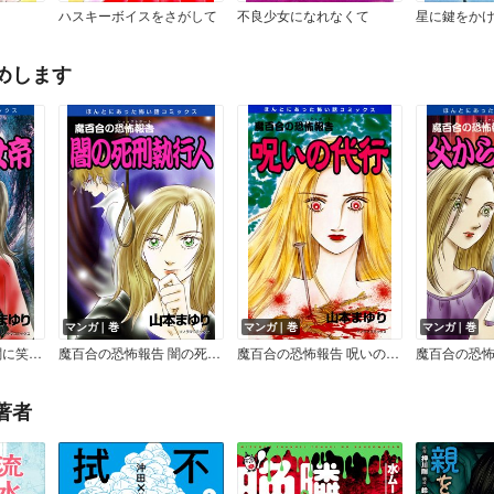
ハスキーボイスをさがして
不良少女になれなくて
星に鍵をか
めします
マンガ｜巻
マンガ｜巻
マンガ｜巻
魔百合の恐怖報告 闇に笑う女帝
魔百合の恐怖報告 闇の死刑執行人
魔百合の恐怖報告 呪いの代行
著者