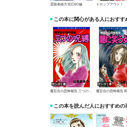
霊能者緒方克巳SC編
ドロップアウト！
この本に関心がある人におすす
マンガ｜巻
マンガ｜巻
魔百合の恐怖報告 三つの呪縛
この本を読んだ人におすすめの