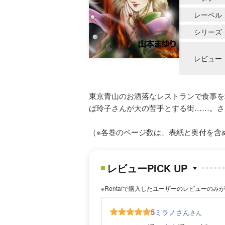
レーベル
シリーズ
レビュー
東京青山のお洒落なレストランで食事を
ば玲子さんが大の苦手とする街……。さ
（※各巻のページ数は、表紙と奥付を含
レビューPICK UP
※Renta!で購入したユーザーのレビューのみ
5
ミラノさん
さん