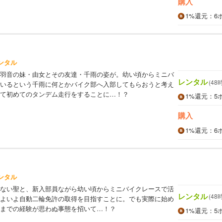
購入
1%
還元
：6
ンタル
羽音の妹・由女とその友達・千雨の姿が。幼い頃からミニバ
レンタル
(48
いるという千雨に何とかバイク部へ入部してもらおうと考え
て初めてのタンデム走行をすることに…！？
1%
還元
：5
購入
1%
還元
：6
ンタル
ない聖と、新入部員ながら幼い頃からミニバイクレースで活
レンタル
(48
よいよ自動二輪免許の取得を目指すことに。でも実際に始め
までの経験が思わぬ事態を招いて…！？
1%
還元
：5