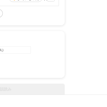
人)
話読み