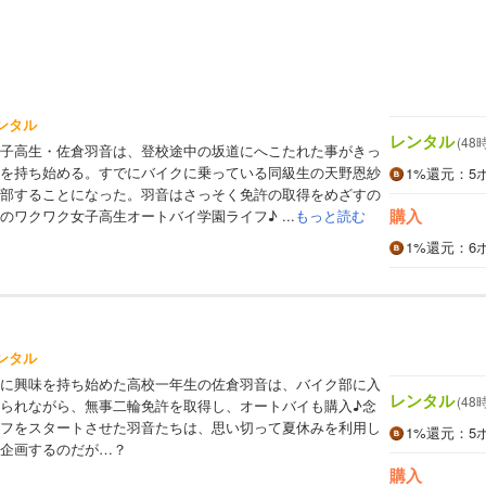
ンタル
レンタル
(48
子高生・佐倉羽音は、登校途中の坂道にへこたれた事がきっ
を持ち始める。すでにバイクに乗っている同級生の天野恩紗
1%
還元
：5
部することになった。羽音はさっそく免許の取得をめざすの
購入
のワクワク女子高生オートバイ学園ライフ♪ ...
もっと読む
1%
還元
：6
ンタル
に興味を持ち始めた高校一年生の佐倉羽音は、バイク部に入
レンタル
(48
られながら、無事二輪免許を取得し、オートバイも購入♪念
フをスタートさせた羽音たちは、思い切って夏休みを利用し
1%
還元
：5
企画するのだが…？
購入