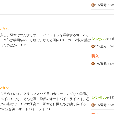
1%
還元
：6
ンタル
入し、羽音はのんびりオートバイライフを満喫する毎日♪そ
レンタル
(48
イク部は学園祭の出し物で、なんと国内4メーカー対抗の賭け
ったのだが…！？
1%
還元
：5
購入
1%
還元
：6
ンタル
ら初めての冬。クリスマスや初日の出ツーリングなど季節な
レンタル
(48
っぱい！でも、そんな寒い季節のオートバイ・ライフは、思
グの連続で…！？女子高生・羽音と仲間たちが繰り広げる、
1%
還元
：5
部”の泣き笑いオートバイ・ライフ♪