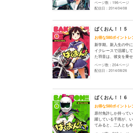
196
配信日：2014/04/08
ばくおん！！ 5
お得な580ポイントレ
新学期。新入生の中に
イクレースで活躍して
た羽音は、彼女を乗せ
204
配信日：2014/08/26
ばくおん！！ 6
お得な580ポイントレ
原付免許しか持ってい
躍している千雨が、い
てみると、二人とも今