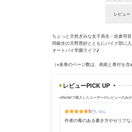
レビュー
ちょっと天然ぎみな女子高生・佐倉羽音
同級生の天野恩紗とともにバイク部に入
オートバイ学園ライフ♪
（※各巻のページ数は、表紙と奥付を含
レビューPICK UP
※Renta!で購入したユーザーのレビューのみ
5
だい
さん
作者の毒のある書き方やセリフな