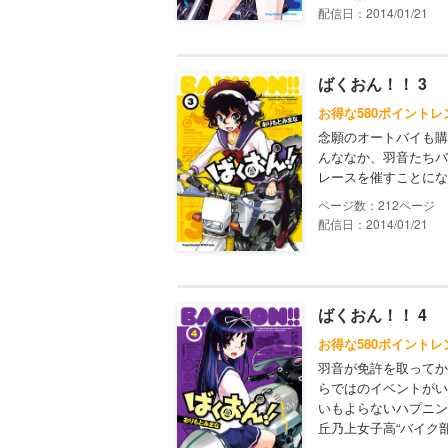
配信日：2014/01/21
ばくおん！！ 3
お得な580ポイントレ
念願のオートバイも購
んななか、羽音たちバ
レースを催すことにな
212
配信日：2014/01/21
ばくおん！！ 4
お得な580ポイントレ
羽音が免許を取ってか
らではのイベントがい
いもよらないハプニン
丘乃上女子高“バイク