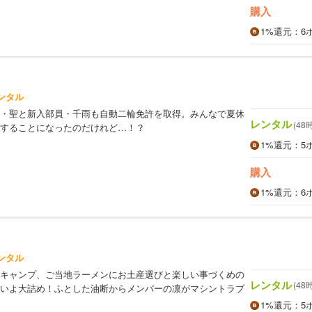
購入
1%
還元
：6
ンタル
・聖と新入部員・千雨も自動二輪免許を取得。みんなで夏休
レンタル
(48
することになったのだけれど…！？
1%
還元
：5
購入
1%
還元
：6
ンタル
キャンプ、ご当地ラーメンにお土産選びと楽しい事づくめの
レンタル
(48
いよ大詰め！ふとした油断からメンバーの凛がマシントラブ
1%
還元
：5