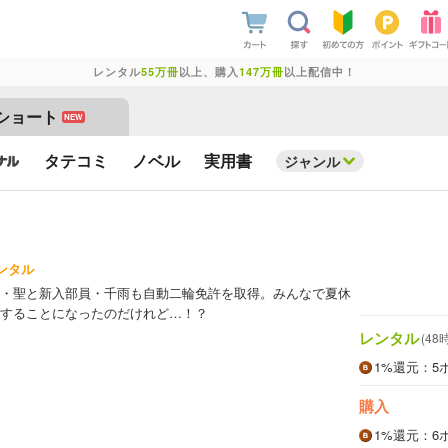
レンタル
55万冊
以上、購入
147万冊
以上配信中！
ショート
NEW
タテコミ
ノベル
実用書
ジャンル
ンタル
・聖と新入部員・千雨も自動二輪免許を取得。みんなで夏休
することになったのだけれど…！？
レンタル
(48
1%
還元
：5
購入
1%
還元
：6