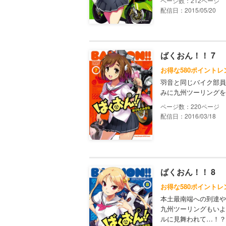
212
配信日：2015/05/20
ばくおん！！ 7
お得な580ポイントレ
羽音と同じバイク部員
みに九州ツーリングを
220
配信日：2016/03/18
ばくおん！！ 8
お得な580ポイントレ
本土最南端への到達や
九州ツーリングもいよ
ルに見舞われて…！？