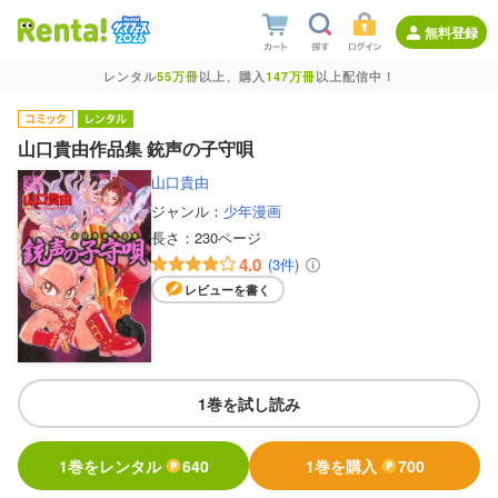
無料登録
レンタル
55万冊
以上、購入
147万冊
以上配信中！
山口貴由作品集 銃声の子守唄
山口貴由
ジャンル：
少年漫画
長さ：
230ページ
4.0
(3件)
レビューを書く
1巻を試し読み
1巻をレンタル
640
1巻を購入
700