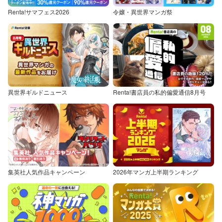
Renta!サマフェス2026
令嬢・異世界マンガ祭
異世界ギルドニュース
Renta!書店員の私的偏愛通信8月号
集英社人気作品キャンペーン
2026年マンガ上半期ランキング