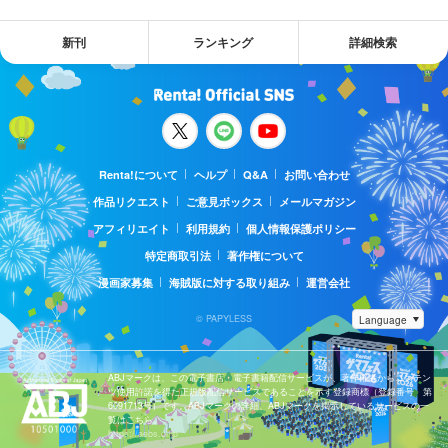
新刊
ランキング
詳細検索
Renta!について
ヘルプ
Q&A
お問い合わせ
作品リクエスト
ご意見ボックス
メールマガジン
アフィリエイト
利用規約
個人情報保護ポリシー
特定商取引法
著作権について
漫画家募集
海賊版に対する取り組み
運営会社
© PAPYLESS
ABJマークは、この電子書店・電子書籍配信サービスが、著作権者からコンテン
ツ使用許諾を得た正規版配信サービスであることを示す登録商標（登録番号 第
6091713号）です。ABJマークの詳細、ABJマークを掲示しているサービスの一
覧はこちら。
https://aebs.or.jp