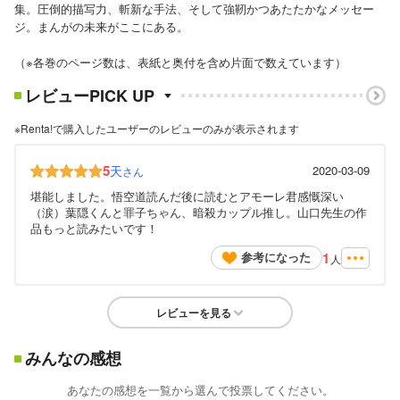
集。圧倒的描写力、斬新な手法、そして強靭かつあたたかなメッセー
ジ。まんがの未来がここにある。
（※各巻のページ数は、表紙と奥付を含め片面で数えています）
レビューPICK UP
※Renta!で購入したユーザーのレビューのみが表示されます
5
天
2020-03-09
さん
堪能しました。悟空道読んだ後に読むとアモーレ君感慨深い
（涙）葉隠くんと罪子ちゃん、暗殺カップル推し。山口先生の作
品もっと読みたいです！
1
参考になった
人
レビューを見る
みんなの感想
あなたの感想を一覧から選んで投票してください。