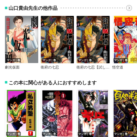
山口貴由先生の他作品
マンガ｜巻
マンガ｜巻
マンガ｜巻
マンガ｜巻
劇光仮面
衛府の七忍
衛府の七忍【試し読み増量版】
悟空道
この本に関心がある人におすすめします
マンガ｜巻
マンガ｜巻
マンガ｜巻
マンガ｜巻