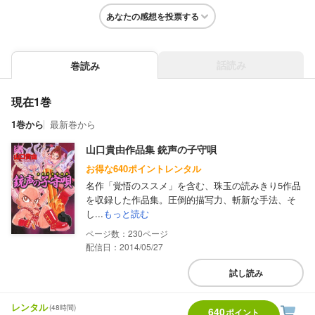
あなたの感想を投票する
話読み
巻読み
現在1巻
1巻から
最新巻から
山口貴由作品集 銃声の子守唄
お得な640ポイントレンタル
名作「覚悟のススメ」を含む、珠玉の読みきり5作品
を収録した作品集。圧倒的描写力、斬新な手法、そ
し...
もっと読む
230
配信日：2014/05/27
試し読み
レンタル
(48時間)
640
ポイント