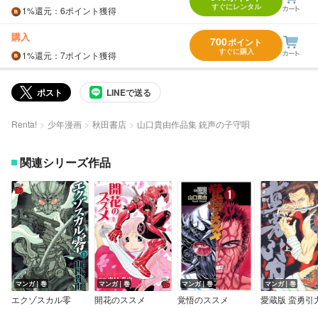
すぐにレンタル
1%
還元
：6ポイント獲得
購入
700
ポイント
すぐに購入
1%
還元
：7ポイント獲得
ポスト
LINEで送る
Renta!
少年漫画
秋田書店
山口貴由作品集 銃声の子守唄
関連シリーズ作品
マンガ｜巻
マンガ｜巻
マンガ｜巻
マンガ｜巻
エクゾスカル零
開花のススメ
覚悟のススメ
愛蔵版 蛮勇引