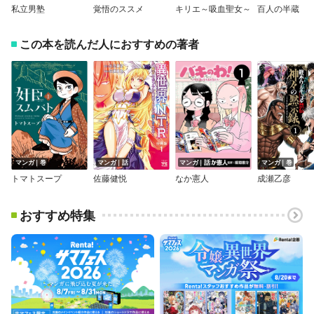
私立男塾
覚悟のススメ
キリエ～吸血聖女～
百人の半蔵
この本を読んだ人におすすめの著者
マンガ｜巻
マンガ｜話
マンガ｜話
マンガ｜巻
トマトスープ
佐藤健悦
なか憲人
成瀬乙彦
おすすめ特集