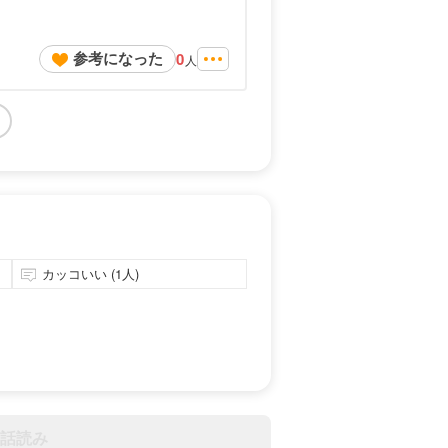
参考になった
0
人
カッコいい (1人)
話読み