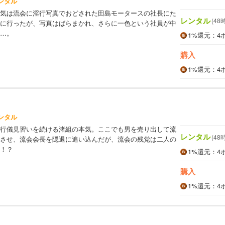
ンタル
気は流会に淫行写真でおどされた田島モータースの社長にた
レンタル
(48
に行ったが、写真はばらまかれ、さらに一色という社員が中
…。
1%
還元
：4
購入
1%
還元
：4
ンタル
行儀見習いを続ける渚組の本気。ここでも男を売り出して流
レンタル
(48
させ、流会会長を隠退に追い込んだが、流会の残党は二人の
！？
1%
還元
：4
購入
1%
還元
：4