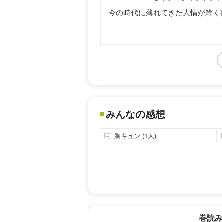
今の時代に薄れてきた人情が篤く
みんなの感想
胸キュン (1人)
巻読