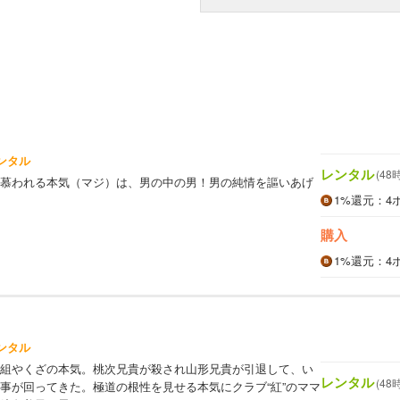
ンタル
レンタル
(48
慕われる本気（マジ）は、男の中の男！男の純情を謳いあげ
1%
還元
：4
購入
1%
還元
：4
ンタル
組やくざの本気。桃次兄貴が殺され山形兄貴が引退して、い
レンタル
(48
事が回ってきた。極道の根性を見せる本気にクラブ“紅”のママ