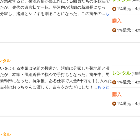
が急死すると、菊池幹部が裏工作による組員たちの多数決で
たが、先代の遺言状で一転、平河内が渚組の新組長になっ
1%
還元
：4
分家し、渚組とシノギを削ることになった。この抗争の...
も
購入
1%
還元
：4
ンタル
いをよせる本気は渚組の極道だ。渚組は分家した菊地組と激
レンタル
(48
たが、本家・風組総長の指令で手打ちとなった。抗争中、男
新幹部になった。抗争後、ある仕事で大金5千万を手に入れた
1%
還元
：4
吉村のおっちゃんに渡して、吉村をかたぎにした！...
もっと
購入
1%
還元
：4
ンタル