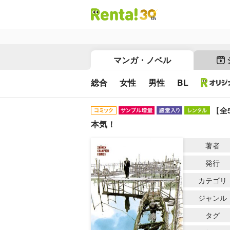
マンガ・ノベル
総合
女性
男性
BL
【
全
本気！
著者
発行
カテゴリ
ジャンル
タグ