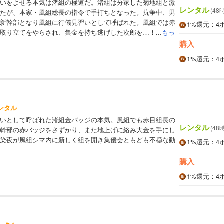
いをよせる本気は渚組の極道だ。渚組は分家した菊地組と激
レンタル
(48
たが、本家・風組総長の指令で手打ちとなった。抗争中、男
新幹部となり風組に行儀見習いとして呼ばれた。風組では赤
1%
還元
：4
取り立てをやらされ、集金を持ち逃げした次郎を…！...
もっ
購入
1%
還元
：4
ンタル
いとして呼ばれた渚組金バッジの本気。風組でも赤目組長の
レンタル
(48
幹部の赤バッジをさずかり、また地上げに絡み大金を手にし
染夜が風組シマ内に新しく組を開き集優会ともども不穏な動
1%
還元
：4
購入
1%
還元
：4