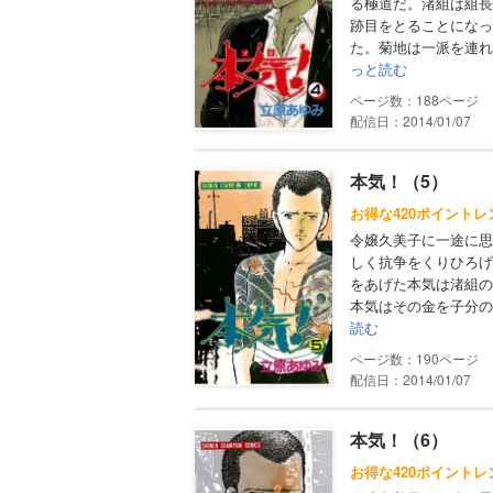
る極道だ。渚組は組長
跡目をとることになっ
た。菊地は一派を連れ
っと読む
188
配信日：2014/01/07
本気！（5）
お得な420ポイントレ
令嬢久美子に一途に思
しく抗争をくりひろげ
をあげた本気は渚組の
本気はその金を子分の
読む
190
配信日：2014/01/07
本気！（6）
お得な420ポイントレ