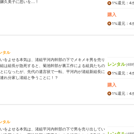
嬢久美子に思いを…！
1%
還元
：4
購入
1%
還元
：4
ンタル
いをよせる本気は、渚組平河内幹部の下でメキメキ男を売り
レンタル
(48
組は組長が急死すると、菊池幹部が裏工作による組員たちの
とになったが、先代の遺言状で一転、平河内が渚組新組長に
1%
還元
：4
連れ分家し渚組と争うことに！？
購入
1%
還元
：4
ンタル
いをよせる本気は、渚組平河内幹部の下で男を売り出してい
レンタル
(48