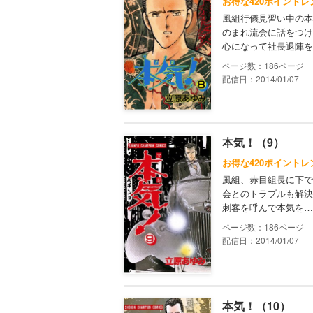
お得な420ポイントレ
風組行儀見習い中の本
のまれ流会に話をつけ
心になって社長退陣を
186
配信日：2014/01/07
本気！（9）
お得な420ポイントレ
風組、赤目組長に下で
会とのトラブルも解決
刺客を呼んで本気を…
186
配信日：2014/01/07
本気！（10）