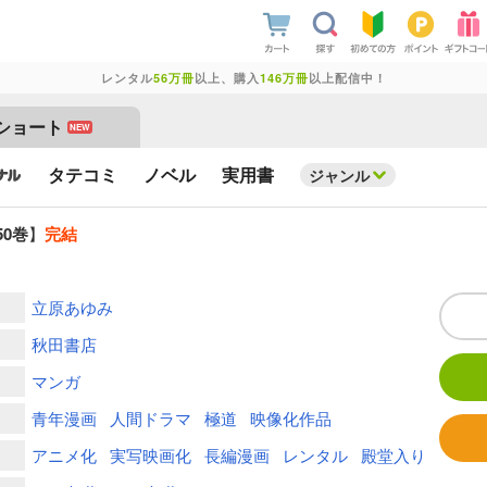
レンタル
56万冊
以上、購入
146万冊
以上配信中！
ショート
NEW
タテコミ
ノベル
実用書
ジャンル
50巻
】
完結
立原あゆみ
秋田書店
マンガ
青年漫画
人間ドラマ
極道
映像化作品
アニメ化
実写映画化
長編漫画
レンタル
殿堂入り