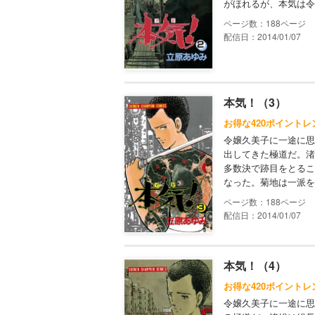
がほれるが、本気は令
188
配信日：2014/01/07
本気！（3）
お得な420ポイントレ
令嬢久美子に一途に思
出してきた極道だ。渚
多数決で跡目をとるこ
なった。菊地は一派を
188
配信日：2014/01/07
本気！（4）
お得な420ポイントレ
令嬢久美子に一途に思