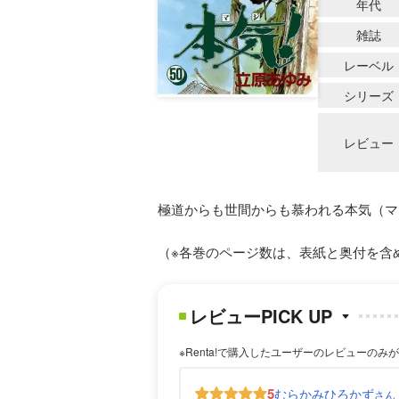
年代
雑誌
レーベル
シリーズ
レビュー
極道からも世間からも慕われる本気（マ
（※各巻のページ数は、表紙と奥付を含
レビューPICK UP
※Renta!で購入したユーザーのレビューのみ
5
むらかみひろかず
さん