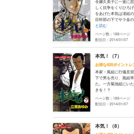
令嬢久美子に一途に思
しく抗争をくりひろげ
をあげた本気は渚組の
目幹部の下でサラ金の
と読む
188
配信日：2014/01/07
本気！（7）
お得な420ポイントレ
本家・風組に行儀見習
下で男を売り、風組準
た。一方菊池組にいた
きを！？
189
配信日：2014/01/07
本気！（8）