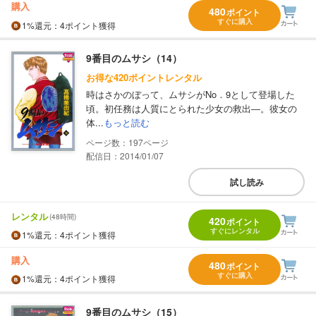
購入
480
ポイント
すぐに購入
1%
還元
：4ポイント獲得
9番目のムサシ（14）
お得な420ポイントレンタル
時はさかのぼって、ムサシがNo．9として登場した
頃。初任務は人質にとられた少女の救出―。彼女の
体...
もっと読む
197
配信日：2014/01/07
試し読み
レンタル
(48時間)
420
ポイント
すぐにレンタル
1%
還元
：4ポイント獲得
購入
480
ポイント
すぐに購入
1%
還元
：4ポイント獲得
9番目のムサシ（15）