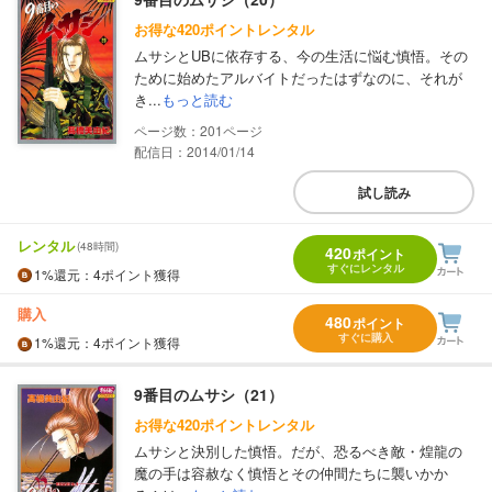
お得な420ポイントレンタル
ムサシとUBに依存する、今の生活に悩む慎悟。その
ために始めたアルバイトだったはずなのに、それが
き...
もっと読む
201
配信日：2014/01/14
試し読み
レンタル
(48時間)
420
ポイント
すぐにレンタル
1%
還元
：4ポイント獲得
購入
480
ポイント
すぐに購入
1%
還元
：4ポイント獲得
9番目のムサシ（21）
お得な420ポイントレンタル
ムサシと決別した慎悟。だが、恐るべき敵・煌龍の
魔の手は容赦なく慎悟とその仲間たちに襲いかか