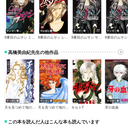
マンガ｜巻
マンガ｜巻
マンガ｜巻
マンガ｜巻
9番目のムサシ ミッション・ブルー
9番目のムサシ レッドスクランブル
9番目のムサシ サイレント ブラック【試し読み増量版】
高橋美由紀先生の他作品
マンガ｜巻
マンガ｜巻
マンガ｜巻
マンガ｜巻
天を見つめて地の底で ―新章―
天を見つめて地の底で
キルトT
牙の血族
この本を読んだ人はこんな本も読んでいます