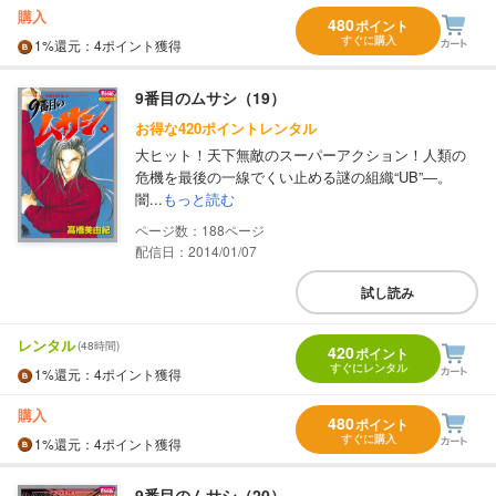
購入
480
ポイント
すぐに購入
1%
還元
：4ポイント獲得
9番目のムサシ（19）
お得な420ポイントレンタル
大ヒット！天下無敵のスーパーアクション！人類の
危機を最後の一線でくい止める謎の組織“UB”―。
闇...
もっと読む
188
配信日：2014/01/07
試し読み
レンタル
(48時間)
420
ポイント
すぐにレンタル
1%
還元
：4ポイント獲得
購入
480
ポイント
すぐに購入
1%
還元
：4ポイント獲得
9番目のムサシ（20）