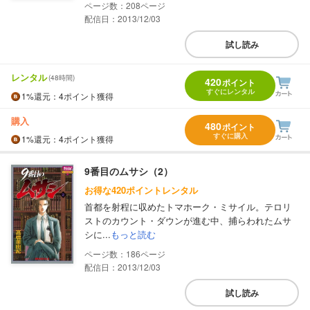
208
配信日：2013/12/03
試し読み
レンタル
(48時間)
420
ポイント
すぐにレンタル
1%
還元
：4ポイント獲得
購入
480
ポイント
すぐに購入
1%
還元
：4ポイント獲得
9番目のムサシ（2）
お得な420ポイントレンタル
首都を射程に収めたトマホーク・ミサイル。テロリ
ストのカウント・ダウンが進む中、捕らわれたムサ
シに...
もっと読む
186
配信日：2013/12/03
試し読み