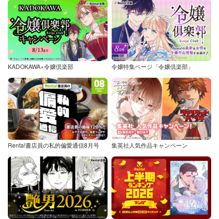
KADOKAWA×令嬢倶楽部
令嬢特集ページ「令嬢倶楽部」
Renta!書店員の私的偏愛通信8月号
集英社人気作品キャンペーン