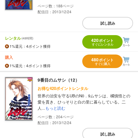
188
配信日：2013/12/24
試し読み
レンタル
(48時間)
420
ポイント
すぐにレンタル
1%
還元
：4ポイント獲得
購入
480
ポイント
すぐに購入
1%
還元
：4ポイント獲得
9番目のムサシ（12）
お得な420ポイントレンタル
世界の治安を守るUBのN0．9ムサシは、橘慎悟との
愛を貫き、ひっそりと白の里に暮らしている。二
人...
もっと読む
204
配信日：2013/12/24
試し読み