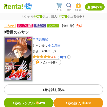
無料登録
レンタル
55万冊
以上、購入
147万冊
以上配信中！
【
全21巻
】
完結
9番目のムサシ
高橋美由紀
ジャンル：
少女漫画
長さ：
208ページ
4.6
(90件)
レビューを書く
1巻を試し読み
1巻をレンタル
420
1巻を購入
480