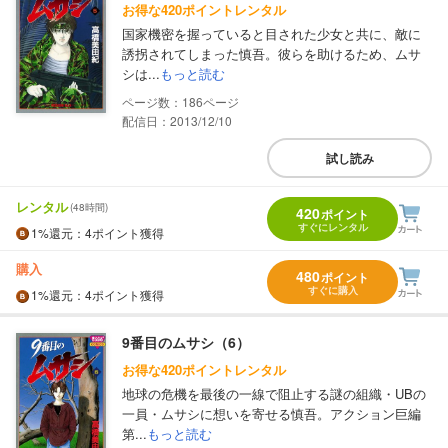
お得な420ポイントレンタル
国家機密を握っていると目された少女と共に、敵に
誘拐されてしまった慎吾。彼らを助けるため、ムサ
シは...
もっと読む
186
配信日：2013/12/10
試し読み
レンタル
(48時間)
420
ポイント
すぐにレンタル
1%
還元
：4ポイント獲得
購入
480
ポイント
すぐに購入
1%
還元
：4ポイント獲得
9番目のムサシ（6）
お得な420ポイントレンタル
地球の危機を最後の一線で阻止する謎の組織・UBの
一員・ムサシに想いを寄せる慎吾。アクション巨編
第...
もっと読む