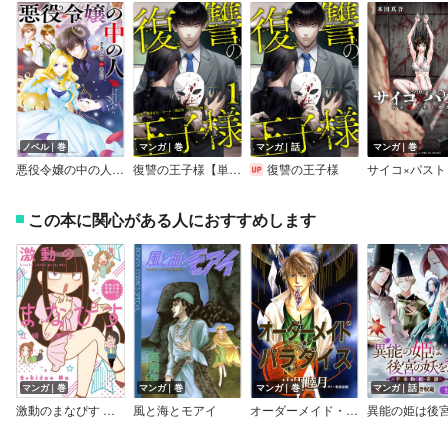
ノベル｜巻
マンガ｜巻
マンガ｜話
マンガ｜巻
悪役令嬢の中の人【SS付】
復讐の王子様【単行本版】
復讐の王子様
この本に関心がある人におすすめします
マンガ｜巻
マンガ｜巻
マンガ｜巻
マンガ｜話
激動のまなぴす 生きたいように生きる女子道
風と海とモアイ
オーダーメイド・パラダイス