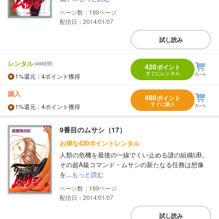
190
配信日：2014/01/07
試し読み
レンタル
(48時間)
420
ポイント
すぐにレンタル
1%
還元
：4ポイント獲得
購入
480
ポイント
すぐに購入
1%
還元
：4ポイント獲得
9番目のムサシ（17）
お得な420ポイントレンタル
人類の危機を最後の一線でくい止める謎の組織UB。
その超A級コマンド・ムサシの新たなる任務は想像
を...
もっと読む
199
配信日：2014/01/07
試し読み