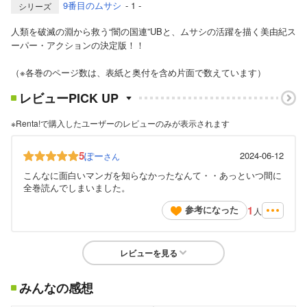
9番目のムサシ
- 1 -
シリーズ
人類を破滅の淵から救う“闇の国連”UBと、ムサシの活躍を描く美由紀ス
ーパー・アクションの決定版！！
（※各巻のページ数は、表紙と奥付を含め片面で数えています）
レビューPICK UP
※Renta!で購入したユーザーのレビューのみが表示されます
5
ぽー
2024-06-12
さん
こんなに面白いマンガを知らなかったなんて・・あっといつ間に
全巻読んでしまいました。
1
参考になった
人
レビューを見る
みんなの感想