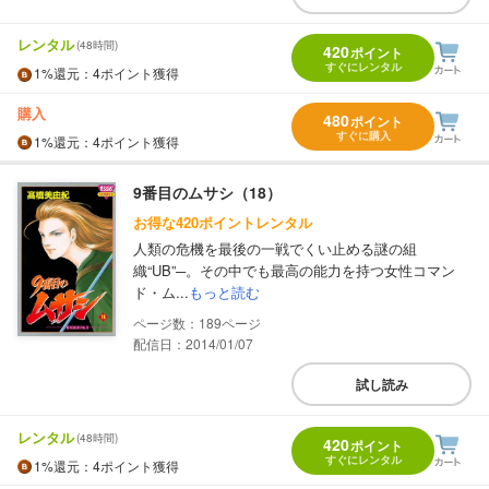
レンタル
(48時間)
420
ポイント
すぐにレンタル
1%
還元
：4ポイント獲得
購入
480
ポイント
すぐに購入
1%
還元
：4ポイント獲得
9番目のムサシ（18）
お得な420ポイントレンタル
人類の危機を最後の一戦でくい止める謎の組
織“UB”─。その中でも最高の能力を持つ女性コマン
ド・ム...
もっと読む
189
配信日：2014/01/07
試し読み
レンタル
(48時間)
420
ポイント
すぐにレンタル
1%
還元
：4ポイント獲得