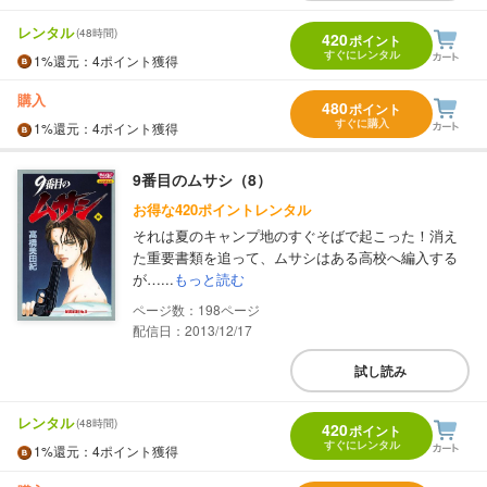
レンタル
(48時間)
420
ポイント
すぐにレンタル
1%
還元
：4ポイント獲得
購入
480
ポイント
すぐに購入
1%
還元
：4ポイント獲得
9番目のムサシ（8）
お得な420ポイントレンタル
それは夏のキャンプ地のすぐそばで起こった！消え
た重要書類を追って、ムサシはある高校へ編入する
が…...
もっと読む
198
配信日：2013/12/17
試し読み
レンタル
(48時間)
420
ポイント
すぐにレンタル
1%
還元
：4ポイント獲得