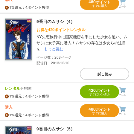
480
ポイント
すぐに購入
1%
還元
：4ポイント獲得
9番目のムサシ（4）
お得な420ポイントレンタル
NY失恋旅行中に国家機密を手にした少女を追い、ム
サシは女子高に潜入！ムサシの存在は少女らの注目
を...
もっと読む
208
配信日：2013/12/10
試し読み
レンタル
(48時間)
420
ポイント
すぐにレンタル
1%
還元
：4ポイント獲得
購入
480
ポイント
すぐに購入
1%
還元
：4ポイント獲得
9番目のムサシ（5）