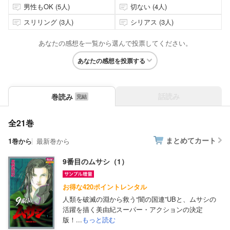
男性もOK (5人)
切ない (4人)
スリリング (3人)
シリアス (3人)
あなたの感想を一覧から選んで投票してください。
あなたの感想を投票する
話読み
巻読み
全21巻
まとめてカート
1巻から
最新巻から
9番目のムサシ（1）
お得な420ポイントレンタル
人類を破滅の淵から救う“闇の国連”UBと、ムサシの
活躍を描く美由紀スーパー・アクションの決定
版！...
もっと読む