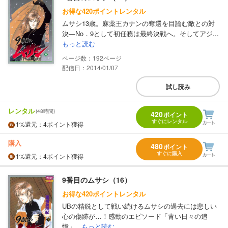
お得な420ポイントレンタル
ムサシ13歳。麻薬王カナンの奪還を目論む敵との対
決―No．9として初任務は最終決戦へ。そしてアジ...
もっと読む
192
配信日：2014/01/07
試し読み
レンタル
(48時間)
420
ポイント
すぐにレンタル
1%
還元
：4ポイント獲得
購入
480
ポイント
すぐに購入
1%
還元
：4ポイント獲得
9番目のムサシ（16）
お得な420ポイントレンタル
UBの精鋭として戦い続けるムサシの過去には悲しい
心の傷跡が…！感動のエピソード「青い日々の追
憶」...
もっと読む