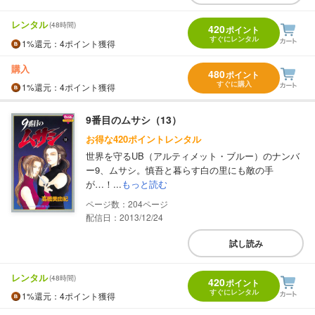
レンタル
(48時間)
420
ポイント
すぐにレンタル
1%
還元
：4ポイント獲得
購入
480
ポイント
すぐに購入
1%
還元
：4ポイント獲得
9番目のムサシ（13）
お得な420ポイントレンタル
世界を守るUB（アルティメット・ブルー）のナンバ
ー9、ムサシ。慎吾と暮らす白の里にも敵の手
が…！...
もっと読む
204
配信日：2013/12/24
試し読み
レンタル
(48時間)
420
ポイント
すぐにレンタル
1%
還元
：4ポイント獲得