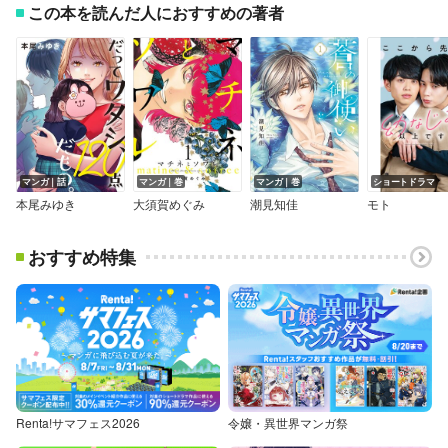
この本を読んだ人におすすめの著者
マンガ｜話
マンガ｜巻
マンガ｜巻
ショートドラマ
本尾みゆき
大須賀めぐみ
潮見知佳
モト
おすすめ特集
Renta!サマフェス2026
令嬢・異世界マンガ祭