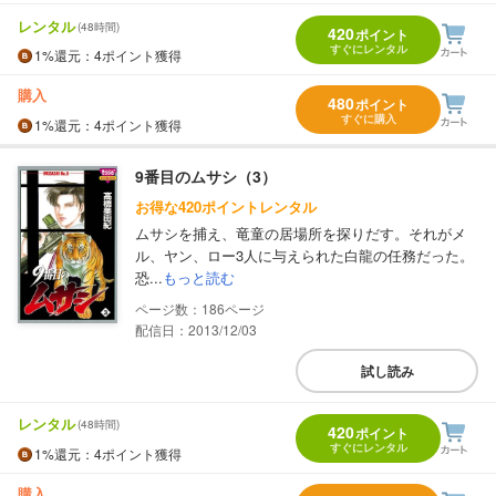
レンタル
(48時間)
420
ポイント
すぐにレンタル
1%
還元
：4ポイント獲得
購入
480
ポイント
すぐに購入
1%
還元
：4ポイント獲得
9番目のムサシ（3）
お得な420ポイントレンタル
ムサシを捕え、竜童の居場所を探りだす。それがメ
ル、ヤン、ロー3人に与えられた白龍の任務だった。
恐...
もっと読む
186
配信日：2013/12/03
試し読み
レンタル
(48時間)
420
ポイント
すぐにレンタル
1%
還元
：4ポイント獲得
購入