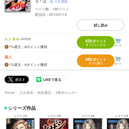
る！は...
もっと読む
190
配信日：2014/01/14
試し読み
レンタル
(48時間)
420
ポイント
すぐにレンタル
1%
還元
：4ポイント獲得
購入
480
ポイント
すぐに購入
1%
還元
：4ポイント獲得
ポスト
LINEで送る
Renta!
少女漫画
秋田書店
9番目のムサシ
シリーズ作品
シリーズ2
シリーズ3
シリーズ4
シリーズ4