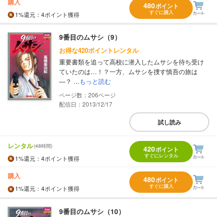
購入
480
ポイント
すぐに購入
1%
還元
：4ポイント獲得
9番目のムサシ（9）
お得な420ポイントレンタル
重要書類を追って高校に潜入したムサシを待ち受け
ていたのは…！？一方、ムサシを捜す慎吾の旅は
―？ ...
もっと読む
206
配信日：2013/12/17
試し読み
レンタル
(48時間)
420
ポイント
すぐにレンタル
1%
還元
：4ポイント獲得
購入
480
ポイント
すぐに購入
1%
還元
：4ポイント獲得
9番目のムサシ（10）