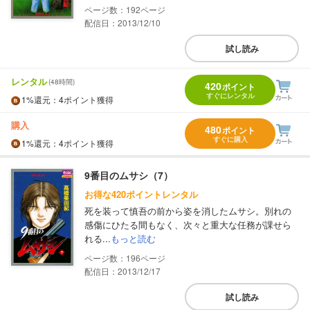
192
配信日：2013/12/10
試し読み
レンタル
(48時間)
420
ポイント
すぐにレンタル
1%
還元
：4ポイント獲得
購入
480
ポイント
すぐに購入
1%
還元
：4ポイント獲得
9番目のムサシ（7）
お得な420ポイントレンタル
死を装って慎吾の前から姿を消したムサシ。別れの
感傷にひたる間もなく、次々と重大な任務が課せら
れる...
もっと読む
196
配信日：2013/12/17
試し読み