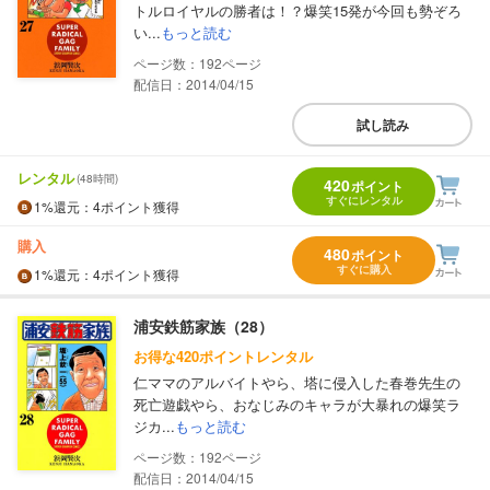
トルロイヤルの勝者は！？爆笑15発が今回も勢ぞろ
い...
もっと読む
192
配信日：2014/04/15
試し読み
レンタル
(48時間)
420
ポイント
すぐにレンタル
1%
還元
：4ポイント獲得
購入
480
ポイント
すぐに購入
1%
還元
：4ポイント獲得
浦安鉄筋家族（28）
お得な420ポイントレンタル
仁ママのアルバイトやら、塔に侵入した春巻先生の
死亡遊戯やら、おなじみのキャラが大暴れの爆笑ラ
ジカ...
もっと読む
192
配信日：2014/04/15