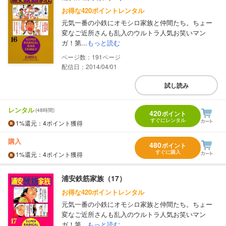
お得な420ポイントレンタル
元気一番の小鉄にオモシロ家族と仲間たち。ちょー
変なご近所さんも乱入のウルトラ人気お笑いマン
ガ！第...
もっと読む
191
配信日：2014/04/01
試し読み
レンタル
(48時間)
420
ポイント
すぐにレンタル
1%
還元
：4ポイント獲得
購入
480
ポイント
すぐに購入
1%
還元
：4ポイント獲得
浦安鉄筋家族（17）
お得な420ポイントレンタル
元気一番の小鉄にオモシロ家族と仲間たち。ちょー
変なご近所さんも乱入のウルトラ人気お笑いマン
ガ！第...
もっと読む