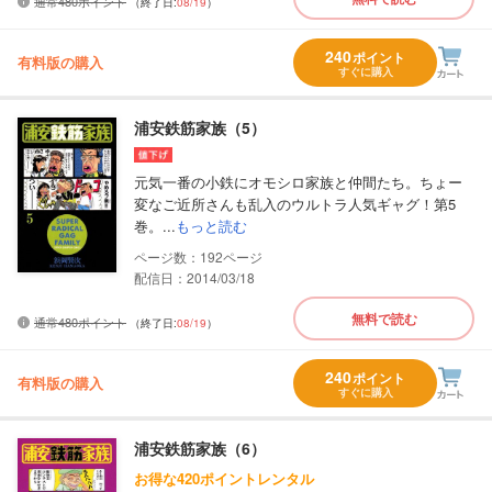
通常480ポイント
（終了日:
08/19
）
240
ポイント
有料版の購入
すぐに購入
浦安鉄筋家族（5）
元気一番の小鉄にオモシロ家族と仲間たち。ちょー
変なご近所さんも乱入のウルトラ人気ギャグ！第5
巻。...
もっと読む
192
配信日：2014/03/18
無料で読む
通常480ポイント
（終了日:
08/19
）
240
ポイント
有料版の購入
すぐに購入
浦安鉄筋家族（6）
お得な420ポイントレンタル