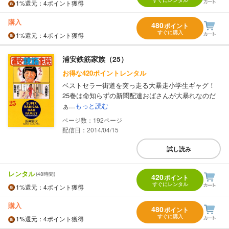
すぐにレンタル
1%
還元
：4ポイント獲得
購入
480
ポイント
すぐに購入
1%
還元
：4ポイント獲得
浦安鉄筋家族（25）
お得な420ポイントレンタル
ベストセラー街道を突っ走る大暴走小学生ギャグ！
25巻は命知らずの新聞配達おばさんが大暴れなのだ
ぁ...
もっと読む
192
配信日：2014/04/15
試し読み
レンタル
(48時間)
420
ポイント
すぐにレンタル
1%
還元
：4ポイント獲得
購入
480
ポイント
すぐに購入
1%
還元
：4ポイント獲得