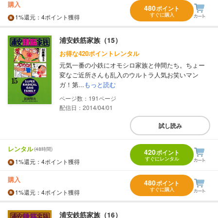
購入
480
ポイント
すぐに購入
1%
還元
：4ポイント獲得
浦安鉄筋家族（15）
お得な420ポイントレンタル
元気一番の小鉄にオモシロ家族と仲間たち。ちょー
変なご近所さんも乱入のウルトラ人気お笑いマン
ガ！第...
もっと読む
191
配信日：2014/04/01
試し読み
レンタル
(48時間)
420
ポイント
すぐにレンタル
1%
還元
：4ポイント獲得
購入
480
ポイント
すぐに購入
1%
還元
：4ポイント獲得
浦安鉄筋家族（16）