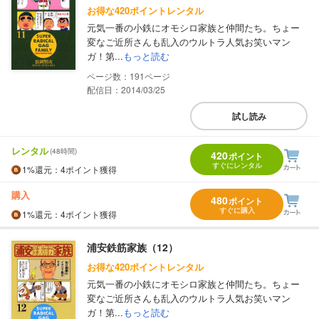
お得な420ポイントレンタル
元気一番の小鉄にオモシロ家族と仲間たち。ちょー
変なご近所さんも乱入のウルトラ人気お笑いマン
ガ！第...
もっと読む
191
配信日：2014/03/25
試し読み
レンタル
(48時間)
420
ポイント
すぐにレンタル
1%
還元
：4ポイント獲得
購入
480
ポイント
すぐに購入
1%
還元
：4ポイント獲得
浦安鉄筋家族（12）
お得な420ポイントレンタル
元気一番の小鉄にオモシロ家族と仲間たち。ちょー
変なご近所さんも乱入のウルトラ人気お笑いマン
ガ！第...
もっと読む