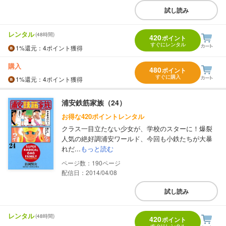
試し読み
レンタル
(48時間)
420
ポイント
すぐにレンタル
1%
還元
：4ポイント獲得
購入
480
ポイント
すぐに購入
1%
還元
：4ポイント獲得
浦安鉄筋家族（24）
お得な420ポイントレンタル
クラス一目立たない少女が、学校のスターに！爆裂
人気の絶好調浦安ワールド、今回も小鉄たちが大暴
れだ...
もっと読む
190
配信日：2014/04/08
試し読み
レンタル
(48時間)
420
ポイント