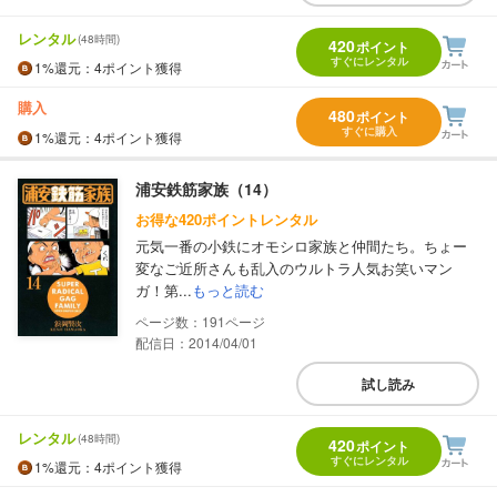
レンタル
(48時間)
420
ポイント
すぐにレンタル
1%
還元
：4ポイント獲得
購入
480
ポイント
すぐに購入
1%
還元
：4ポイント獲得
浦安鉄筋家族（14）
お得な420ポイントレンタル
元気一番の小鉄にオモシロ家族と仲間たち。ちょー
変なご近所さんも乱入のウルトラ人気お笑いマン
ガ！第...
もっと読む
191
配信日：2014/04/01
試し読み
レンタル
(48時間)
420
ポイント
すぐにレンタル
1%
還元
：4ポイント獲得