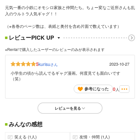
元気一番の小鉄にオモシロ家族と仲間たち。ちょー変なご近所さんも乱
入のウルトラ人気ギャグ！！
（※各巻のページ数は、表紙と奥付を含め片面で数えています）
レビューPICK UP
※Renta!で購入したユーザーのレビューのみが表示されます
5
kurisu
2023-10-27
さん
小学生の頃から読んでるギャグ漫画。何度見ても面白いです
（笑）
0
参考になった
人
レビューを見る
みんなの感想
笑える (1人)
友情・仲間 (1人)