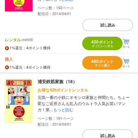
192
配信日：2014/04/01
試し読み
レンタル
(48時間)
420
ポイント
すぐにレンタル
1%
還元
：4ポイント獲得
購入
480
ポイント
すぐに購入
1%
還元
：4ポイント獲得
浦安鉄筋家族（18）
お得な420ポイントレンタル
元気一番の小鉄にオモシロ家族と仲間たち。ちょー
変なご近所さんも乱入のウルトラ人気お笑いマン
ガ！第...
もっと読む
191
配信日：2014/04/01
試し読み