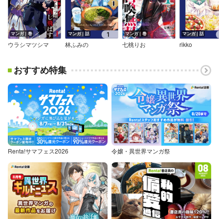
マンガ｜巻
マンガ｜話
マンガ｜巻
マンガ｜話
ウラシマツシマ
林ふみの
七桃りお
rikko
おすすめ特集
Renta!サマフェス2026
令嬢・異世界マンガ祭