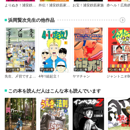
よりぬき！浦安鉄筋家族 TVドラマエディション
外伝！浦安鉄筋家族 闘え！春巻
お宝！浦安鉄筋家族
浜岡賢次先生の他作品
マンガ｜巻
マンガ｜巻
マンガ｜巻
マンガ｜巻
先生、〆切ですよ！！
4年1組起立！
ヤマチャン
ジャントニオB
この本を読んだ人はこんな本も読んでいます