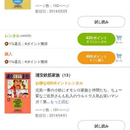
192
配信日：2014/03/25
試し読み
レンタル
(48時間)
420
ポイント
すぐにレンタル
1%
還元
：4ポイント獲得
購入
480
ポイント
すぐに購入
1%
還元
：4ポイント獲得
浦安鉄筋家族（13）
お得な420ポイントレンタル
元気一番の小鉄にオモシロ家族と仲間たち。ちょー
変なご近所さんも乱入のウルトラ人気お笑いマン
ガ！第...
もっと読む
191
配信日：2014/04/01
試し読み