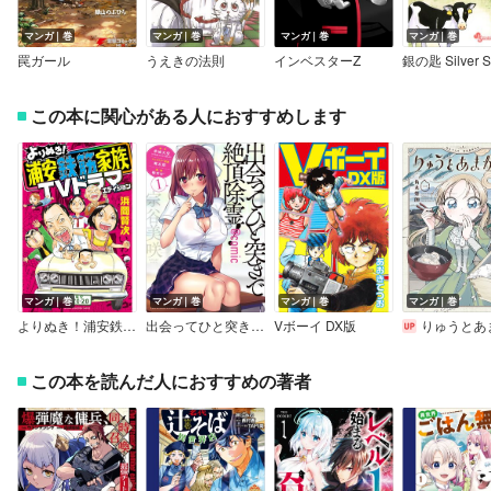
マンガ｜巻
マンガ｜巻
マンガ｜巻
マンガ｜巻
罠ガール
うえきの法則
インベスターZ
銀の匙 Silver 
この本に関心がある人におすすめします
マンガ｜巻
マンガ｜巻
マンガ｜巻
マンガ｜巻
よりぬき！浦安鉄筋家族 TVドラマエディション
出会ってひと突きで絶頂除霊！＠comic
Vボーイ DX版
りゅうとあまが
この本を読んだ人におすすめの著者