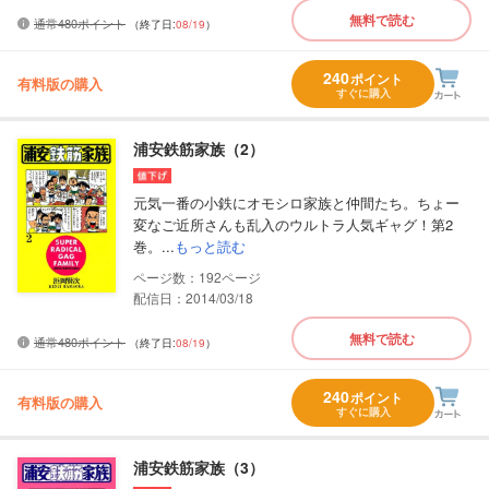
無料で読む
通常480ポイント
（終了日:
08/19
）
240
ポイント
有料版の購入
すぐに購入
浦安鉄筋家族（2）
元気一番の小鉄にオモシロ家族と仲間たち。ちょー
変なご近所さんも乱入のウルトラ人気ギャグ！第2
巻。...
もっと読む
192
配信日：2014/03/18
無料で読む
通常480ポイント
（終了日:
08/19
）
240
ポイント
有料版の購入
すぐに購入
浦安鉄筋家族（3）