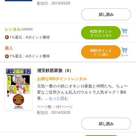
配信日：2014/03/25
試し読み
レンタル
(48時間)
420
ポイント
すぐにレンタル
1%
還元
：4ポイント獲得
購入
480
ポイント
すぐに購入
1%
還元
：4ポイント獲得
浦安鉄筋家族（8）
お得な420ポイントレンタル
元気一番の小鉄にオモシロ家族と仲間たち。ちょー
変なご近所さんも乱入のウルトラ人気ギャグ！第8
巻。...
もっと読む
191
配信日：2014/03/25
試し読み