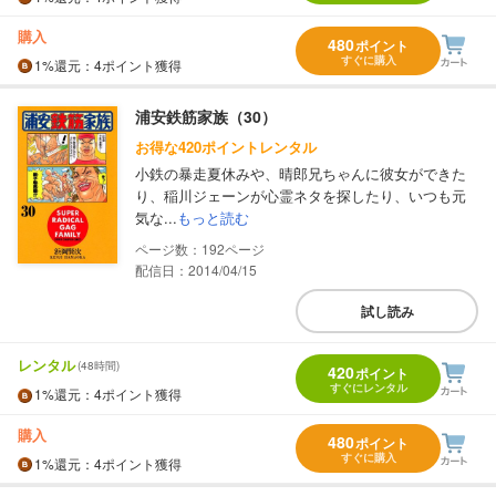
購入
480
ポイント
すぐに購入
1%
還元
：4ポイント獲得
浦安鉄筋家族（30）
お得な420ポイントレンタル
小鉄の暴走夏休みや、晴郎兄ちゃんに彼女ができた
り、稲川ジェーンが心霊ネタを探したり、いつも元
気な...
もっと読む
192
配信日：2014/04/15
試し読み
レンタル
(48時間)
420
ポイント
すぐにレンタル
1%
還元
：4ポイント獲得
購入
480
ポイント
すぐに購入
1%
還元
：4ポイント獲得