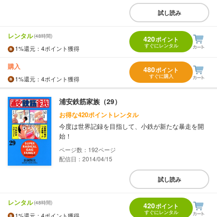
試し読み
レンタル
(48時間)
420
ポイント
すぐにレンタル
1%
還元
：4ポイント獲得
購入
480
ポイント
すぐに購入
1%
還元
：4ポイント獲得
浦安鉄筋家族（29）
お得な420ポイントレンタル
今度は世界記録を目指して、小鉄が新たな暴走を開
始！
192
配信日：2014/04/15
試し読み
レンタル
(48時間)
420
ポイント
すぐにレンタル
1%
還元
：4ポイント獲得