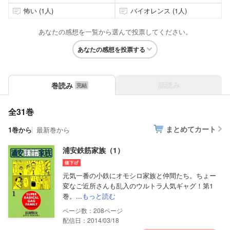
怖い (1人)
バイオレンス (1人)
あなたの感想を一覧から選んで投票してください。
あなたの感想を投票する
話読み
巻読み
全31巻
まとめてカート
1巻から
最新巻から
浦安鉄筋家族（1）
元気一番の小鉄にオモシロ家族と仲間たち。ちょー
変なご近所さんも乱入のウルトラ人気ギャグ！第1
巻。...
もっと読む
208
配信日：2014/03/18