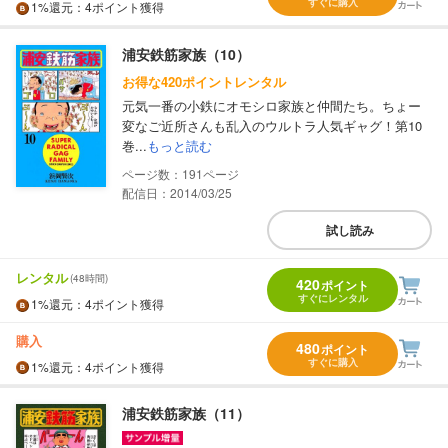
すぐに購入
1%
還元
：4ポイント獲得
浦安鉄筋家族（10）
お得な420ポイントレンタル
元気一番の小鉄にオモシロ家族と仲間たち。ちょー
変なご近所さんも乱入のウルトラ人気ギャグ！第10
巻...
もっと読む
191
配信日：2014/03/25
試し読み
レンタル
(48時間)
420
ポイント
すぐにレンタル
1%
還元
：4ポイント獲得
購入
480
ポイント
すぐに購入
1%
還元
：4ポイント獲得
浦安鉄筋家族（11）