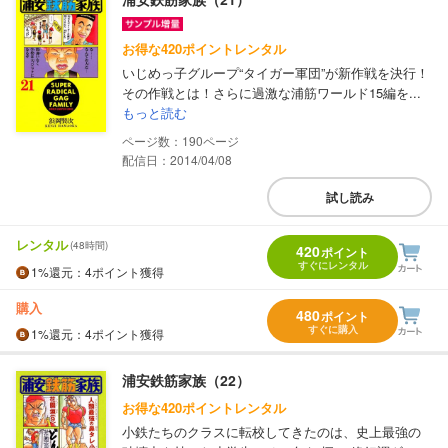
お得な420ポイントレンタル
いじめっ子グループ“タイガー軍団”が新作戦を決行！
その作戦とは！さらに過激な浦筋ワールド15編を...
もっと読む
190
配信日：2014/04/08
試し読み
レンタル
(48時間)
420
ポイント
すぐにレンタル
1%
還元
：4ポイント獲得
購入
480
ポイント
すぐに購入
1%
還元
：4ポイント獲得
浦安鉄筋家族（22）
お得な420ポイントレンタル
小鉄たちのクラスに転校してきたのは、史上最強の