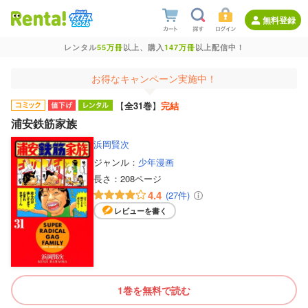
無料登録
レンタル
55万冊
以上、購入
147万冊
以上配信中！
お得なキャンペーン実施中！
【
全31巻
】
完結
浦安鉄筋家族
浜岡賢次
ジャンル：
少年漫画
長さ：
208ページ
4.4
(27件)
レビューを書く
1巻を無料で読む