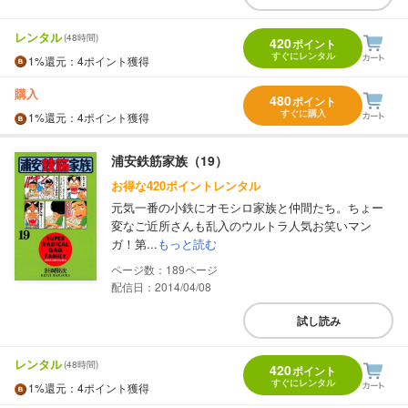
レンタル
(48時間)
420
ポイント
すぐにレンタル
1%
還元
：4ポイント獲得
購入
480
ポイント
すぐに購入
1%
還元
：4ポイント獲得
浦安鉄筋家族（19）
お得な420ポイントレンタル
元気一番の小鉄にオモシロ家族と仲間たち。ちょー
変なご近所さんも乱入のウルトラ人気お笑いマン
ガ！第...
もっと読む
189
配信日：2014/04/08
試し読み
レンタル
(48時間)
420
ポイント
すぐにレンタル
1%
還元
：4ポイント獲得