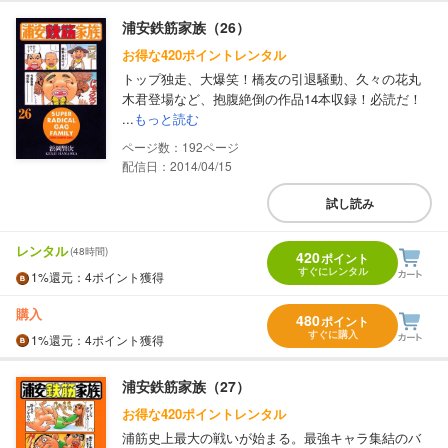
浦安鉄筋家族（26）
お得な420ポイントレンタル
トップ独走、大爆笑！橋友の引退騒動、久々の花丸
木君登場など、抱腹絶倒の作品14本収録！必読だ！
...
もっと読む
192
配信日：2014/04/15
試し読み
レンタル
(48時間)
420
ポイント
すぐにレンタル
1%
還元
：4ポイント獲得
購入
480
ポイント
すぐに購入
1%
還元
：4ポイント獲得
浦安鉄筋家族（27）
お得な420ポイントレンタル
浦筋史上最大の戦いが始まる。最強キャラ集結のバ