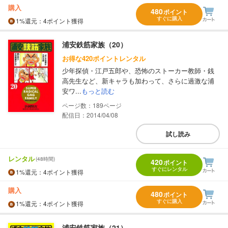
購入
480
ポイント
すぐに購入
1%
還元
：4ポイント獲得
浦安鉄筋家族（20）
お得な420ポイントレンタル
少年探偵・江戸五郎や、恐怖のストーカー教師・銭
高先生など、新キャラも加わって、さらに過激な浦
安ワ...
もっと読む
189
配信日：2014/04/08
試し読み
レンタル
(48時間)
420
ポイント
すぐにレンタル
1%
還元
：4ポイント獲得
購入
480
ポイント
すぐに購入
1%
還元
：4ポイント獲得
浦安鉄筋家族（21）