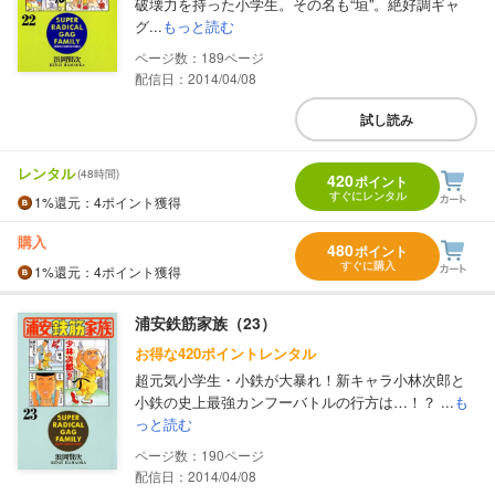
破壊力を持った小学生。その名も“垣”。絶好調ギャ
グ...
もっと読む
189
配信日：2014/04/08
試し読み
レンタル
(48時間)
420
ポイント
すぐにレンタル
1%
還元
：4ポイント獲得
購入
480
ポイント
すぐに購入
1%
還元
：4ポイント獲得
浦安鉄筋家族（23）
お得な420ポイントレンタル
超元気小学生・小鉄が大暴れ！新キャラ小林次郎と
小鉄の史上最強カンフーバトルの行方は…！？ ...
も
っと読む
190
配信日：2014/04/08