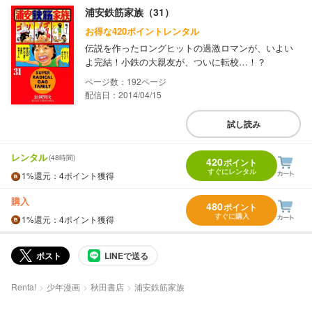
浦安鉄筋家族（31）
お得な420ポイントレンタル
伝説を作ったロングヒットの過激ロマンが、いよい
よ完結！小鉄の大親友が、ついに転校…！？
192
配信日：2014/04/15
試し読み
レンタル
(48時間)
420
ポイント
すぐにレンタル
1%
還元
：4ポイント獲得
購入
480
ポイント
すぐに購入
1%
還元
：4ポイント獲得
ポスト
LINEで送る
Renta!
少年漫画
秋田書店
浦安鉄筋家族