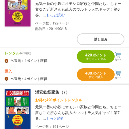
元気一番の小鉄にオモシロ家族と仲間たち。ちょー
変なご近所さんも乱入のウルトラ人気ギャグ！第6
巻。...
もっと読む
192
配信日：2014/03/18
試し読み
レンタル
(48時間)
420
ポイント
すぐにレンタル
1%
還元
：4ポイント獲得
購入
480
ポイント
すぐに購入
1%
還元
：4ポイント獲得
浦安鉄筋家族（7）
お得な420ポイントレンタル
元気一番の小鉄にオモシロ家族と仲間たち。ちょー
変なご近所さんも乱入のウルトラ人気ギャグ！第7
巻。...
もっと読む
191