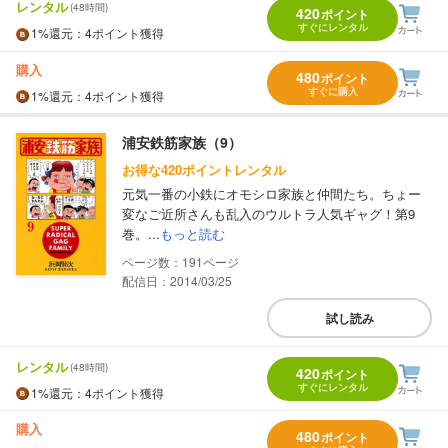
レンタル
(48時間)
420
ポイント
すぐにレンタル
1%
還元
：4ポイント獲得
購入
480
ポイント
すぐに購入
1%
還元
：4ポイント獲得
浦安鉄筋家族（9）
お得な420ポイントレンタル
元気一番の小鉄にオモシロ家族と仲間たち。ちょー
変なご近所さんも乱入のウルトラ人気ギャグ！第9
巻。...
もっと読む
191
配信日：2014/03/25
試し読み
レンタル
(48時間)
420
ポイント
すぐにレンタル
1%
還元
：4ポイント獲得
購入
480
ポイント