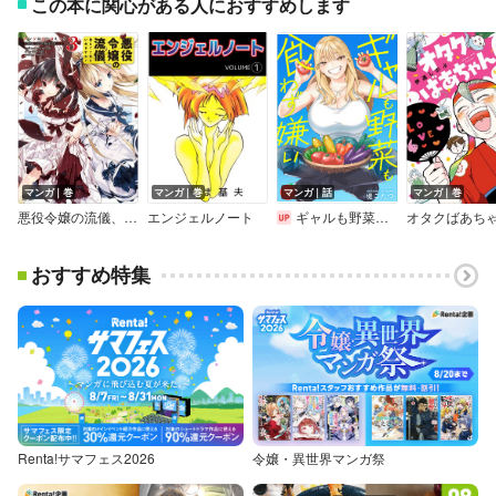
この本に関心がある人におすすめします
マンガ｜巻
マンガ｜巻
マンガ｜話
マンガ｜巻
悪役令嬢の流儀、教えてご覧にいれますわ！ アンソロジーコミック 3
エンジェルノート
ギャルも野菜も食わず嫌い
オタクばあち
おすすめ特集
Renta!サマフェス2026
令嬢・異世界マンガ祭