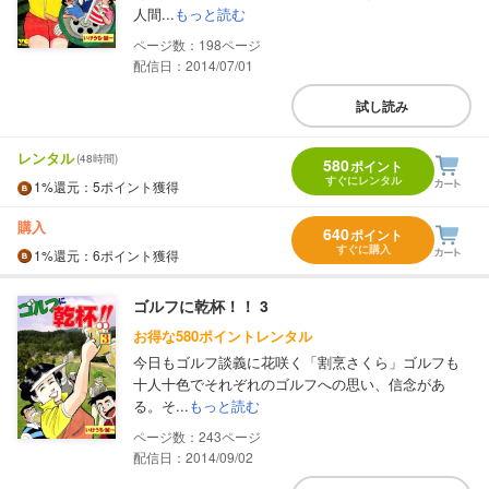
人間...
もっと読む
198
配信日：2014/07/01
試し読み
レンタル
(48時間)
580
ポイント
すぐにレンタル
1%
還元
：5ポイント獲得
購入
640
ポイント
すぐに購入
1%
還元
：6ポイント獲得
ゴルフに乾杯！！ 3
お得な580ポイントレンタル
今日もゴルフ談義に花咲く「割烹さくら」ゴルフも
十人十色でそれぞれのゴルフへの思い、信念があ
る。そ...
もっと読む
243
配信日：2014/09/02