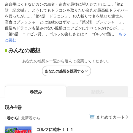
余命幾ばくもないガンの患者・留吉が最後に望んだことは……「第2
話 記念樹」。どうしてもドラコンを取りたい金丸が最高級ドライバー
を買ったが……「第4話 ドラコン」。10人斬りで名を馳せた渡世人・
高倉はプレッシャーとは無縁のはずが……「第5話 プレッシャー」。
優勝もドラコンも望みのない服部はニアピンにすべてをかけるが……
「第6話 ニアピン賞」。ゴルフの楽しさとは？ ゴルフの難し...
もっ
と読む
みんなの感想
あなたの感想を一覧から選んで投票してください。
あなたの感想を投票する
話読み
巻読み
現在4巻
まとめてカート
1巻から
最新巻から
ゴルフに乾杯！！ 1