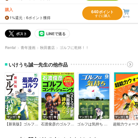
購入
640
ポイント
すぐに購入
1%
還元
：6ポイント獲得
ポスト
LINEで送る
Renta!
青年漫画
秋田書店
ゴルフに乾杯！！
いけうち誠一先生の他作品
マンガ｜巻
マンガ｜巻
マンガ｜巻
マンガ｜巻
【新装版】ゴルフは気持ち〈最高のゴルフ編〉
石渡俊彦のゴルフコンディショニング
ゴルフは気持ち スペシャル
超能力ウォー