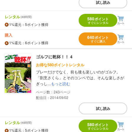
試し読み
レンタル
(48時間)
580
ポイント
すぐにレンタル
1%
還元
：5ポイント獲得
購入
640
ポイント
すぐに購入
1%
還元
：6ポイント獲得
ゴルフに乾杯！！ 4
お得な580ポイントレンタル
プレーだけでなく、前も後も楽しいのがゴルフ。
「割烹さくら」とそのコンペでは、そんな楽しさが
ぎっし...
もっと読む
243
配信日：2014/09/02
試し読み
レンタル
(48時間)
580
ポイント
すぐにレンタル
1%
還元
：5ポイント獲得