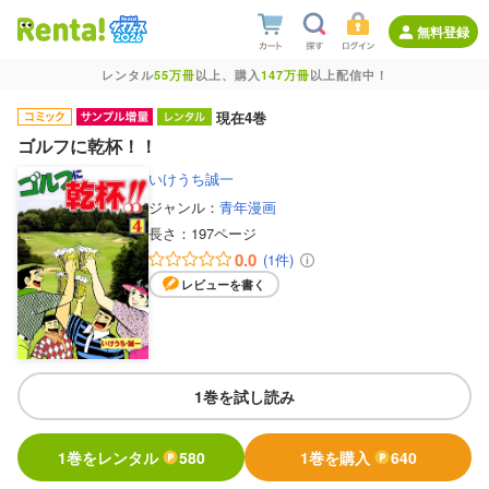
無料登録
レンタル
55万冊
以上、購入
147万冊
以上配信中！
現在4巻
ゴルフに乾杯！！
いけうち誠一
ジャンル：
青年漫画
長さ：
197ページ
0.0
(1件)
レビューを書く
1巻を試し読み
1巻をレンタル
580
1巻を購入
640