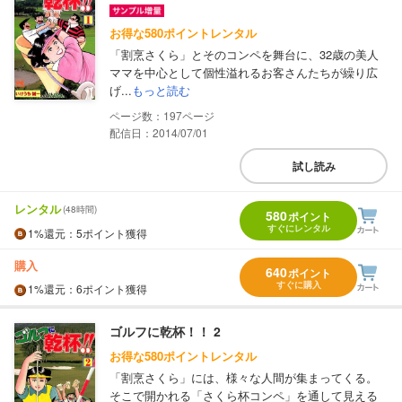
お得な580ポイントレンタル
「割烹さくら」とそのコンペを舞台に、32歳の美人
ママを中心として個性溢れるお客さんたちが繰り広
げ...
もっと読む
197
配信日：2014/07/01
試し読み
レンタル
(48時間)
580
ポイント
すぐにレンタル
1%
還元
：5ポイント獲得
購入
640
ポイント
すぐに購入
1%
還元
：6ポイント獲得
ゴルフに乾杯！！ 2
お得な580ポイントレンタル
「割烹さくら」には、様々な人間が集まってくる。
そこで開かれる「さくら杯コンペ」を通して見える