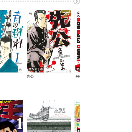
マンガ｜巻
マンガ｜巻
マン
先公
Red Data Book 赤
あば