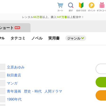
レンタル
55万冊
以上、購入
147万冊
以上配信中！
ショート
NEW
タテコミ
ノベル
実用書
ジャンル
立原あゆみ
秋田書店
マンガ
青年漫画
歴史・時代
人間ドラマ
1990年代