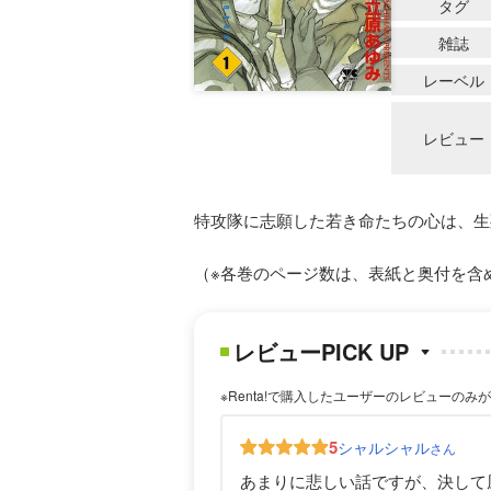
タグ
雑誌
レーベル
レビュー
特攻隊に志願した若き命たちの心は、生
（※各巻のページ数は、表紙と奥付を含
レビューPICK UP
※Renta!で購入したユーザーのレビューのみ
5
シャルシャル
さん
あまりに悲しい話ですが、決して