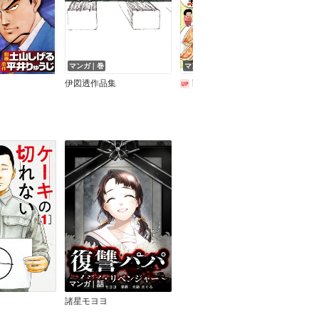
マンガ｜巻
マンガ｜巻
マン
伊図透作品集
戦争めし
マンガ｜話
諸星モヨヨ