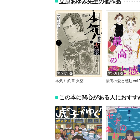
立原あゆみ先生の他作品
マンガ｜巻
マンガ｜巻
本気！ 終章 火薬
最高の愛と感動 vol.
この本に関心がある人におすす