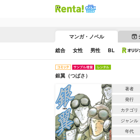
マンガ・ノベル
総合
女性
男性
BL
銀翼（つばさ）
著者
発行
カテゴリ
ジャンル
年代