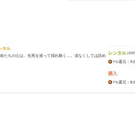
ンタル
レンタル
(48
命たちの心は、生死を巡って揺れ動く…。涙なくしては読め
1%
還元
：5
購入
1%
還元
：6