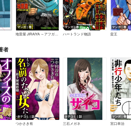
マンガ｜巻
マンガ｜巻
マンガ｜巻
地雷屋 JIRAIYA ～アフガニスタン編～
ハートランド物語
蛮王
著者
タテコミ｜話
タテコミ｜話
マンガ｜巻
つかさき有
三石メガネ
宮口幸治