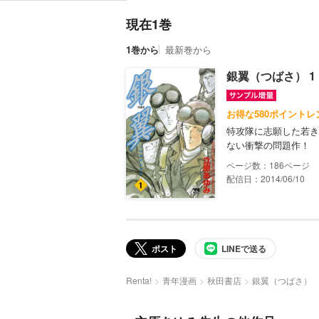
現在1巻
1巻から
最新巻から
銀翼（つばさ） 1
お得な580ポイントレ
特攻隊に志願した若き
ない衝撃の問題作！
186
配信日：2014/06/10
ポスト
LINEで送る
Renta!
青年漫画
秋田書店
銀翼（つばさ）