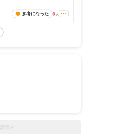
参考になった
0
人
話読み