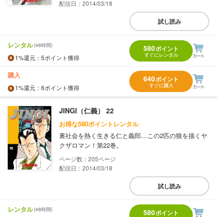
配信日：2014/03/18
試し読み
レンタル
(48時間)
580
ポイント
すぐにレンタル
1%
還元
：5ポイント獲得
購入
640
ポイント
すぐに購入
1%
還元
：6ポイント獲得
JINGI（仁義） 22
お得な580ポイントレンタル
裏社会を熱く生きる仁と義郎…この2匹の狼を描くヤ
クザロマン！第22巻。
205
配信日：2014/03/18
試し読み
レンタル
(48時間)
580
ポイント