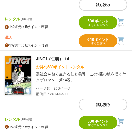
試し読み
レンタル
(48時間)
580
ポイント
すぐにレンタル
1%
還元
：5ポイント獲得
購入
640
ポイント
すぐに購入
1%
還元
：6ポイント獲得
JINGI（仁義） 14
お得な580ポイントレンタル
裏社会を熱く生きる仁と義郎…この2匹の狼を描くヤ
クザロマン！第14巻。
203
配信日：2014/03/11
試し読み
レンタル
(48時間)
580
ポイント
すぐにレンタル
1%
還元
：5ポイント獲得