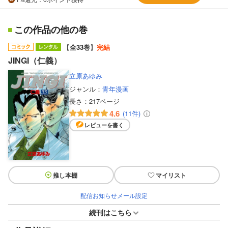
この作品の他の巻
【
全33巻
】
完結
JINGI（仁義）
立原あゆみ
ジャンル：
青年漫画
長さ：
217ページ
4.6
(11件)
レビューを書く
推し本棚
マイリスト
配信お知らせメール設定
続刊はこちら