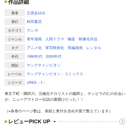
作品詳細
立原あゆみ
著者
秋田書店
発行
マンガ
カテゴリ
青年漫画
人間ドラマ
極道
映像化作品
ジャンル
アニメ化
実写映画化
長編漫画
レンタル
タグ
1990年代
2000年代
年代
ヤングチャンピオン
雑誌
ヤングチャンピオン・コミックス
レーベル
JINGI
- 1 -
シリーズ
東京下町・隅田川。元極左テロリストの義郎と、チンピラの仁の出会い
が、ニューアウトロー伝説の幕開けだった！！
（※各巻のページ数は、表紙と奥付を含め片面で数えています）
レビューPICK UP