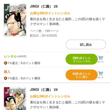
JINGI（仁義） 28
お得な580ポイントレンタル
裏社会を熱く生きる仁と義郎…この2匹の狼を描くヤ
クザロマン！第28巻。
199
配信日：2014/03/25
試し読み
レンタル
(48時間)
580
ポイント
すぐにレンタル
1%
還元
：5ポイント獲得
購入
640
ポイント
すぐに購入
1%
還元
：6ポイント獲得
JINGI（仁義） 29
お得な580ポイントレンタル
裏社会を熱く生きる仁と義郎…この2匹の狼を描くヤ
クザロマン！第29巻。