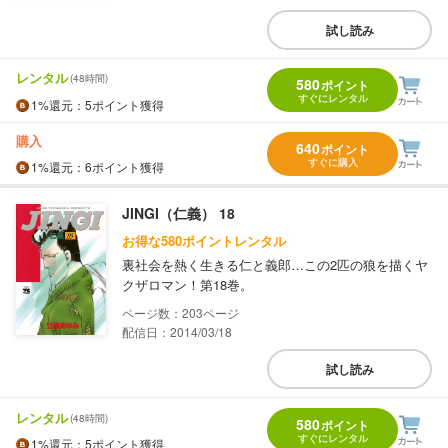
試し読み
レンタル
(48時間)
580
ポイント
すぐにレンタル
1%
還元
：5ポイント獲得
購入
640
ポイント
すぐに購入
1%
還元
：6ポイント獲得
JINGI（仁義） 18
お得な580ポイントレンタル
裏社会を熱く生きる仁と義郎…この2匹の狼を描くヤ
クザロマン！第18巻。
203
配信日：2014/03/18
試し読み
レンタル
(48時間)
580
ポイント
すぐにレンタル
1%
還元
：5ポイント獲得