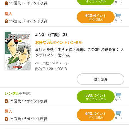
すぐにレンタル
1%
還元
：5ポイント獲得
購入
640
ポイント
すぐに購入
1%
還元
：6ポイント獲得
JINGI（仁義） 23
お得な580ポイントレンタル
裏社会を熱く生きる仁と義郎…この2匹の狼を描くヤ
クザロマン！第23巻。
204
配信日：2014/03/18
試し読み
レンタル
(48時間)
580
ポイント
すぐにレンタル
1%
還元
：5ポイント獲得
購入
640
ポイント
すぐに購入
1%
還元
：6ポイント獲得