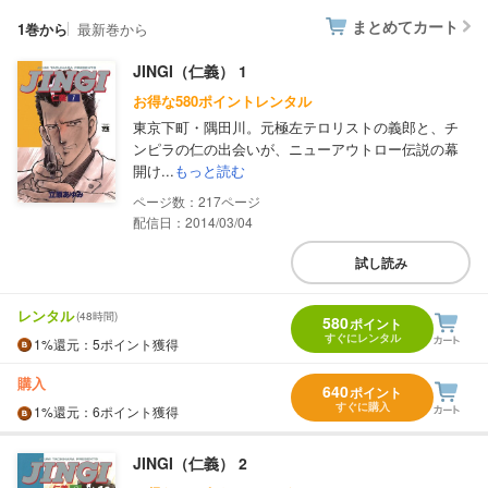
まとめてカート
1巻から
最新巻から
JINGI（仁義） 1
お得な580ポイントレンタル
東京下町・隅田川。元極左テロリストの義郎と、チ
ンピラの仁の出会いが、ニューアウトロー伝説の幕
開け...
もっと読む
217
配信日：2014/03/04
試し読み
レンタル
(48時間)
580
ポイント
すぐにレンタル
1%
還元
：5ポイント獲得
購入
640
ポイント
すぐに購入
1%
還元
：6ポイント獲得
JINGI（仁義） 2