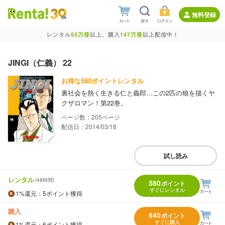
無料登録
レンタル
55万冊
以上、購入
147万冊
以上配信中！
JINGI（仁義） 22
お得な580ポイントレンタル
裏社会を熱く生きる仁と義郎…この2匹の狼を描くヤ
クザロマン！第22巻。
205
配信日：2014/03/18
試し読み
レンタル
(48時間)
580
ポイント
すぐにレンタル
1%
還元
：5ポイント獲得
購入
640
ポイント
すぐに購入
1%
還元
：6ポイント獲得