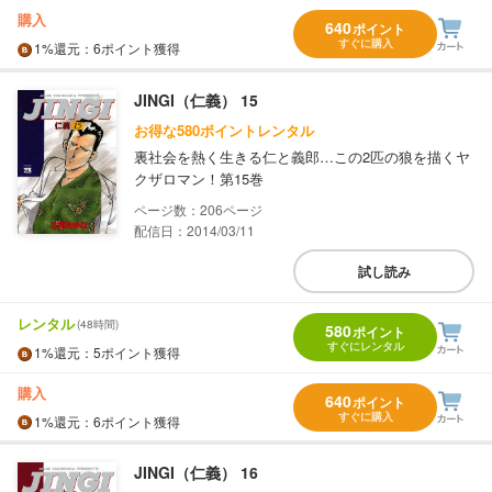
購入
640
ポイント
すぐに購入
1%
還元
：6ポイント獲得
JINGI（仁義） 15
お得な580ポイントレンタル
裏社会を熱く生きる仁と義郎…この2匹の狼を描くヤ
クザロマン！第15巻
206
配信日：2014/03/11
試し読み
レンタル
(48時間)
580
ポイント
すぐにレンタル
1%
還元
：5ポイント獲得
購入
640
ポイント
すぐに購入
1%
還元
：6ポイント獲得
JINGI（仁義） 16