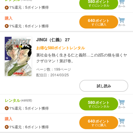
580
ポイント
すぐにレンタル
1%
還元
：5ポイント獲得
購入
640
ポイント
すぐに購入
1%
還元
：6ポイント獲得
JINGI（仁義） 27
お得な580ポイントレンタル
裏社会を熱く生きる仁と義郎…この2匹の狼を描くヤ
クザロマン！第27巻。
199
配信日：2014/03/25
試し読み
レンタル
(48時間)
580
ポイント
すぐにレンタル
1%
還元
：5ポイント獲得
購入
640
ポイント
すぐに購入
1%
還元
：6ポイント獲得