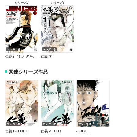
シリーズ2
シリーズ3
マンガ｜巻
マンガ｜巻
仁義S（じんぎたち）
仁義 零
関連シリーズ作品
マンガ｜巻
マンガ｜巻
マンガ｜巻
仁義 BEFORE
仁義 AFTER
JINGI II