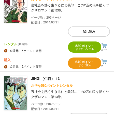
裏社会を熱く生きる仁と義郎…この2匹の狼を描くヤ
クザロマン！第12巻。
203
配信日：2014/03/11
試し読み
レンタル
(48時間)
580
ポイント
すぐにレンタル
1%
還元
：5ポイント獲得
購入
640
ポイント
すぐに購入
1%
還元
：6ポイント獲得
JINGI（仁義） 13
お得な580ポイントレンタル
裏社会を熱く生きる仁と義郎…この2匹の狼を描くヤ
クザロマン！第13巻。
204
配信日：2014/03/11