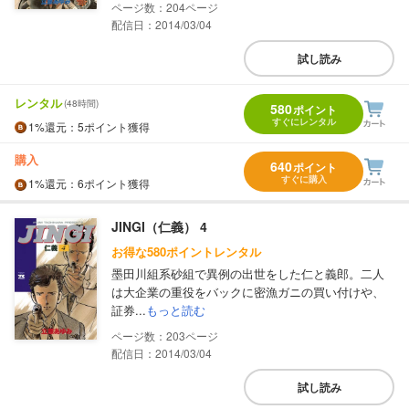
204
配信日：2014/03/04
試し読み
レンタル
(48時間)
580
ポイント
すぐにレンタル
1%
還元
：5ポイント獲得
購入
640
ポイント
すぐに購入
1%
還元
：6ポイント獲得
JINGI（仁義） 4
お得な580ポイントレンタル
墨田川組系砂組で異例の出世をした仁と義郎。二人
は大企業の重役をバックに密漁ガニの買い付けや、
証券...
もっと読む
203
配信日：2014/03/04
試し読み