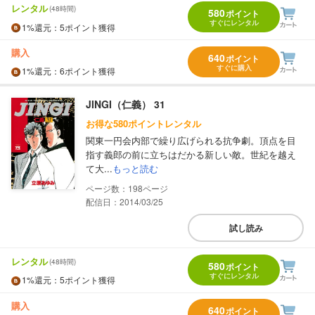
レンタル
(48時間)
580
ポイント
すぐにレンタル
1%
還元
：5ポイント獲得
購入
640
ポイント
すぐに購入
1%
還元
：6ポイント獲得
JINGI（仁義） 31
お得な580ポイントレンタル
関東一円会内部で繰り広げられる抗争劇。頂点を目
指す義郎の前に立ちはだかる新しい敵。世紀を越え
て大...
もっと読む
198
配信日：2014/03/25
試し読み
レンタル
(48時間)
580
ポイント
すぐにレンタル
1%
還元
：5ポイント獲得
購入
640
ポイント