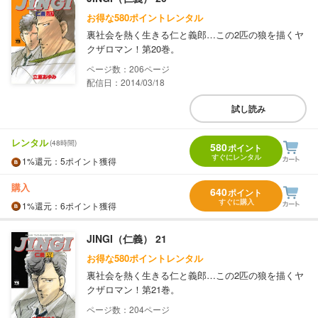
お得な580ポイントレンタル
裏社会を熱く生きる仁と義郎…この2匹の狼を描くヤ
クザロマン！第20巻。
206
配信日：2014/03/18
試し読み
レンタル
(48時間)
580
ポイント
すぐにレンタル
1%
還元
：5ポイント獲得
購入
640
ポイント
すぐに購入
1%
還元
：6ポイント獲得
JINGI（仁義） 21
お得な580ポイントレンタル
裏社会を熱く生きる仁と義郎…この2匹の狼を描くヤ
クザロマン！第21巻。
204