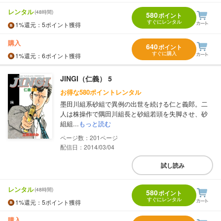
レンタル
(48時間)
580
ポイント
すぐにレンタル
1%
還元
：5ポイント獲得
購入
640
ポイント
すぐに購入
1%
還元
：6ポイント獲得
JINGI（仁義） 5
お得な580ポイントレンタル
墨田川組系砂組で異例の出世を続ける仁と義郎。二
人は株操作で隅田川組長と砂組若頭を失脚させ、砂
組組...
もっと読む
201
配信日：2014/03/04
試し読み
レンタル
(48時間)
580
ポイント
すぐにレンタル
1%
還元
：5ポイント獲得
購入