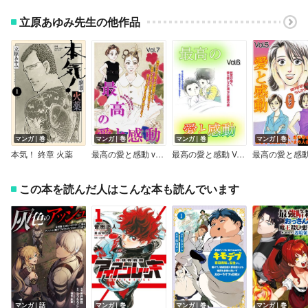
立原あゆみ先生の他作品
マンガ｜巻
マンガ｜巻
マンガ｜巻
マンガ｜巻
本気！ 終章 火薬
最高の愛と感動 vol.7
最高の愛と感動 Vol.6
この本を読んだ人はこんな本も読んでいます
マンガ｜話
マンガ｜巻
マンガ｜巻
マンガ｜巻