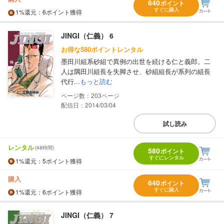
640
ポイント
すぐに購入
1%
還元
：6ポイント獲得
JINGI（仁義） 6
お得な580ポイントレンタル
墨田川組系砂組で異例の出世を続ける仁と義郎。二
人は隅田川組長を失脚させ、砂組組長が系列の組長
代行...
もっと読む
203
配信日：2014/03/04
試し読み
レンタル
(48時間)
580
ポイント
すぐにレンタル
1%
還元
：5ポイント獲得
購入
640
ポイント
すぐに購入
1%
還元
：6ポイント獲得
JINGI（仁義） 7