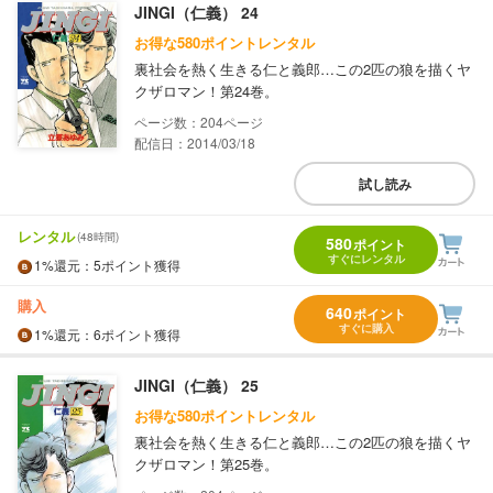
JINGI（仁義） 24
お得な580ポイントレンタル
裏社会を熱く生きる仁と義郎…この2匹の狼を描くヤ
クザロマン！第24巻。
204
配信日：2014/03/18
試し読み
レンタル
(48時間)
580
ポイント
すぐにレンタル
1%
還元
：5ポイント獲得
購入
640
ポイント
すぐに購入
1%
還元
：6ポイント獲得
JINGI（仁義） 25
お得な580ポイントレンタル
裏社会を熱く生きる仁と義郎…この2匹の狼を描くヤ
クザロマン！第25巻。