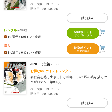
199
配信日：2014/03/25
試し読み
レンタル
(48時間)
580
ポイント
すぐにレンタル
1%
還元
：5ポイント獲得
購入
640
ポイント
すぐに購入
1%
還元
：6ポイント獲得
JINGI（仁義） 30
お得な580ポイントレンタル
裏社会を熱く生きる仁と義郎…この2匹の狼を描くヤ
クザロマン！第30巻。
199
配信日：2014/03/25
試し読み