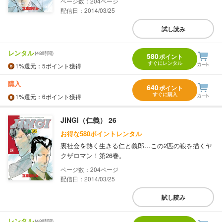
204
配信日：2014/03/25
試し読み
レンタル
(48時間)
580
ポイント
すぐにレンタル
1%
還元
：5ポイント獲得
購入
640
ポイント
すぐに購入
1%
還元
：6ポイント獲得
JINGI（仁義） 26
お得な580ポイントレンタル
裏社会を熱く生きる仁と義郎…この2匹の狼を描くヤ
クザロマン！第26巻。
204
配信日：2014/03/25
試し読み
レンタル
(48時間)