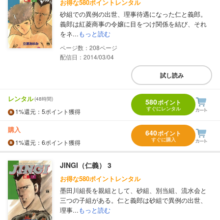
お得な580ポイントレンタル
砂組での異例の出世、理事待遇になった仁と義郎。
義郎は紅菱商事の令嬢に目をつけ関係を結び、それ
をネ...
もっと読む
208
配信日：2014/03/04
試し読み
レンタル
(48時間)
580
ポイント
すぐにレンタル
1%
還元
：5ポイント獲得
購入
640
ポイント
すぐに購入
1%
還元
：6ポイント獲得
JINGI（仁義） 3
お得な580ポイントレンタル
墨田川組長を親組として、砂組、別当組、流水会と
三つの子組がある。仁と義郎は砂組で異例の出世、
理事...
もっと読む