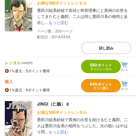
お得な580ポイントレンタル
墨田川組系砂組で若頭と幹部理事にと異例の出世を
してきた仁と義郎。二人は同じ墨田川系の相同と反
目し...
もっと読む
203
配信日：2014/03/04
試し読み
レンタル
(48時間)
580
ポイント
すぐにレンタル
1%
還元
：5ポイント獲得
購入
640
ポイント
すぐに購入
1%
還元
：6ポイント獲得
JINGI（仁義） 8
お得な580ポイントレンタル
墨田川組系砂組で異例の出世を続ける仁と義郎。二
人は墨田川会系の相同をつぶした。次の狙いはやは
り同...
もっと読む