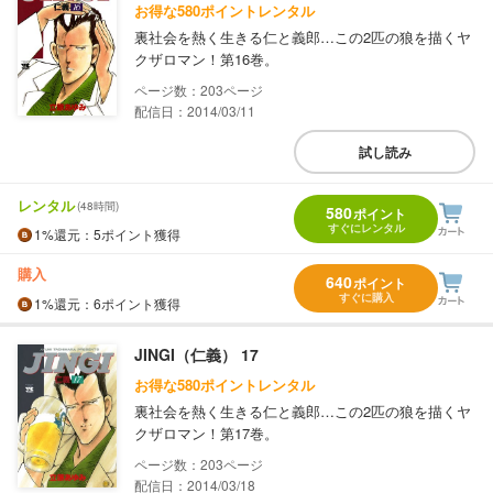
お得な580ポイントレンタル
裏社会を熱く生きる仁と義郎…この2匹の狼を描くヤ
クザロマン！第16巻。
203
配信日：2014/03/11
試し読み
レンタル
(48時間)
580
ポイント
すぐにレンタル
1%
還元
：5ポイント獲得
購入
640
ポイント
すぐに購入
1%
還元
：6ポイント獲得
JINGI（仁義） 17
お得な580ポイントレンタル
裏社会を熱く生きる仁と義郎…この2匹の狼を描くヤ
クザロマン！第17巻。
203
配信日：2014/03/18