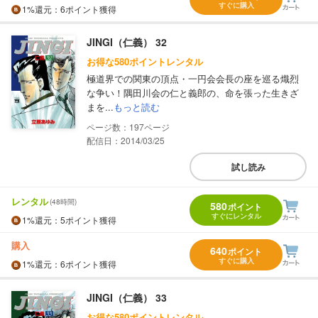
すぐに購入
1%
還元
：6ポイント獲得
JINGI（仁義） 32
お得な580ポイントレンタル
極道界での関東の頂点・一円会会長の座を巡る熾烈
な争い！隅田川会の仁と義郎の、命を張った生きざ
まを...
もっと読む
197
配信日：2014/03/25
試し読み
レンタル
(48時間)
580
ポイント
すぐにレンタル
1%
還元
：5ポイント獲得
購入
640
ポイント
すぐに購入
1%
還元
：6ポイント獲得
JINGI（仁義） 33
お得な580ポイントレンタル