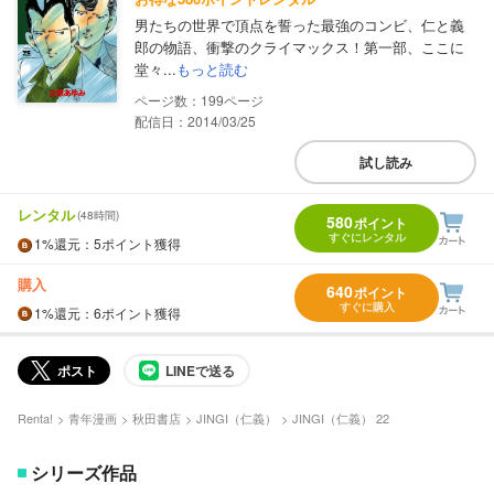
男たちの世界で頂点を誓った最強のコンビ、仁と義
郎の物語、衝撃のクライマックス！第一部、ここに
堂々...
もっと読む
199
配信日：2014/03/25
試し読み
レンタル
(48時間)
580
ポイント
すぐにレンタル
1%
還元
：5ポイント獲得
購入
640
ポイント
すぐに購入
1%
還元
：6ポイント獲得
ポスト
LINEで送る
Renta!
青年漫画
秋田書店
JINGI（仁義）
JINGI（仁義） 22
シリーズ作品