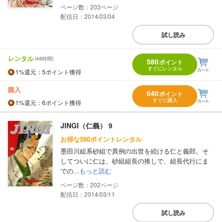
203
配信日：2014/03/04
試し読み
レンタル
(48時間)
580
ポイント
すぐにレンタル
1%
還元
：5ポイント獲得
購入
640
ポイント
すぐに購入
1%
還元
：6ポイント獲得
JINGI（仁義） 9
お得な580ポイントレンタル
墨田川組系砂組で異例の出世を続ける仁と義郎。そ
してついに仁は、砂組組長の推しで、組長代行にま
での...
もっと読む
202
配信日：2014/03/11
試し読み