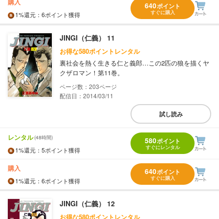
購入
640
ポイント
すぐに購入
1%
還元
：6ポイント獲得
JINGI（仁義） 11
お得な580ポイントレンタル
裏社会を熱く生きる仁と義郎…この2匹の狼を描くヤ
クザロマン！第11巻。
203
配信日：2014/03/11
試し読み
レンタル
(48時間)
580
ポイント
すぐにレンタル
1%
還元
：5ポイント獲得
購入
640
ポイント
すぐに購入
1%
還元
：6ポイント獲得
JINGI（仁義） 12
お得な580ポイントレンタル