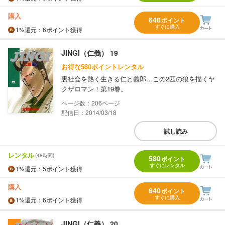
購入
640
ポイント
すぐに購入
1%
還元
：6ポイント獲得
JINGI（仁義） 19
お得な580ポイントレンタル
裏社会を熱く生きる仁と義郎…この2匹の狼を描くヤ
クザロマン！第19巻。
206
配信日：2014/03/18
試し読み
レンタル
(48時間)
580
ポイント
すぐにレンタル
1%
還元
：5ポイント獲得
購入
640
ポイント
すぐに購入
1%
還元
：6ポイント獲得
JINGI（仁義） 20