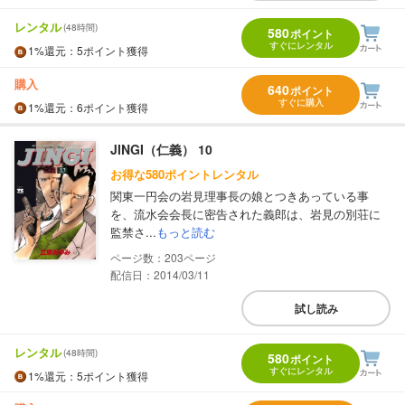
レンタル
(48時間)
580
ポイント
すぐにレンタル
1%
還元
：5ポイント獲得
購入
640
ポイント
すぐに購入
1%
還元
：6ポイント獲得
JINGI（仁義） 10
お得な580ポイントレンタル
関東一円会の岩見理事長の娘とつきあっている事
を、流水会会長に密告された義郎は、岩見の別荘に
監禁さ...
もっと読む
203
配信日：2014/03/11
試し読み
レンタル
(48時間)
580
ポイント
すぐにレンタル
1%
還元
：5ポイント獲得