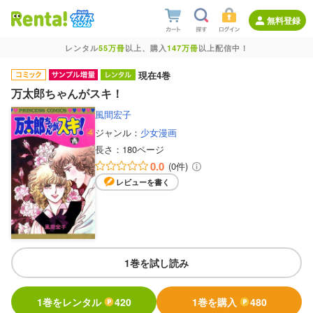
無料登録
レンタル
55万冊
以上、購入
147万冊
以上配信中！
現在4巻
万太郎ちゃんがスキ！
風間宏子
ジャンル：
少女漫画
長さ：
180ページ
0.0
(0件)
レビューを書く
1巻を試し読み
1巻をレンタル
420
1巻を購入
480