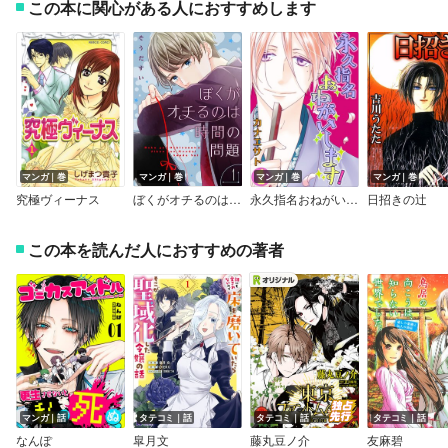
この本に関心がある人におすすめします
マンガ｜巻
マンガ｜巻
マンガ｜巻
マンガ｜巻
究極ヴィーナス
ぼくがオチるのは時間の問題【描き下ろしおまけ付き特装版】
永久指名おねがいします！【特装版】
日招きの辻
この本を読んだ人におすすめの著者
マンガ｜話
タテコミ｜話
タテコミ｜話
タテコミ｜話
なんぽ
皐月文
藤丸豆ノ介
友麻碧