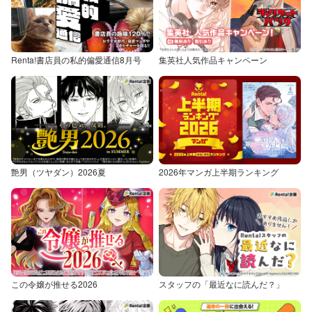
Renta!書店員の私的偏愛通信8月号
集英社人気作品キャンペーン
艶男（ツヤダン）2026夏
2026年マンガ上半期ランキング
この令嬢が推せる2026
スタッフの「最近なに読んだ？」