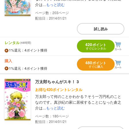
介は...
もっと読む
203
配信日：2014/01/21
試し読み
レンタル
(48時間)
420
ポイント
すぐにレンタル
1%
還元
：4ポイント獲得
購入
480
ポイント
すぐに購入
1%
還元
：4ポイント獲得
万太郎ちゃんがスキ！ 3
お得な420ポイントレンタル
万太郎って何のことかわかる？そう一万円札のこと
なのです。真沙紀の家に居候することになった倉之
介は...
もっと読む
180
配信日：2014/01/21