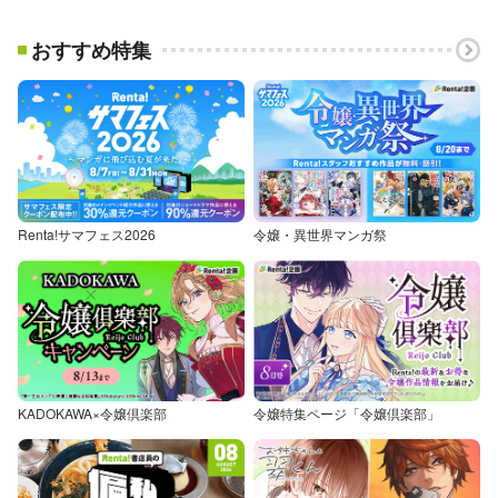
おすすめ特集
Renta!サマフェス2026
令嬢・異世界マンガ祭
KADOKAWA×令嬢倶楽部
令嬢特集ページ「令嬢倶楽部」