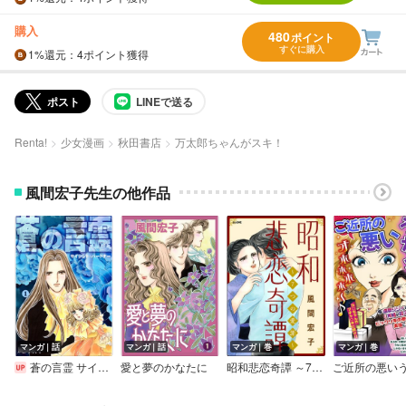
購入
480
ポイント
すぐに購入
1%
還元
：4ポイント獲得
ポスト
LINEで送る
Renta!
少女漫画
秋田書店
万太郎ちゃんがスキ！
風間宏子先生の他作品
マンガ｜話
マンガ｜話
マンガ｜巻
マンガ｜巻
蒼の言霊 サイレントパートナー
愛と夢のかなたに
昭和悲恋奇譚 ～7つの愛罪～