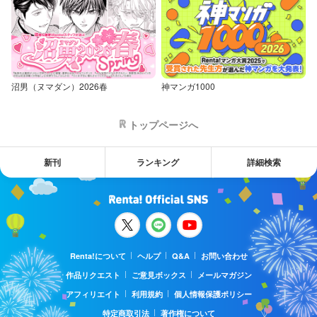
沼男（ヌマダン）2026春
神マンガ1000
トップページへ
新刊
ランキング
詳細検索
Renta!について
ヘルプ
Q&A
お問い合わせ
作品リクエスト
ご意見ボックス
メールマガジン
アフィリエイト
利用規約
個人情報保護ポリシー
特定商取引法
著作権について