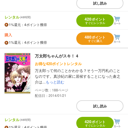
試し読み
レンタル
(48時間)
420
ポイント
すぐにレンタル
1%
還元
：4ポイント獲得
購入
480
ポイント
すぐに購入
1%
還元
：4ポイント獲得
万太郎ちゃんがスキ！ 4
お得な420ポイントレンタル
万太郎って何のことかわかる？そう一万円札のこと
なのです。真沙紀の家に居候することになった倉之
介は...
もっと読む
188
配信日：2014/01/21
試し読み
レンタル
(48時間)
420
ポイント
すぐにレンタル
1%
還元
：4ポイント獲得