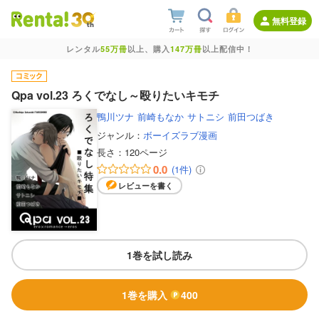
無料登録
レンタル
55万冊
以上、購入
147万冊
以上配信中！
Qpa vol.23 ろくでなし～殴りたいキモチ
鴨川ツナ
前崎もなか
サトニシ
前田つばき
ジャンル：
ボーイズラブ漫画
長さ：
120ページ
0.0
(1件)
レビューを書く
1巻を試し読み
1巻を購入
400