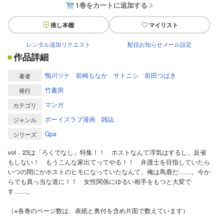
1巻をカートに追加する
推し本棚
マイリスト
レンタル追加リクエスト
配信お知らせメール設定
作品詳細
鴨川ツナ
前崎もなか
サトニシ
前田つばき
著者
竹書房
発行
マンガ
カテゴリ
ボーイズラブ漫画
雑誌
ジャンル
Qpa
シリーズ
vol．23は「ろくでなし」特集！！ ホストなんて浮気はするし、反省
もしない！ もうこんな家出てってやる！！ 弁護士を目指していたら
いつの間にかホストのヒモになっていたなんて、俺は馬鹿だ……。今か
らでも真っ当な道に！！ 女性関係にゆるい相手をもつと大変で
す……。
（※各巻のページ数は、表紙と奥付を含め片面で数えています）