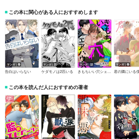
この本に関心がある人におすすめします
マンガ｜巻
マンガ｜話
マンガ｜話
マンガ｜巻
告白はいらない
ケダモノは2匹いる
きもちいい穴シェアハウス【＃DOELO／＃3P】（分冊版）
この本を読んだ人におすすめの著者