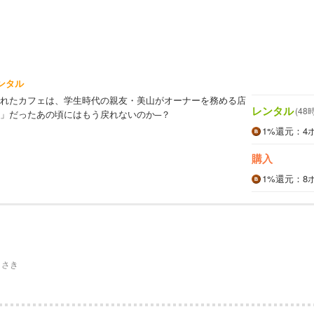
ンタル
れたカフェは、学生時代の親友・美山がオーナーを務める店
レンタル
(48
」だったあの頃にはもう戻れないのか─？
1%
還元
：4
購入
1%
還元
：8
とさき