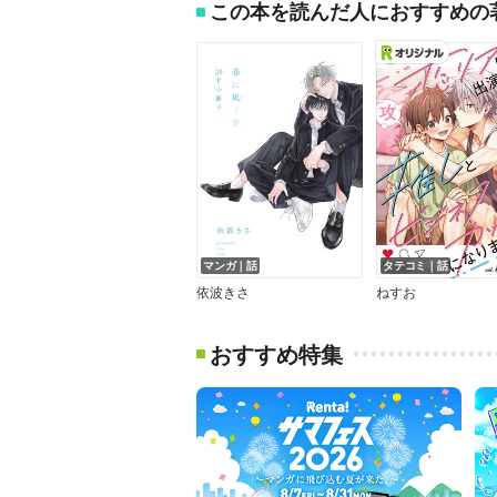
この本を読んだ人におすすめの
マンガ｜話
タテコミ｜話
依波きさ
ねすお
おすすめ特集