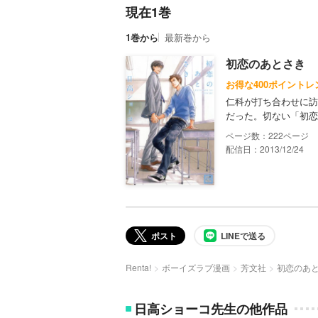
現在1巻
1巻から
最新巻から
初恋のあとさき
お得な400ポイントレ
仁科が打ち合わせに訪
だった。切ない「初恋
222
配信日：2013/12/24
ポスト
LINEで送る
Renta!
ボーイズラブ漫画
芳文社
初恋のあ
日高ショーコ先生の他作品