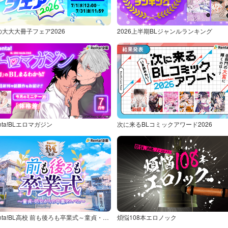
の大大大冊子フェア2026
2026上半期BLジャンルランキング
nta!BLエロマガジン
次に来るBLコミックアワード2026
Renta!BL高校 前も後ろも卒業式～童貞・処女からの卒業アルバム～
煩悩108本エロノック