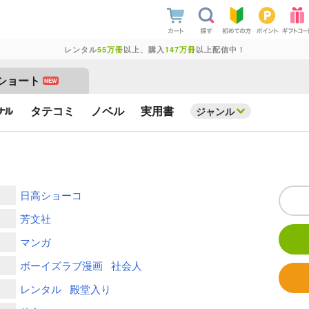
レンタル
55万冊
以上、購入
147万冊
以上配信中！
ショート
NEW
タテコミ
ノベル
実用書
ジャンル
日高ショーコ
芳文社
マンガ
ボーイズラブ漫画
社会人
レンタル
殿堂入り