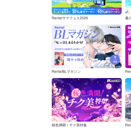
Renta!サマフェス2026
夏
Renta!BLマガジン
Re
桜色満開！チク美特集