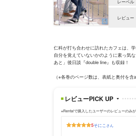
レーベル
レビュー
仁科が打ち合わせに訪れたカフェは、学
自分を覚えていないかのように素っ気な
あと」後日談『double line』も収録！
（※各巻のページ数は、表紙と奥付を含
レビューPICK UP
※Renta!で購入したユーザーのレビューのみ
5
そにこ
さん