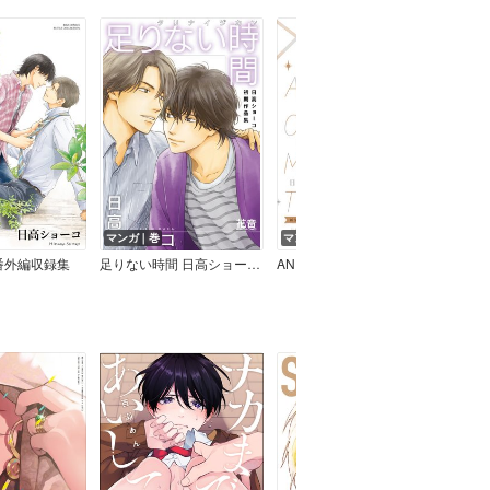
マンガ｜巻
マンガ｜話
マン
番外編収録集
足りない時間 日高ショーコ初期作品集
AND ONE MORE THING