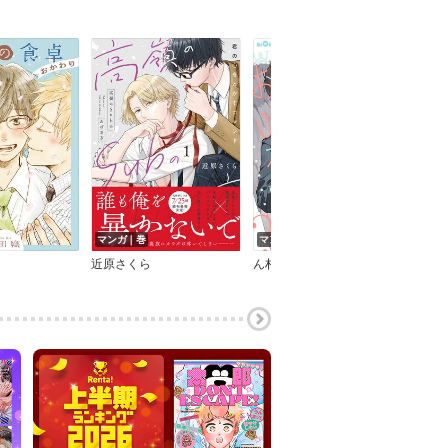
マンガ｜巻
マンガ｜巻
マン
近原さくら
ん村
夜鳴