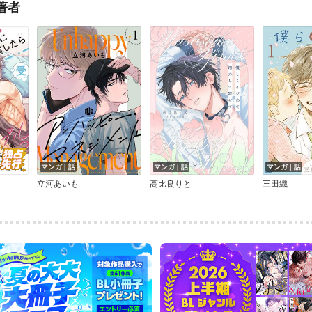
著者
マンガ｜話
マンガ｜話
マンガ｜話
立河あいも
高比良りと
三田織