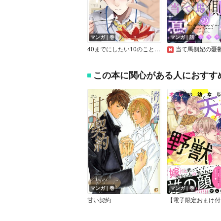
マンガ｜巻
マンガ｜話
40までにしたい10のこと【電子特別版】
当て馬側妃の憂鬱 【連
この本に関心がある人におすす
マンガ｜巻
マンガ｜巻
甘い契約