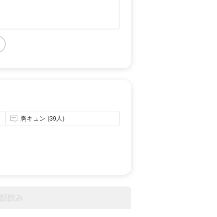
胸キュン (39人)
話読み