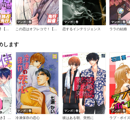
マンガ｜巻
マンガ｜巻
マンガ｜巻
載版】
この恋はオフレコで！【コミックス版】【Renta！限定ペーパー付】
恋するインテリジェンス
ララの結婚
めします
マンガ｜巻
マンガ｜巻
マンガ｜巻
【電子限定おまけ付き】 オレの幼なじみは天使で野獣
冷凍保存の恋心
彼はある朝、突然に
ラブ・ポイ