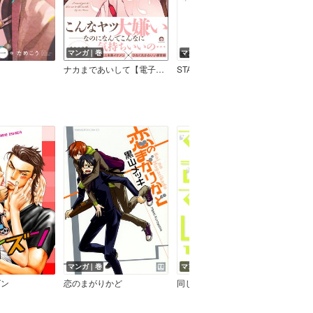
マンガ｜巻
マンガ｜巻
マン
ナカまであいして【電子限定かきおろし漫画付】
STAYGOLD
コ
マンガ｜巻
マンガ｜巻
マン
ズン
恋のまがりかど
同じかけらでできている
真昼