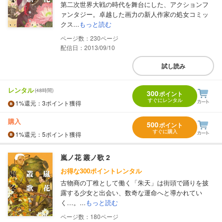
第二次世界大戦の時代を舞台にした、アクションフ
ァンタジー。卓越した画力の新人作家の処女コミッ
クス...
もっと読む
230
配信日：2013/09/10
試し読み
レンタル
(48時間)
300
ポイント
すぐにレンタル
1%
還元
：3ポイント獲得
購入
500
ポイント
すぐに購入
1%
還元
：5ポイント獲得
嵐ノ花 叢ノ歌 2
お得な300ポイントレンタル
古物商の丁稚として働く「朱天」は街頭で踊りを披
露する少女と出会い、数奇な運命へと導かれてい
く…。...
もっと読む
180