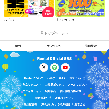
バズコミ
神マンガ1000
トップページへ
新刊
ランキング
詳細検索
Renta!について
ヘルプ
Q&A
お問い合わせ
作品リクエスト
ご意見ボックス
メールマガジン
アフィリエイト
利用規約
個人情報保護ポリシー
特定商取引法
著作権について
漫画家募集
海賊版に対する取り組み
運営会社