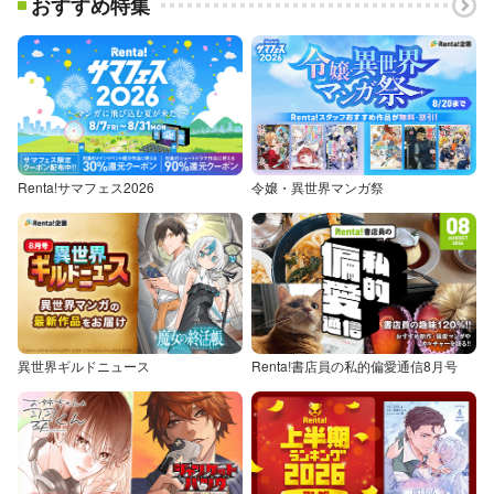
おすすめ特集
Renta!サマフェス2026
令嬢・異世界マンガ祭
異世界ギルドニュース
Renta!書店員の私的偏愛通信8月号