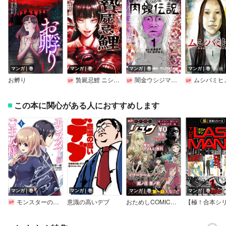
マンガ｜巻
マンガ｜巻
マンガ｜巻
マンガ｜巻
お孵り
贄屍忌鯉 ニシキゴイ
闇金ウシジマくん外伝 肉蝮伝説
ムシバミヒ
この本に関心がある人におすすめします
マンガ｜巻
マンガ｜巻
マンガ｜巻
マンガ｜巻
モンスターのご主人様（コミック）
意識の高いデブ
おためしCOMICリュウ 覗いてみたい、恐ろしくも不思議な世界…編