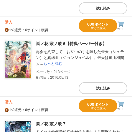
試し読み
購入
600
ポイント
すぐに購入
1%
還元
：6ポイント獲得
嵐ノ花 叢ノ歌 6【特典ペーパー付き】
再会を約束して、お互いの手を離した朱天（シュテ
ン）と真珠血（ジョンジュベル）。朱天は嵐山機関
大...
もっと読む
213
配信日：2016/05/13
試し読み
購入
600
ポイント
すぐに購入
1%
還元
：6ポイント獲得
嵐ノ花 叢ノ歌 7
ドイツの幼年学校宿舎が侵入者により襲撃された！