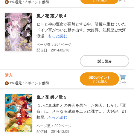
すぐに購入
1%
還元
：5ポイント獲得
嵐ノ花 叢ノ歌 4
ヒトと神の運命が揮然とする中、暗躍を重ねていた
ドイツ軍がついに動き出す。大好評、幻想歴史大河
浪漫...
もっと読む
204
配信日：2014/02/18
試し読み
購入
500
ポイント
すぐに購入
1%
還元
：5ポイント獲得
嵐ノ花 叢ノ歌 5
ついに真珠血との再会を果たした朱天。しかし「運
命」は、さらなる試練を二人に課す…。大好評、幻
想歴...
もっと読む
202
配信日：2014/12/09