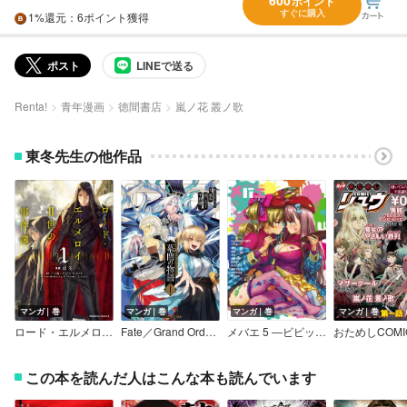
600
ポイント
すぐに購入
1%
還元
：6ポイント獲得
ポスト
LINEで送る
Renta!
青年漫画
徳間書店
嵐ノ花 叢ノ歌
東冬先生の他作品
マンガ｜巻
マンガ｜巻
マンガ｜巻
マンガ｜巻
ロード・エルメロイII世の事件簿
Fate／Grand Order 幕間の物語
メバエ 5 ―ビビッド百合アンソロジー
この本を読んだ人はこんな本も読んでいます