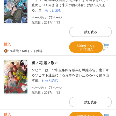
止めるべく向き合う朱天の目の前には想い人であ
る、真...
もっと読む
177
配信日：2017/11/13
試し読み
購入
600
ポイント
すぐに購入
1%
還元
：6ポイント獲得
嵐ノ花 叢ノ歌 8
ソビエトは日ソ中立条約を破棄し戦線布告。南下す
るソビエト連合による赤軍を食い止めるべく動き出
す嵐...
もっと読む
176
配信日：2017/11/13
試し読み
購入