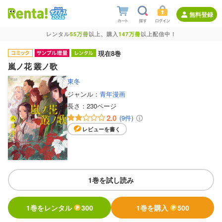
無料登録
レンタル
55万冊
以上、購入
147万冊
以上配信中！
現在8巻
嵐ノ花 叢ノ歌
東冬
ジャンル：
青年漫画
長さ：
230ページ
2.0
(9件)
レビューを書く
1巻を試し読み
1巻をレンタル
300
1巻を購入
500