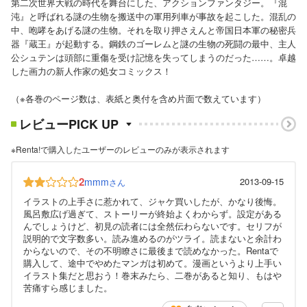
第二次世界大戦の時代を舞台にした、アクションファンタジー。『混
沌』と呼ばれる謎の生物を搬送中の軍用列車が事故を起こした。混乱の
中、咆哮をあげる謎の生物。それを取り押さえんと帝国日本軍の秘密兵
器『蔵王』が起動する。鋼鉄のゴーレムと謎の生物の死闘の最中、主人
公シュテンは頭部に重傷を受け記憶を失ってしまうのだった……。卓越
した画力の新人作家の処女コミックス！
（※各巻のページ数は、表紙と奥付を含め片面で数えています）
レビューPICK UP
※Renta!で購入したユーザーのレビューのみが表示されます
2
mmm
2013-09-15
さん
イラストの上手さに惹かれて、ジャケ買いしたが、かなり後悔。
風呂敷広げ過ぎて、ストーリーが終始よくわからず。設定がある
んでしょうけど、初見の読者には全然伝わらないです。セリフが
説明的で文字数多い。読み進めるのがツライ。読まないと余計わ
からないので、その不明瞭さに最後まで読めなかった。Rentaで
購入して、途中でやめたマンガは初めて。漫画というより上手い
イラスト集だと思おう！巻末みたら、二巻があると知り、もはや
苦痛すら感じました。