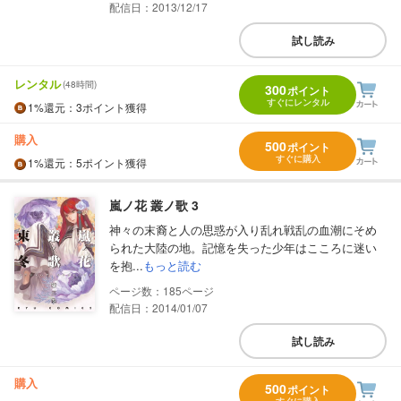
配信日：2013/12/17
試し読み
レンタル
(48時間)
300
ポイント
すぐにレンタル
1%
還元
：3ポイント獲得
購入
500
ポイント
すぐに購入
1%
還元
：5ポイント獲得
嵐ノ花 叢ノ歌 3
神々の末裔と人の思惑が入り乱れ戦乱の血潮にそめ
られた大陸の地。記憶を失った少年はこころに迷い
を抱...
もっと読む
185
配信日：2014/01/07
試し読み
購入
500
ポイント