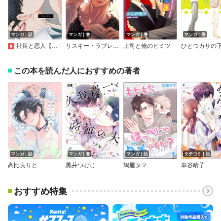
マンガ｜話
マンガ｜巻
マンガ｜巻
マンガ｜巻
社長と恋人【この恋をもう知ってる 番外編】
リスキー・ラブレクチャー【電子限定おまけマンガ付き】
上司と俺のヒミツ
ひとつカサの
この本を読んだ人におすすめの著者
マンガ｜話
マンガ｜巻
マンガ｜話
タテコミ｜話
高比良りと
黒井つむじ
鳩屋タマ
車谷晴子
おすすめ特集