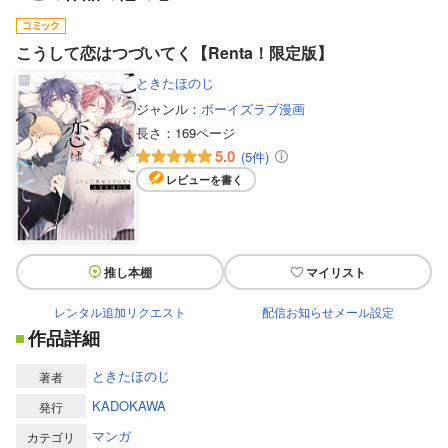
こうして恋はつづいてく【Renta！限定版】
ときたほのじ
ジャンル：
ボーイズラブ漫画
長さ：
169ページ
5.0
(5件)
レビューを書く
推し本棚
マイリスト
レンタル追加リクエスト
配信お知らせメール設定
作品詳細
ときたほのじ
著者
KADOKAWA
発行
マンガ
カテゴリ