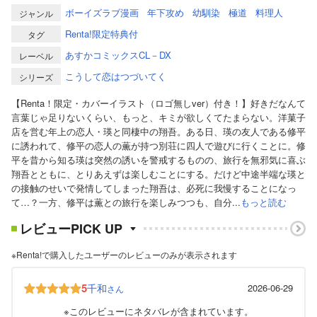
ボーイズラブ漫画
年下攻め
幼馴染
極道
料理人
ジャンル
Renta!限定特典付
タグ
あすかコミックスCL－DX
レーベル
こうして恋はつづいてく
シリーズ
【Renta！限定・カバーイラスト（ロゴ無しver）付き！】好きだなんて
言葉じゃ足りないくらい、もっと、キミが欲しくてたまらない。洋菓子
店を営む年上の恋人・瑛と同棲中の翔吾。ある日、瑛の友人である修平
に誘われて、修平の恋人の薫が持つ別荘に四人で遊びに行くことに。修
平を昔から知る瑛は突然の誘いを警戒するものの、旅行を無邪気に喜ぶ
翔吾とともに、とりあえずは楽しむことにする。だけど中途半端な瑛と
の接触のせいで発情してしまった翔吾は、必死に我慢することになっ
て…？一方、修平は薫との旅行を楽しみつつも、自分...
もっと読む
レビューPICK UP
※Renta!で購入したユーザーのレビューのみが表示されます
5
千和
2026-06-29
さん
※このレビューにネタバレが含まれています。