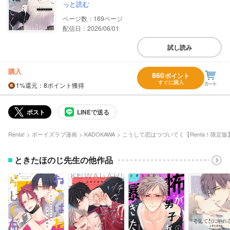
っと読む
169
配信日：2026/06/01
試し読み
購入
860
ポイント
すぐに購入
1%
還元
：8ポイント獲得
ポスト
LINEで送る
Renta!
ボーイズラブ漫画
KADOKAWA
こうして恋はつづいてく【Renta！限定版
ときたほのじ先生の他作品