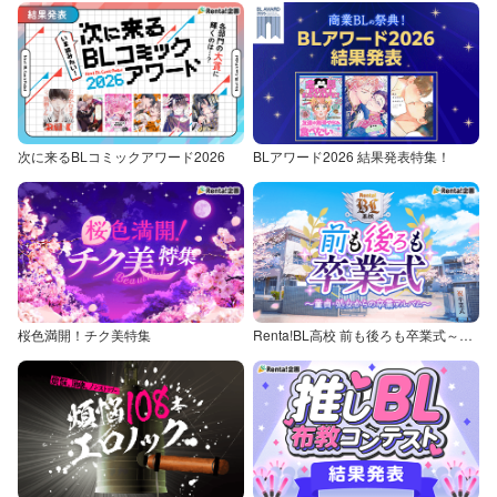
次に来るBLコミックアワード2026
BLアワード2026 結果発表特集！
桜色満開！チク美特集
Renta!BL高校 前も後ろも卒業式～童貞・処女からの卒業アルバム～