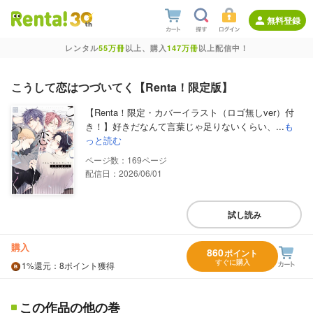
無料登録
レンタル
55万冊
以上、購入
147万冊
以上配信中！
こうして恋はつづいてく【Renta！限定版】
【Renta！限定・カバーイラスト（ロゴ無しver）付
き！】好きだなんて言葉じゃ足りないくらい、...
も
っと読む
169
配信日：2026/06/01
試し読み
購入
860
ポイント
すぐに購入
1%
還元
：8ポイント獲得
この作品の他の巻