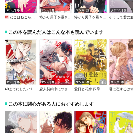
マンガ｜巻
マンガ｜巻
マンガ｜話
タテコミ｜話
ねこはねこらしくあれ【Renta！限定版】
怖がり男子を暴きたい【描き下ろしおまけ付き特装版】
怖がり男子を暴きたい
この本を読んだ人はこんな本も読んでいます
マンガ｜巻
マンガ｜巻
マンガ｜巻
マンガ｜巻
40までにしたい10のこと【電子特別版】
恋人契約中につき
愛日と花嫁 四季折々【電子限定描き下ろし漫画付き】【Renta！限定小冊子付特装版】
この本に関心がある人におすすめします