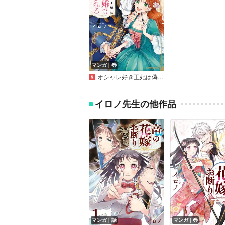
マンガ｜巻
オシャレ好き王妃は偽装結婚で王様に溺愛される
イロノ先生の他作品
マンガ｜話
マンガ｜巻