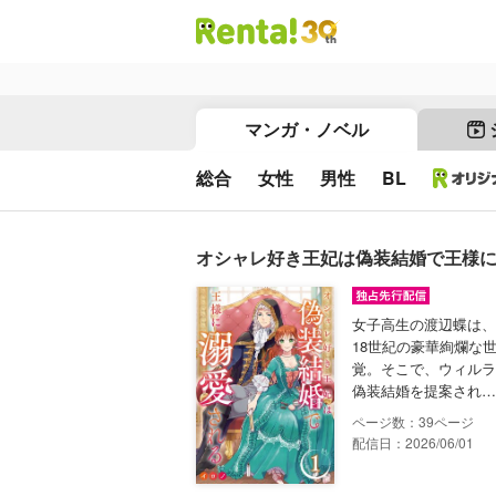
マンガ・ノベル
総合
女性
男性
BL
オシャレ好き王妃は偽装結婚で王様に
女子高生の渡辺蝶は、
18世紀の豪華絢爛な
覚。そこで、ウィルラ
偽装結婚を提案され…
39
配信日：2026/06/01