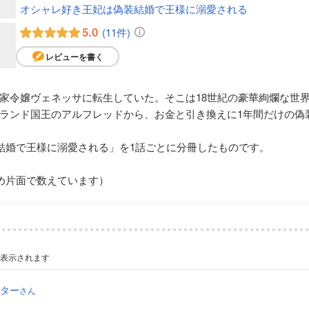
オシャレ好き王妃は偽装結婚で王様に溺愛される
5.0
(11件)
レビューを書く
家令嬢ヴェネッサに転生していた。そこは18世紀の豪華絢爛な世
ランド国王のアルフレッドから、お金と引き換えに1年間だけの偽
結婚で王様に溺愛される」を1話ごとに分冊したものです。
め片面で数えています）
が表示されます
ーター
さん