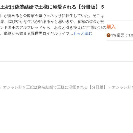
王妃は偽装結婚で王様に溺愛される【分冊版】 5
目が覚めると公爵家令嬢ヴェネッサに転生していた。そこは
世界。煌びやかな生活が始まるかと思いきや、多額の借金が発
購入
ンド国王のアルフレッドから、お金と引き換えに1年間だけの
。偽物から始まる異世界ロイヤルライフ...
もっと読む
1%
還元
：1
オシャレ好き王妃は偽装結婚で王様に溺愛される【分冊版】