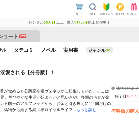
レンタル
55万冊
以上、購入
147万冊
以上配信中！
ショート
NEW
タテコミ
ノベル
実用書
ジャンル
溺愛される【分冊版】 1
通常140ポ
目が覚めると公爵家令嬢ヴェネッサに転生していた。そこは
（終了日:
08/31
世界。煌びやかな生活が始まるかと思いきや、多額の借金が発
ンド国王のアルフレッドから、お金と引き換えに1年間だけの
。偽物から始まる異世界ロイヤルライフ...
もっと読む
有料版の購