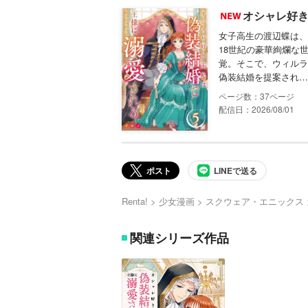
オシャレ好き
女子高生の渡辺蝶は、
18世紀の豪華絢爛な
覚。そこで、ウィルラ
偽装結婚を提案され…
37
配信日：2026/08/01
ポスト
LINEで送る
Renta!
少女漫画
スクウェア・エニックス
関連シリーズ作品