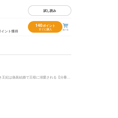
試し読み
140
ポイント
すぐに購入
ポイント獲得
オシャレ好き王妃は偽装結婚で王様に溺愛される【分冊版】 1