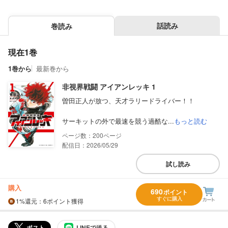
話読み
巻読み
現在1巻
1巻から
最新巻から
非視界戦闘 アイアンレッキ 1
曽田正人が放つ、天才ラリードライバー！！
サーキットの外で最速を競う過酷な...
もっと読む
200
配信日：2026/05/29
試し読み
購入
690
ポイント
すぐに購入
1%
還元
：6ポイント獲得
ポスト
LINEで送る