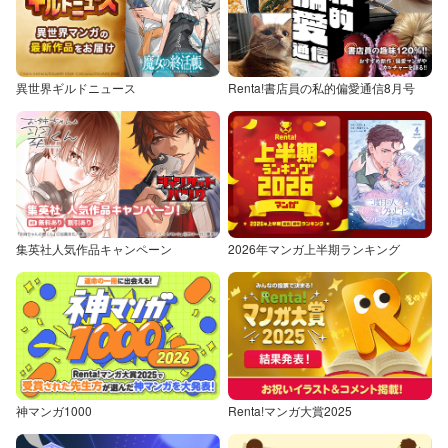
異世界ギルドニュース
Renta!書店員の私的偏愛通信8月号
集英社人気作品キャンペーン
2026年マンガ上半期ランキング
神マンガ1000
Renta!マンガ大賞2025