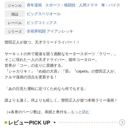
青年漫画
スポーツ・格闘技
人間ドラマ
車・バイク
ジャンル
ビッグスペリオール
雑誌
ビッグコミックス
レーベル
非視界戦闘 アイアンレッキ
シリーズ
曽田正人が放つ、天才ラリードライバー！！
サーキットの外で最速を競う過酷なモータースポーツ「ラリー」。
そこに現れた一人の天才ドライバー、能年コータロー。
世界が「コー」の走りに震撼する。
『シャカリキ！』『め組の大吾』『昴』『capeta』の曽田正人が、
クルマ漫画の頂点を更新する！
「あの日見た運転に近づくためなら何でもする」
誰よりも速く。何よりも眩しく。曽田正人が放つ本格ラリー漫画！
（※各巻のページ数は、表紙と奥付を...
もっと読む
レビューPICK UP