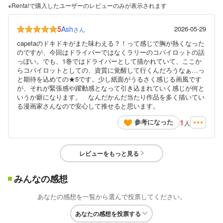
※Renta!で購入したユーザーのレビューのみが表示されます
5
Ash
2026-05-29
さん
capetaのドキドキがまた味わえる？！って感じで胸が熱くなった
のですが、今回はドライバーではなくラリーのコパイロットの話
っぽい。でも、1巻ではドライバーとして描かれていて、ここか
らコパイロットとしての、資質に覚醒して行くんだろうなぁ…っ
と期待を込めての★5です。少し紙面がうるさく感じる画風です
が、それが緊張感や躍動感となって引き込まれていく感じが何と
いうか癖になります。 なんだかんだ当たり作品を多く描いてい
る漫画家さんなので安心して推せると思います。
1
参考になった
人
レビューをもっと見る
みんなの感想
あなたの感想を一覧から選んで投票してください。
あなたの感想を投票する