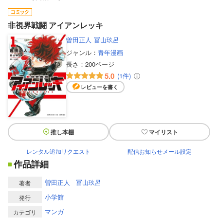
非視界戦闘 アイアンレッキ
曽田正人
冨山玖呂
ジャンル：
青年漫画
長さ：
200ページ
5.0
(1件)
レビューを書く
推し本棚
マイリスト
レンタル追加リクエスト
配信お知らせメール設定
作品詳細
曽田正人
冨山玖呂
著者
小学館
発行
マンガ
カテゴリ