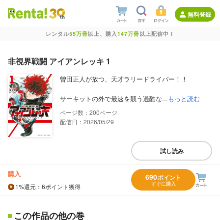
無料登録
レンタル
55万冊
以上、購入
147万冊
以上配信中！
非視界戦闘 アイアンレッキ 1
曽田正人が放つ、天才ラリードライバー！！
サーキットの外で最速を競う過酷な...
もっと読む
200
配信日：2026/05/29
試し読み
購入
690
ポイント
すぐに購入
1%
還元
：6ポイント獲得
この作品の他の巻