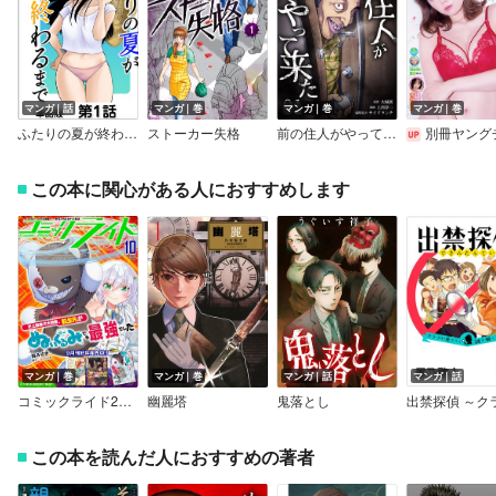
マンガ｜話
マンガ｜巻
マンガ｜巻
マンガ｜巻
ふたりの夏が終わるまで【単話版】
ストーカー失格
前の住人がやって来た【単行本版】
別冊ヤングチャンピ
この本に関心がある人におすすめします
マンガ｜巻
マンガ｜巻
マンガ｜話
マンガ｜話
コミックライド2023年10月号（vol.88）
幽麗塔
鬼落とし
この本を読んだ人におすすめの著者