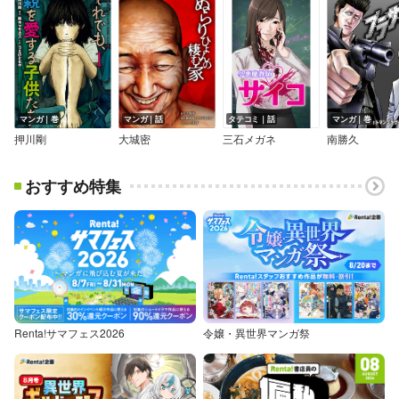
マンガ｜巻
マンガ｜話
タテコミ｜話
マンガ｜巻
押川剛
大城密
三石メガネ
南勝久
おすすめ特集
Renta!サマフェス2026
令嬢・異世界マンガ祭