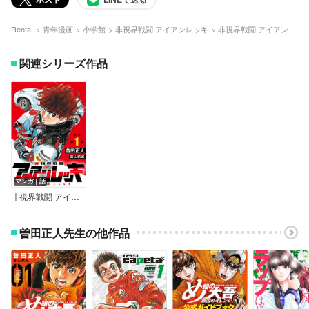
Renta!
青年漫画
小学館
非視界戦闘 アイアンレッキ
非視界戦闘 アイアンレッキ 1
関連シリーズ作品
マンガ｜話
非視界戦闘 アイアンレッキ【単話】
曽田正人先生の他作品