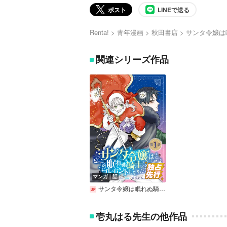
ポスト
LINEで送る
Renta!
青年漫画
秋田書店
サンタ令嬢は
関連シリーズ作品
マンガ｜話
サンタ令嬢は眠れぬ騎士へのプレゼントになりたくない（話売り）
壱丸はる先生の他作品