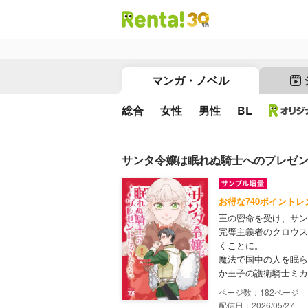
マンガ・ノベル
総合
女性
男性
BL
サンタ令嬢は眠れぬ騎士へのプレゼン
お得な740ポイントレ
王の密命を受け、サン
完璧主義者のクロウス
くことに。
魔法で国中の人を眠ら
か王子の護衛騎士ミカ
182
配信日：2026/05/27