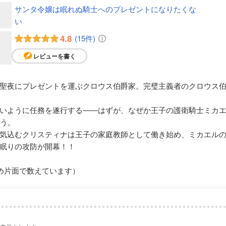
サンタ令嬢は眠れぬ騎士へのプレゼントになりたくな
い
4.8
(15件)
レビューを書く
聖夜にプレゼントを運ぶクロウス伯爵家。完璧主義者のクロウス伯
いように任務を遂行する――はずが、なぜか王子の護衛騎士ミカ
いう。
気込むクリスティナは王子の家庭教師として働き始め、ミカエル
眠りの攻防が開幕！！
め片面で数えています）