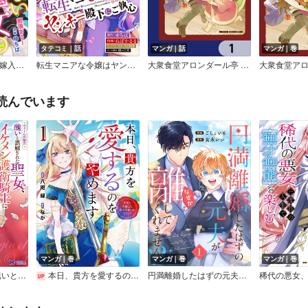
タテコミ｜話
マンガ｜話
マンガ｜巻
できそこない魔女の嫁入り～かつての弟子からこじらせ溺愛されて成り上がります～【分冊版】
転生マニアな令嬢はヤンキー殿下にご執心【タテスク】【フルカラー】
大衆食堂アロンダール亭 ～崖っぷちおじさんシェフ、わがまま王女と【女王の料理人】目指します～【分冊版】
読んでいます
マンガ｜巻
マンガ｜巻
マンガ｜巻
ヴェールの聖女 ～醜いと誤解された聖女、イケメン護衛騎士に溺愛される～（コミック）
本日、貴方を愛するのをやめます 王妃と不倫した貴方が悪いのですよ？
円満離婚したはずの元夫がなぜか離してくれません！？【単行本版】