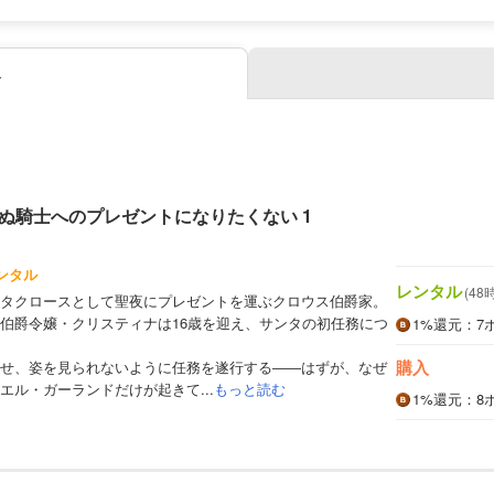
み
ぬ騎士へのプレゼントになりたくない 1
ンタル
レンタル
(48
タクロースとして聖夜にプレゼントを運ぶクロウス伯爵家。
伯爵令嬢・クリスティナは16歳を迎え、サンタの初任務につ
1%
還元
：7
購入
せ、姿を見られないように任務を遂行する――はずが、なぜ
エル・ガーランドだけが起きて...
もっと読む
1%
還元
：8