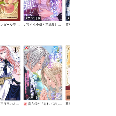
タテコミ｜話
タテコミ｜話
ノベ
大衆食堂アロンダール亭 ～崖っぷちおじさんシェフ、わがまま王女と【女王の料理人】目指します～
ガラクタ令嬢と花嫁殺し公爵に、愛は難しい。【フルカラー】
堕ちた聖騎士さまに贈るスペシャリテ 恋した人はご先祖さまの婚約者でした。【タテスク】【フルカラー】
マンガ｜巻
マンガ｜巻
マン
稀代の悪女、三度目の人生で【無才無能】を楽しむ【限定特典付き】
貴方様が「忘れてほしい」とおっしゃいましたので～婚約破棄された私が、従者から溺愛されるなんて～【合本版】
墓守妻と黄金竜 はめられた花嫁ですが、ご先祖様が助けてくれるようです