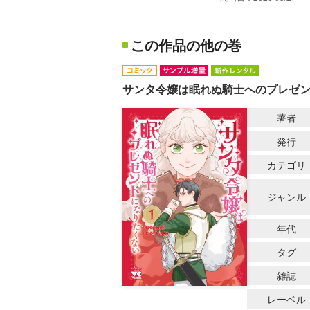
この作品の他の巻
サンタ令嬢は眠れぬ騎士へのプレゼ
著者
発行
カテゴリ
ジャンル
年代
タグ
雑誌
レーベル