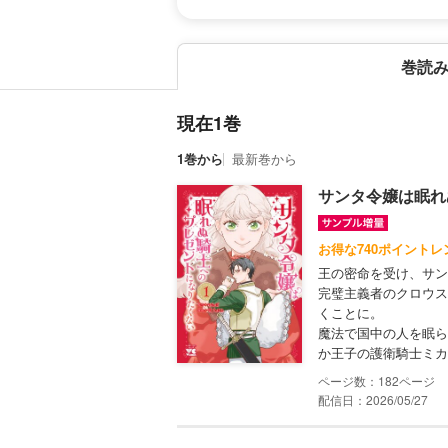
巻読
現在1巻
1巻から
最新巻から
サンタ令嬢は眠れ
お得な740ポイントレ
王の密命を受け、サン
完璧主義者のクロウス
くことに。
魔法で国中の人を眠ら
か王子の護衛騎士ミカ
182
配信日：2026/05/27