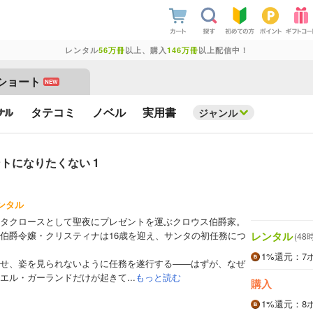
レンタル
56万冊
以上、購入
146万冊
以上配信中！
ショート
NEW
タテコミ
ノベル
実用書
ジャンル
トになりたくない 1
ンタル
タクロースとして聖夜にプレゼントを運ぶクロウス伯爵家。
レンタル
伯爵令嬢・クリスティナは16歳を迎え、サンタの初任務につ
(48
1%
還元
：7
せ、姿を見られないように任務を遂行する――はずが、なぜ
エル・ガーランドだけが起きて...
もっと読む
購入
1%
還元
：8