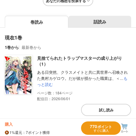
あなたの感想を投票する
話読み
巻読み
現在1巻
1巻から
最新巻から
見捨てられたトラップマスターの成り上がり
（1）
ある日突然、クラスメイトと共に異世界へ召喚され
た奥村カゲロウ。だが彼が授かった職業は、＜...
も
っと読む
184
配信日：2026/06/01
試し読み
購入
770
ポイント
すぐに購入
1%
還元
：7ポイント獲得