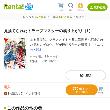
無料登録
レンタル
55万冊
以上、購入
147万冊
以上配信中！
見捨てられたトラップマスターの成り上がり（1）
ある日突然、クラスメイトと共に異世界へ召喚され
た奥村カゲロウ。だが彼が授かった職業は、＜...
も
っと読む
184
配信日：2026/06/01
試し読み
購入
770
ポイント
すぐに購入
1%
還元
：7ポイント獲得
この作品の他の巻