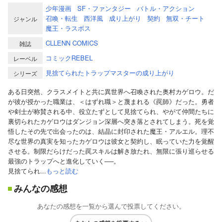
少年漫画
SF・ファンタジー
バトル・アクション
召喚・転生
西洋風
成り上がり
契約
無双・チート
ジャンル
魔王・ラスボス
CLLENN COMICS
雑誌
コミックREBEL
レーベル
見捨てられたトラップマスターの成り上がり
シリーズ
ある日突然、クラスメイトと共に異世界へ召喚された奥村カゲロウ。だ
が彼が授かった職業は、＜はずれ職＞と蔑まれる《罠師》だった。勇者
や剣士が称賛される中、役立たずとして見捨てられ、やがて仲間たちに
裏切られたカゲロウはダンジョン深層へ突き落とされてしまう。死を覚
悟したその先で出会ったのは、結晶に封印された魔王・アルエル。理不
尽な世界の真実を知ったカゲロウは彼女と契約し、眠っていた力を覚醒
させる。制限だらけだった罠スキルは解き放たれ、無限に張り巡らせる
最強のトラップへと進化していく──。
見捨てられ...
もっと読む
みんなの感想
あなたの感想を一覧から選んで投票してください。