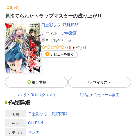
見捨てられたトラップマスターの成り上がり
日之影ソラ
只野野郎
ジャンル：
少年漫画
長さ：
184ページ
0.0
(0件)
レビューを書く
推し本棚
マイリスト
レンタル追加リクエスト
配信お知らせメール設定
作品詳細
日之影ソラ
只野野郎
著者
CLLENN
発行
マンガ
カテゴリ