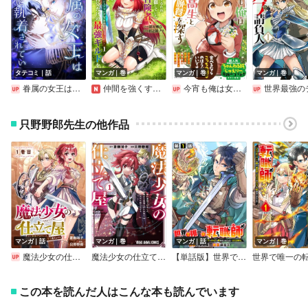
タテコミ｜話
マンガ｜巻
マンガ｜巻
マンガ｜巻
眷属の女王は夜に執着されている【フルカラー】
仲間を強くするため支援に徹していた中年冒険者、追放され自分だけの最強ギルドを作る ～【シェアリング】スキルでステータスは思いのまま！ 恩恵に気づいたってもう遅い！～
今宵も俺は女子高生と雑草（晩餐）を探す（コミック）【電子版特典付】
世界最強のデバフ請負人 ～仲間のデバフを肩代わりしていたら、いつの間にか無敵の肉体が完成していました～【デジタル
只野野郎先生の他作品
マンガ｜話
マンガ｜巻
マンガ｜話
マンガ｜巻
魔法少女の仕立て屋～彼は最強ではないが、彼女を最強にする衣装を仕立てて成り上がる～［ばら売り］
魔法少女の仕立て屋～彼は最強ではないが、彼女を最強にする衣装を仕立てて成り上がる～
【単話版】世界で唯一の転職師～ジョブホッパーな俺は、異世界ですべてのジョブを極めることにした～＠COMIC
この本を読んだ人はこんな本も読んでいます