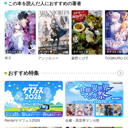
この本を読んだ人におすすめの著者
タテコミ｜話
マンガ｜巻
タテコミ｜話
タテコミ｜話
琴子
アンソロジー
蕨野くげ子
おすすめ特集
Renta!サマフェス2026
令嬢・異世界マンガ祭