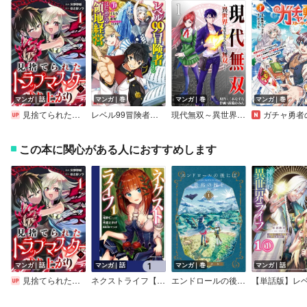
マンガ｜話
マンガ｜巻
マンガ｜巻
マンガ｜巻
見捨てられたトラップマスターの成り上がり【単話版】
レベル99冒険者によるはじめての領地経営（コミック）
現代無双～異世界で魔法を覚えて、現代で無双する～（合本版）
ガチャ勇者のストーリークエスト
この本に関心がある人におすすめします
マンガ｜話
マンガ｜話
マンガ｜巻
マンガ｜話
見捨てられたトラップマスターの成り上がり【単話版】
ネクストライフ【分冊版】
エンドロールの後には最高の旅を【デジタル版限定特典付き】