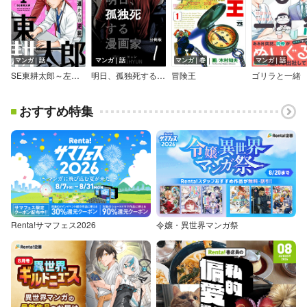
マンガ｜話
マンガ｜話
マンガ｜巻
マンガ｜話
SE東耕太郎～左遷からの逆襲
明日、孤独死する漫画家 分冊版
冒険王
ゴリラと一緒
おすすめ特集
Renta!サマフェス2026
令嬢・異世界マンガ祭