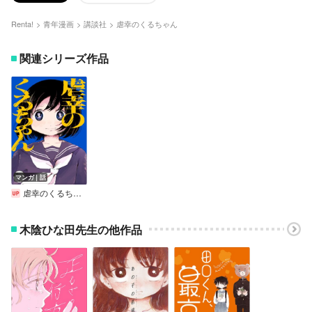
Renta!
青年漫画
講談社
虐幸のくるちゃん
関連シリーズ作品
マンガ｜話
虐幸のくるちゃん 分冊版
木陰ひな田先生の他作品