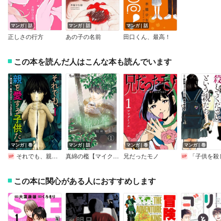
マンガ｜話
マンガ｜話
マンガ｜話
正しさの行方
あの子の名前
田口くん、最高！
この本を読んだ人はこんな本も読んでいます
マンガ｜巻
マンガ｜話
マンガ｜巻
マンガ｜巻
それでも、親を愛する子供たち
真綿の檻【マイクロ】
兄だったモノ
「子供を殺してください」という
この本に関心がある人におすすめします