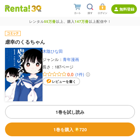
無料登録
レンタル
55万冊
以上、購入
147万冊
以上配信中！
虐幸のくるちゃん
木陰ひな田
ジャンル：
青年漫画
長さ：
187ページ
0.0
(1件)
レビューを書く
1巻を試し読み
1巻を購入
720