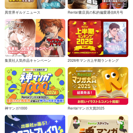
異世界ギルドニュース
Renta!書店員の私的偏愛通信8月号
集英社人気作品キャンペーン
2026年マンガ上半期ランキング
神マンガ1000
Renta!マンガ大賞2025