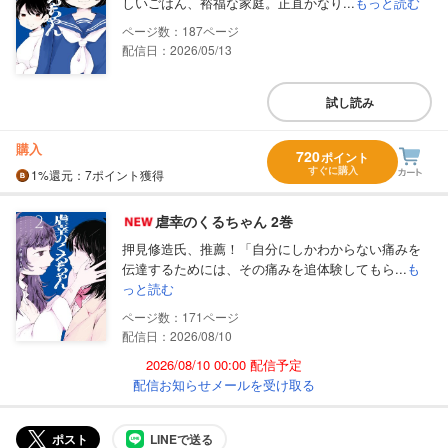
しいごはん、裕福な家庭。正直かなり...
もっと読む
187
配信日：2026/05/13
試し読み
購入
720
ポイント
すぐに購入
1%
還元
：7ポイント獲得
虐幸のくるちゃん 2巻
押見修造氏、推薦！「自分にしかわからない痛みを
伝達するためには、その痛みを追体験してもら...
も
っと読む
171
配信日：2026/08/10
2026/08/10 00:00 配信予定
配信お知らせメールを受け取る
ポスト
LINEで送る