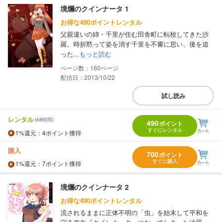
境爛のクインナータ 1
お得な490ポイントレンタル
父親違いの姉・千里が住む田舎町に転校してきた沙
羅。時折黙って姿を消す千里を不審に思い、後を追
った...
もっと読む
160
配信日：2013/10/22
試し読み
レンタル
(48時間)
490
ポイント
すぐにレンタル
1%
還元
：4ポイント獲得
購入
700
ポイント
すぐに購入
1%
還元
：7ポイント獲得
境爛のクインナータ 2
お得な490ポイントレンタル
流されるままに正体不明の「虫」を始末して平和を