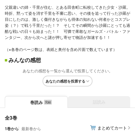
父親違いの姉・千里が住む、とある田舎町に転校してきた少女・沙羅。
時折、黙って姿を消す千里を不審に思い、その後を追って行った沙羅が
目にしたのは、激しく傷付きながらも得体の知れない何者かとコスプレ
姿（？）で戦う千里だった！？ そしてその瞬間から沙羅にとっても過
酷な戦いの日々も始まった！！ 可憐で果敢なガールズ・バトル・ファ
ンタジー、次から次へと謎が押し寄せて物語が加速する！！
（※各巻のページ数は、表紙と奥付を含め片面で数えています）
みんなの感想
あなたの感想を一覧から選んで投票してください。
あなたの感想を投票する
話読み
巻読み
全3巻
まとめてカート
1巻から
最新巻から