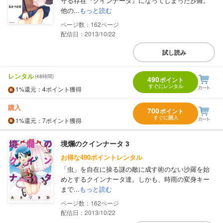
守る存在『クインナータ』になってしまった沙羅。
他の...
もっと読む
162
配信日：2013/10/22
試し読み
レンタル
(48時間)
490
ポイント
すぐにレンタル
1%
還元
：4ポイント獲得
購入
700
ポイント
すぐに購入
1%
還元
：7ポイント獲得
境爛のクインナータ 3
お得な490ポイントレンタル
「虫」を自在に操る謎の敵に成す術のない沙羅を始
めとするクインナータ達。しかも、時雨の変身キー
まで...
もっと読む
162
配信日：2013/10/22