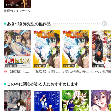
タテコミ｜話
境爛のクインナータ
あきづき弥先生の他作品
マンガ｜話
マンガ｜話
マンガ｜巻
マンガ｜巻
【単話版】じゃない孔明転生記。軍師の師だといわれましても＠COMIC
【単話版】＃壊れた地球の歩き方＠COMIC
＃壊れた地球の歩き方＠COMIC
この本に関心がある人におすすめします