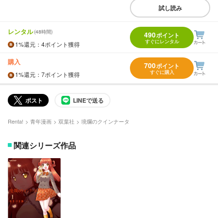
試し読み
レンタル
(48時間)
490
ポイント
すぐにレンタル
1%
還元
：4ポイント獲得
購入
700
ポイント
すぐに購入
1%
還元
：7ポイント獲得
ポスト
LINEで送る
Renta!
青年漫画
双葉社
境爛のクインナータ
関連シリーズ作品