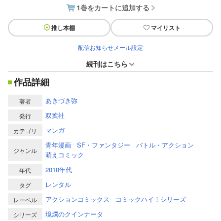
1巻をカートに追加する
推し本棚
マイリスト
配信お知らせメール設定
続刊はこちら
作品詳細
あきづき弥
著者
双葉社
発行
マンガ
カテゴリ
青年漫画
SF・ファンタジー
バトル・アクション
ジャンル
萌えコミック
2010年代
年代
レンタル
タグ
アクションコミックス
コミックハイ！シリーズ
レーベル
境爛のクインナータ
シリーズ