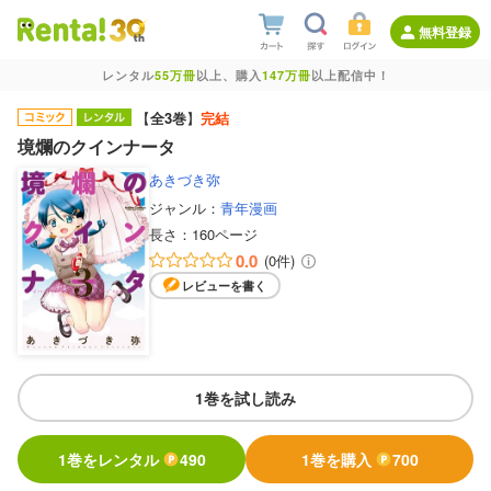
無料登録
レンタル
55万冊
以上、購入
147万冊
以上配信中！
【
全3巻
】
完結
境爛のクインナータ
あきづき弥
ジャンル：
青年漫画
長さ：
160ページ
0.0
(0件)
レビューを書く
1巻を試し読み
1巻をレンタル
490
1巻を購入
700