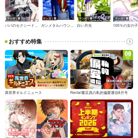
マンガ｜巻
マンガ｜巻
マンガ｜巻
マンガ｜巻
パパのセクシードール
ガンメタルハウンド【プラス】
白い月光
おすすめ特集
異世界ギルドニュース
Renta!書店員の私的偏愛通信8月号