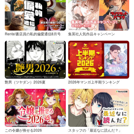
Renta!書店員の私的偏愛通信8月号
集英社人気作品キャンペーン
艶男（ツヤダン）2026夏
2026年マンガ上半期ランキング
この令嬢が推せる2026
スタッフの「最近なに読んだ？」