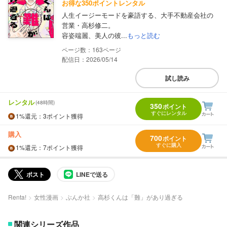
お得な350ポイントレンタル
人生イージーモードを豪語する、大手不動産会社の
営業・高杉修二。
容姿端麗、美人の彼...
もっと読む
163
配信日：2026/05/14
試し読み
レンタル
(48時間)
350
ポイント
すぐにレンタル
1%
還元
：3ポイント獲得
購入
700
ポイント
すぐに購入
1%
還元
：7ポイント獲得
ポスト
LINEで送る
Renta!
女性漫画
ぶんか社
高杉くんは「難」があり過ぎる
関連シリーズ作品