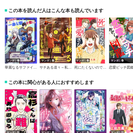
この本を読んだ人はこんな本も読んでいます
マンガ｜巻
マンガ｜巻
マンガ｜巻
マンガ｜巻
華麗なるサファイアは悪役令嬢の汚名を着ない
サチある道々～私をいらない両親へ【電子単行本版】
死にたくないので愛さないでください！！
この本に関心がある人におすすめします
マンガ｜話
マンガ｜巻
マンガ｜巻
マンガ｜話