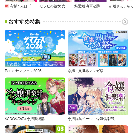
高杉くんは「難」があり過ぎる（分冊版）
セラピの彼女 女性用風俗から始まる関係
溺愛婚 海軍公爵は愛しの薄幸令嬢をなんとしても妻にしたい【合冊版】
おすすめ特集
Renta!サマフェス2026
令嬢・異世界マンガ祭
KADOKAWA×令嬢倶楽部
令嬢特集ページ「令嬢倶楽部」