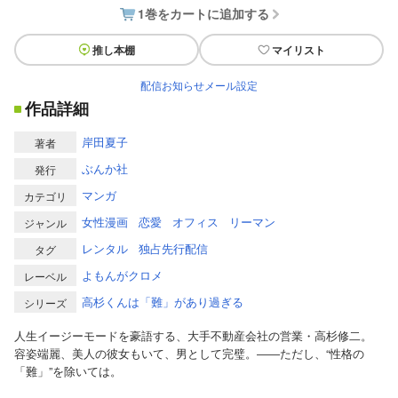
1巻をカートに追加する
推し本棚
マイリスト
配信お知らせメール設定
作品詳細
岸田夏子
著者
ぶんか社
発行
マンガ
カテゴリ
女性漫画
恋愛
オフィス
リーマン
ジャンル
レンタル
独占先行配信
タグ
よもんがクロメ
レーベル
高杉くんは「難」があり過ぎる
シリーズ
人生イージーモードを豪語する、大手不動産会社の営業・高杉修二。
容姿端麗、美人の彼女もいて、男として完璧。――ただし、“性格の
「難」”を除いては。