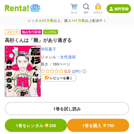
無料登録
レンタル
55万冊
以上、購入
147万冊
以上配信中！
高杉くんは「難」があり過ぎる
岸田夏子
ジャンル：
女性漫画
長さ：
163ページ
0.0
(2件)
レビューを書く
1巻を試し読み
1巻をレンタル
350
1巻を購入
700