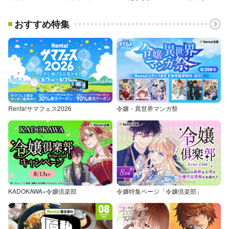
おすすめ特集
Renta!サマフェス2026
令嬢・異世界マンガ祭
KADOKAWA×令嬢倶楽部
令嬢特集ページ「令嬢倶楽部」