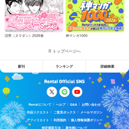
沼男（ヌマダン）2026春
神マンガ1000
トップページへ
新刊
ランキング
詳細検索
Renta!について
ヘルプ
Q&A
お問い合わせ
作品リクエスト
ご意見ボックス
メールマガジン
アフィリエイト
利用規約
個人情報保護ポリシー
特定商取引法
著作権について