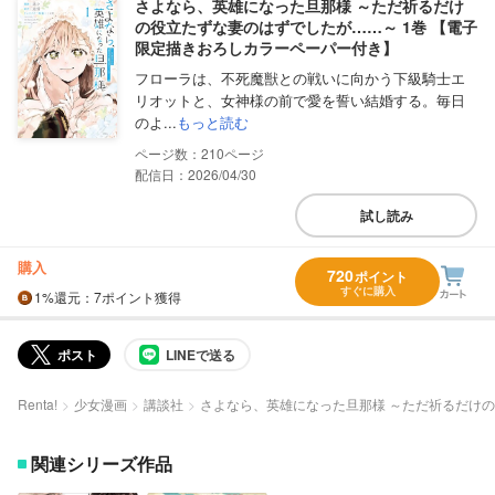
さよなら、英雄になった旦那様 ～ただ祈るだけ
の役立たずな妻のはずでしたが……～ 1巻 【電子
限定描きおろしカラーペーパー付き】
フローラは、不死魔獣との戦いに向かう下級騎士エ
リオットと、女神様の前で愛を誓い結婚する。毎日
のよ...
もっと読む
210
配信日：2026/04/30
試し読み
購入
720
ポイント
すぐに購入
1%
還元
：7ポイント獲得
ポスト
LINEで送る
Renta!
少女漫画
講談社
さよなら、英雄になった旦那様 ～ただ祈るだけ
関連シリーズ作品