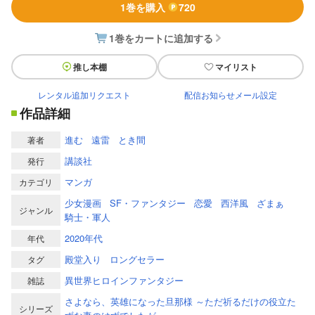
1巻を購入
720
1巻をカートに追加する
推し本棚
マイリスト
レンタル追加リクエスト
配信お知らせメール設定
作品詳細
進む
遠雷
とき間
著者
講談社
発行
マンガ
カテゴリ
少女漫画
SF・ファンタジー
恋愛
西洋風
ざまぁ
ジャンル
騎士・軍人
2020年代
年代
殿堂入り
ロングセラー
タグ
異世界ヒロインファンタジー
雑誌
さよなら、英雄になった旦那様 ～ただ祈るだけの役立た
シリーズ