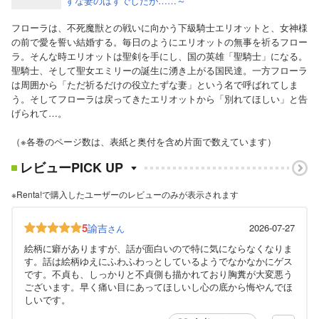
ずな妻のはずでしたが……～
フローラは、不死魔獣との戦いに向かう下級騎士エリオットと、女神様
の前で愛を誓い結婚する。毎日のようにエリオットの無事を祈るフロー
ラ。そんな時エリオットは聖剣を手にし、国の英雄「聖騎士」になる。
聖騎士、そして聖女エミリーの誕生に湧き上がる国民達。一方フローラ
は周囲から「ただ祈るだけの役立たずな妻」という名で呼ばれてしま
う。そしてフローラは戻ってきたエリオットから「別れてほしい」と告
げられて…。
（※各巻のページ数は、表紙と奥付を含め片面で数えています）
レビューPICK UP
※Renta!で購入したユーザーのレビューのみが表示されます
5
諭吉
2026-07-27
さん
絵柄に癖がありますが、話が面白いので特に気にならなくなりま
す。話は絵柄ゆえにふわふわっとしているようでなかなかにゲス
です。不貞も、しっかりと不貞側も描かれており胸糞が大変悪う
ございます。早く痛い目にあってほしいし心の底から悔やんでほ
しいです。