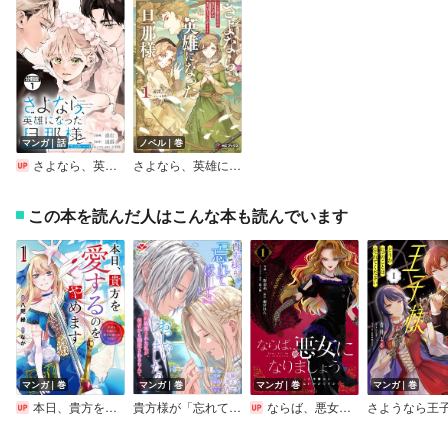
マンガ｜話
ノベル｜巻
さよなら、英雄になった旦那様 ～ただ祈るだけの役立たずな妻のはずでしたが……～ 分冊版
さよなら、英雄になった旦那様 ～ただ祈るだけの役立たずな妻のはずでしたが……～
この本を読んだ人はこんな本も読んでいます
マンガ｜巻
マンガ｜巻
マンガ｜巻
マンガ｜巻
本日、貴方を愛するのをやめます 王妃と不倫した貴方が悪いのですよ？
貴方様が「忘れてほしい」とおっしゃいましたので～婚約破棄された私が、従者から溺愛されるなんて～【合本版】
ならば、悪女になりましょう～亡き者にした令嬢からやり返される気分はいかがですか？～