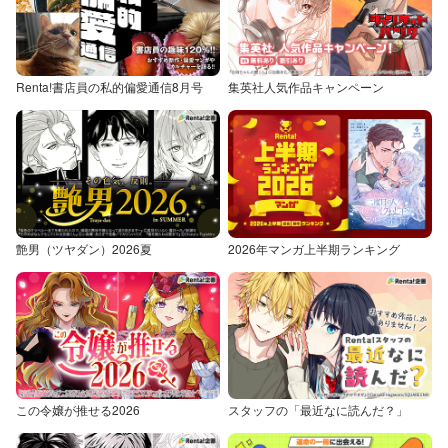
Renta!書店員の私的偏愛通信8月号
集英社人気作品キャンペーン
艶男（ツヤダン）2026夏
2026年マンガ上半期ランキング
この令嬢が推せる2026
スタッフの「最近なに読んだ？」