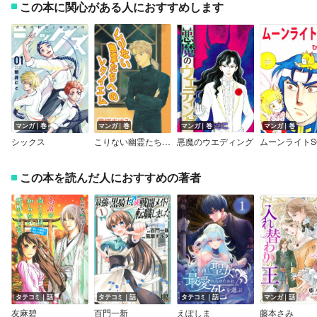
この本に関心がある人におすすめします
マンガ｜巻
マンガ｜巻
マンガ｜巻
マンガ｜巻
シックス
こりない幽霊たちへのレクイエム
悪魔のウエディング
ムーンライトS
この本を読んだ人におすすめの著者
タテコミ｜話
タテコミ｜話
タテコミ｜話
マンガ｜話
友麻碧
百門一新
えぽしま
藤本さみ