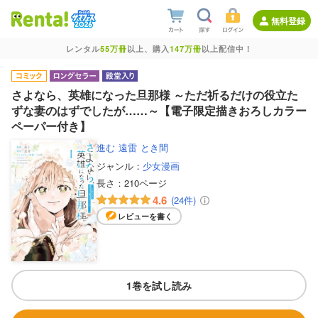
無料登録
レンタル
55万冊
以上、購入
147万冊
以上配信中！
さよなら、英雄になった旦那様 ～ただ祈るだけの役立た
ずな妻のはずでしたが……～【電子限定描きおろしカラー
ペーパー付き】
進む
遠雷
とき間
ジャンル：
少女漫画
長さ：
210ページ
4.6
(24件)
レビューを書く
1巻を試し読み