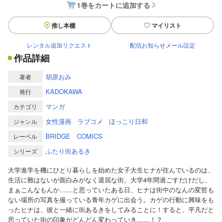
1巻をカートに追加する
推し本棚
マイリスト
レンタル追加リクエスト
配信お知らせメール設定
作品詳細
胡原おみ
著者
KADOKAWA
発行
マンガ
カテゴリ
女性漫画
ラブコメ
ほっこり日和
ジャンル
BRIDGE COMICS
レーベル
ふたり街あるき
シリーズ
大学進学を機にひとり暮らしを始めた女子大生ヒナが住んでいるのは、
生活に難はないが面白みがなく退屈な街。大学4年間過ごすだけだし、
まぁこんなもんか……と思っていたある日、ヒナは街中のなんの変哲も
ない場所の写真を撮っている青年カゲに出会う。カゲの行動に興味をも
ったヒナは、彼と一緒に街あるきをしてみることに！すると、平凡だと
思っていた街の印象がどんどん変わっていき……！？