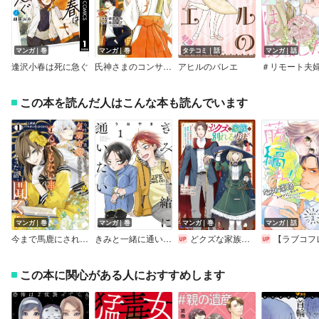
マンガ｜巻
マンガ｜巻
タテコミ｜話
マンガ｜話
逢沢小春は死に急ぐ
氏神さまのコンサルタント
アヒルのバレエ
この本を読んだ人はこんな本も読んでいます
マンガ｜巻
マンガ｜巻
マンガ｜巻
マンガ｜話
今まで馬鹿にされていた気弱令嬢に転生したら、とんでもない事になった話、聞く？
きみと一緒に通いたい
どクズな家族と別れる方法 天才の姉は実はダメ女。無能と言われた妹は救国の魔導士だった（コミック）
【ラブコフレ】教えてください、藤縞
この本に関心がある人におすすめします