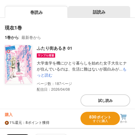
話読み
巻読み
現在1巻
1巻から
最新巻から
ふたり街あるき 01
大学進学を機にひとり暮らしを始めた女子大生ヒナ
が住んでいるのは、生活に難はないが面白みが...
も
っと読む
187
配信日：2026/04/08
試し読み
購入
830
ポイント
すぐに購入
1%
還元
：8ポイント獲得