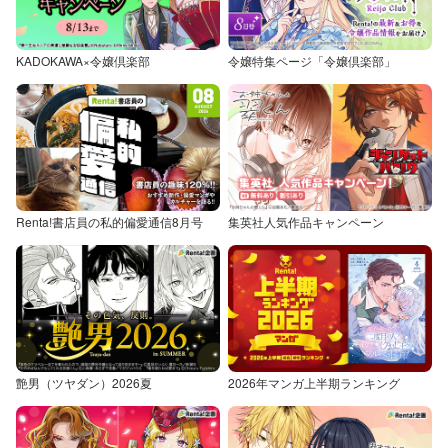
KADOKAWA×令嬢倶楽部
令嬢特集ページ「令嬢倶楽部」
Renta!書店員の私的偏愛通信8月号
集英社人気作品キャンペーン
艶男（ツヤダン）2026夏
2026年マンガ上半期ランキング