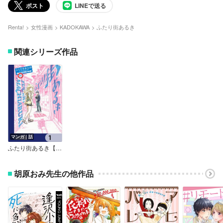
ポスト
LINEで送る
Renta!
女性漫画
KADOKAWA
ふたり街あるき
関連シリーズ作品
マンガ｜話
ふたり街あるき【分冊版】
胡原おみ先生の他作品