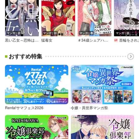
マンガ｜話
マンガ｜話
マンガ｜巻
マンガ｜話
黒い乙女～恐怖は2度襲ってくる～
猛毒女
＃34歳シェアハウスのオーナー始めます【描き下ろしおまけ付き特装版】
首輪をされました。 彼の奴隷だった
おすすめ特集
Renta!サマフェス2026
令嬢・異世界マンガ祭