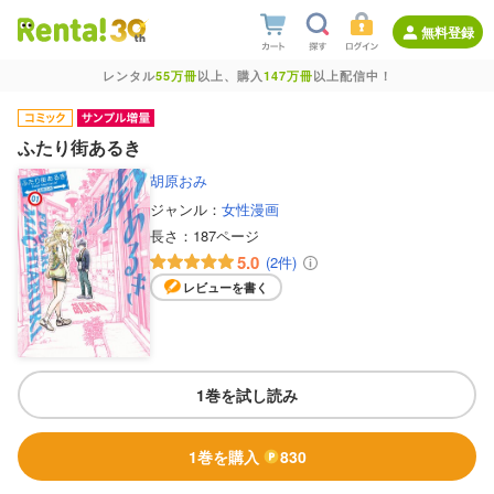
無料登録
レンタル
55万冊
以上、購入
147万冊
以上配信中！
ふたり街あるき
胡原おみ
ジャンル：
女性漫画
長さ：
187ページ
5.0
(2件)
レビューを書く
1巻を試し読み
1巻を購入
830