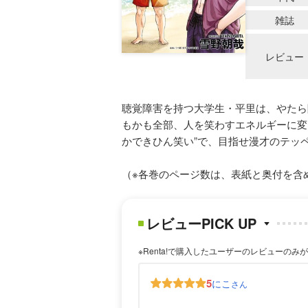
雑誌
レビュー
聴覚障害を持つ大学生・平里は、やたら
もかも全部、人を笑わすエネルギーに変
かできひん笑い”で、目指せ漫才のテッ
（※各巻のページ数は、表紙と奥付を含
レビューPICK UP
※Renta!で購入したユーザーのレビューのみ
5
にこ
さん