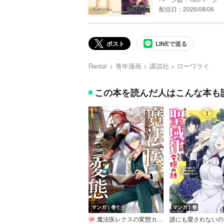
配信日：2026/08/06
ポスト
LINEで送る
Renta!
青年漫画
講談社
ローワライ
この本を読んだ人はこんな本も
マンガ｜巻
マンガ｜巻
魔法医レクスの変態カルテ