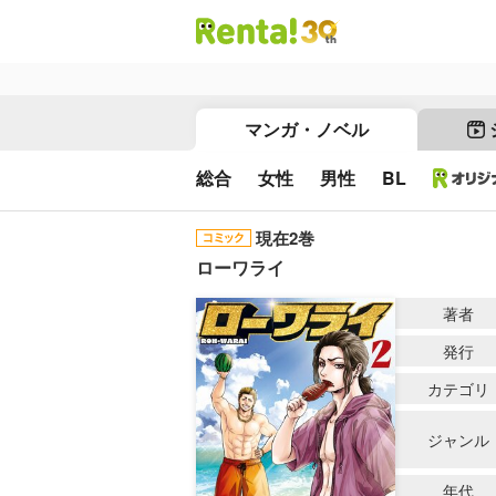
マンガ・ノベル
総合
女性
男性
BL
現在2巻
ローワライ
著者
発行
カテゴリ
ジャンル
年代