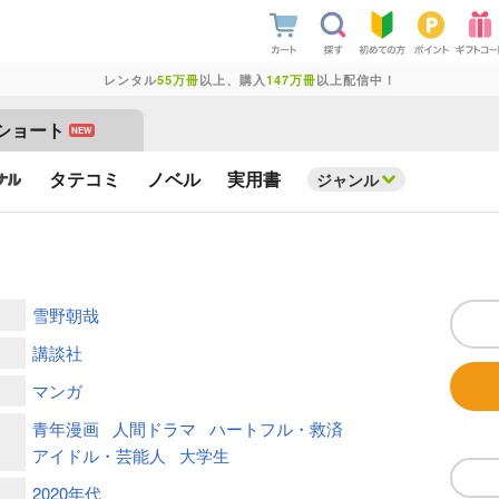
レンタル
55万冊
以上、購入
147万冊
以上配信中！
ショート
NEW
タテコミ
ノベル
実用書
ジャンル
雪野朝哉
講談社
マンガ
青年漫画
人間ドラマ
ハートフル・救済
アイドル・芸能人
大学生
2020年代