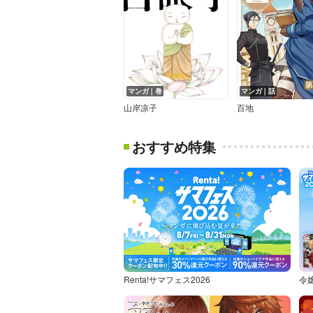
マンガ｜巻
マンガ｜話
山岸凉子
百地
おすすめ特集
Renta!サマフェス2026
令