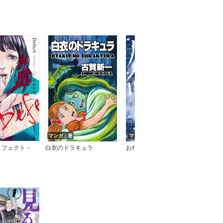
マンガ｜巻
マンガ｜巻
マン
－ディフェクト－
白衣のドラキュラ
お代はあなたの寿命です
監察医