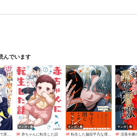
読んでいます
マンガ｜巻
マンガ｜巻
マンガ｜巻
誰にも愛されないので床を磨いていたらそこが聖域化した令嬢の話（コミック）
赤ちゃんに転生した話
転生した脇役平凡な僕は、美形第二王子をヤンデレにしてしまった
没落令嬢