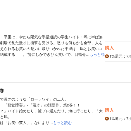
・平里は、やたら陽気な手話通訳の学生バイト・嶋に半ば無
劇場で見た漫才に衝撃を受ける。怒りも何もかも全部、人を
購入
えられるお笑いの魅力に取りつかれた平里は、嶋とお笑いコ
成する――。“聾にしかできひん笑い”で、目指せ...
もっと読
1%
還元
：7
2巻
で漫才のような「ローラワイ」の二人。
 「聴覚障害」×「漫才」の話題作、第2巻！！
購入
？」バイト始めたり、誕プレ選んだり、海に行ったり、「大
と嶋。
1%
還元
：7
は「お笑い芸人」。なにより...
もっと読む