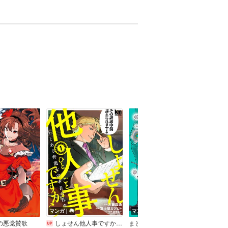
マンガ｜巻
マンガ｜巻
マン
の悪党賛歌
しょせん他人事ですから ～とある弁護士の本音の仕事～
まどいのいきもの ‐銀河生物観察記‐
軍人