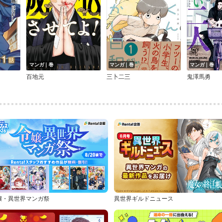
マンガ｜巻
マンガ｜巻
マンガ｜巻
百地元
三卜二三
鬼澤馬勇
嬢・異世界マンガ祭
異世界ギルドニュース