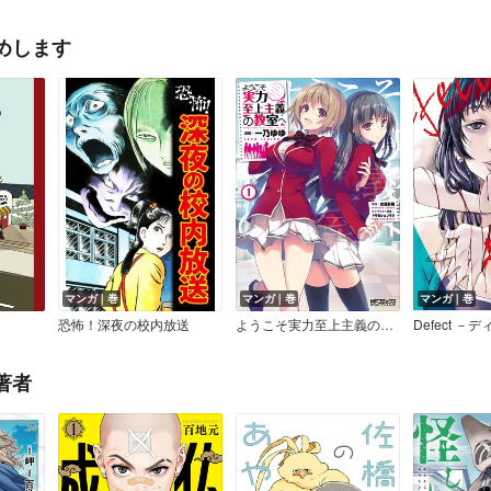
めします
マンガ｜巻
マンガ｜巻
マンガ｜巻
恐怖！深夜の校内放送
ようこそ実力至上主義の教室へ
Defect 
著者