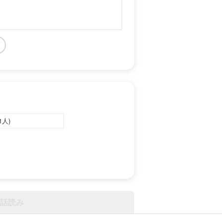
1人)
話読み