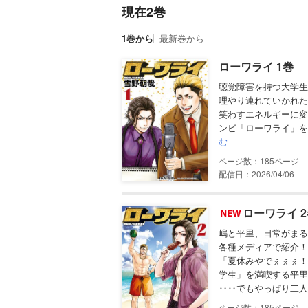
現在2巻
1巻から
最新巻から
ローワライ 1巻
聴覚障害を持つ大学生
理やり連れていかれた
笑わすエネルギーに変
ンビ「ローワライ」を結
む
185
配信日：2026/04/06
ローワライ 
嶋と平里、日常がまる
各種メディアで紹介！
「夏休みやでぇぇぇ！
学生」を満喫する平里
‥‥でもやっぱり二人
185