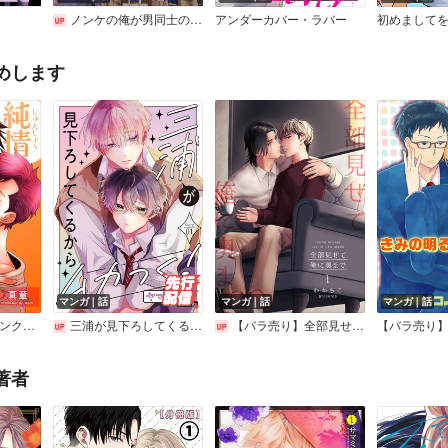
ノンケの俺が男同士の恋愛リアリティーショーに放り込まれました。
アンダーカバー・ラバー
初めまして
めします
マンガ｜話
マンガ｜話
マンガ｜話
【バラ売り】純情ピンクリビドー
三浦が見下ろしてくるからムカつく！［ばら売り］
【バラ売り】全部見せて俺に奥まで【短編】
著者