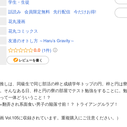
学生・生徒
話読み
会員限定無料
先行配信
今だけお得!
花丸漫画
花丸コミックス
友達のオトし方 ～Haru’s Gravity～
0.0
(1件)
レビューを書く
推しは、同級生で同じ部活の梓と成績学年トップの円。梓と円は
。そんなある日、梓と円の寮の部屋でテスト勉強をすることに。
って一体どういうこと！？
×翻弄され系面食い男子の陥落寸前！？ トライアングルラブ！
 Vol.105に収録されています。重複購入にご注意ください。）