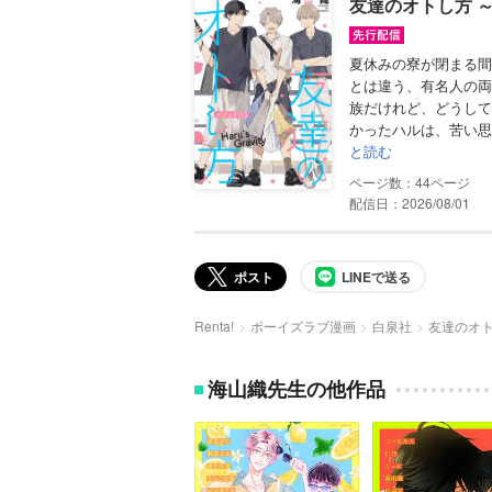
友達のオトし方 ～H
夏休みの寮が閉まる間
とは違う、有名人の両
族だけれど、どうして
かったハルは、苦い思
と読む
44
配信日：2026/08/01
ポスト
LINEで送る
Renta!
ボーイズラブ漫画
白泉社
友達のオトし
海山織先生の他作品