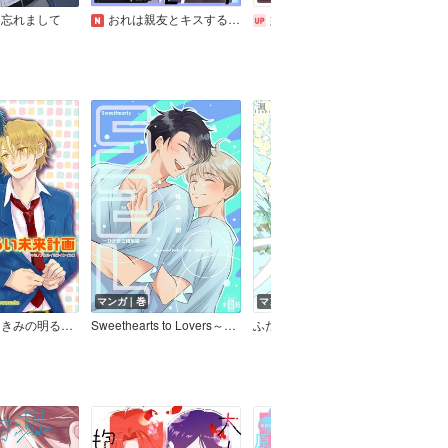
を忘れまして
おれは親友とキスする運命らしい
姉貴の彼氏［1話売り］
マンガ｜巻
マンガ｜巻
マン
【バラ売り】きみの明るい未来計画
Sweethearts to Lovers～ひかまさ総集編～
ふたりのスピカ