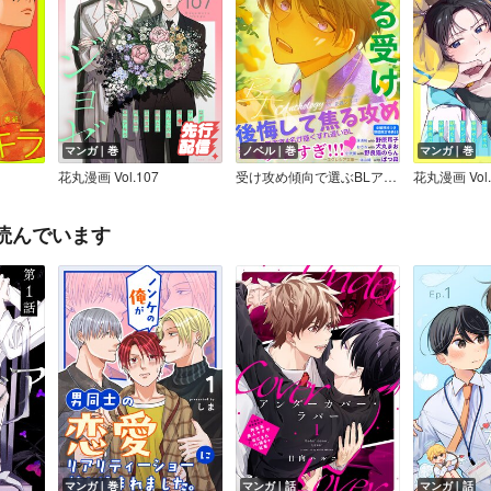
マンガ｜巻
ノベル｜巻
マンガ｜巻
花丸漫画 Vol.107
受け攻め傾向で選ぶBLアンソロジー（6）逃げる受け【全編挿絵＋特典付】
花丸漫画 Vol.
読んでいます
マンガ｜巻
マンガ｜話
マンガ｜話