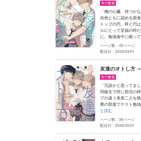
「俺の心臓、持つかな
自他ともに認める面食
トップの円。梓と円は
ルにとって至福の時だ
に。勉強途中に眠ってし
40
配信日：2026/04/01
友達のオトし方 ～H
「冗談かと思ってまし
同級生で同じ部活の梓
プの違う美形二人を眺
寮の部屋でテスト勉強
と読む
36
配信日：2026/05/01