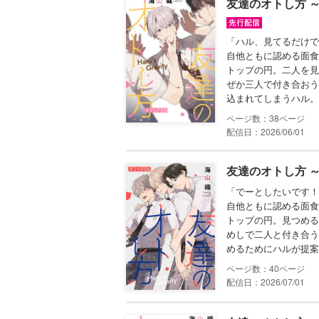
友達のオトし方 ～H
「ハル、見てるだけで
自他ともに認める面食
トップの円。二人を見
ぜか三人で付き合おう
込まれてしまうハル。夏
38
配信日：2026/06/01
友達のオトし方 ～H
「でーとしたいです！
自他ともに認める面食
トップの円。見つめる
めしで二人と付き合う
めるためにハルが提案し
40
配信日：2026/07/01