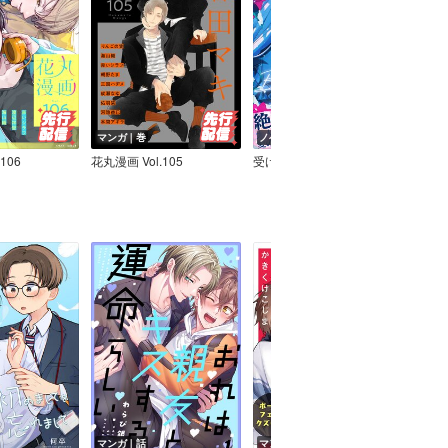
マンガ｜巻
ノベル｜巻
ノベ
106
花丸漫画 Vol.105
受け攻め傾向で選ぶBLアンソロジー（5）執着攻め
マンガ｜話
マンガ｜話
マン