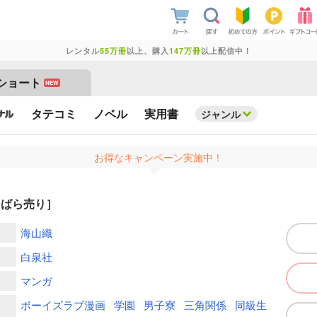
レンタル
55万冊
以上、購入
147万冊
以上配信中！
ショート
NEW
タテコミ
ノベル
実用書
ジャンル
お得なキャンペーン実施中！
～［ばら売り］
海山織
白泉社
マンガ
ボーイズラブ漫画
学園
男子寮
三角関係
同級生