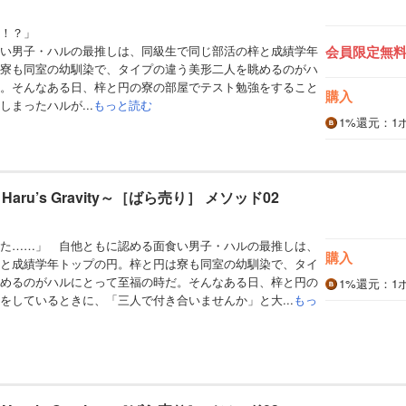
！？」
い男子・ハルの最推しは、同級生で同じ部活の梓と成績学年
会員限定無
寮も同室の幼馴染で、タイプの違う美形二人を眺めるのがハ
。そんなある日、梓と円の寮の部屋でテスト勉強をすること
購入
まったハルが...
もっと読む
1%
還元
：1
aru’s Gravity～［ばら売り］ メソッド02
た……」 自他ともに認める面食い男子・ハルの最推しは、
購入
と成績学年トップの円。梓と円は寮も同室の幼馴染で、タイ
めるのがハルにとって至福の時だ。そんなある日、梓と円の
1%
還元
：1
をしているときに、「三人で付き合いませんか」と大...
もっ