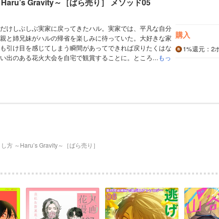
aru’s Gravity～［ばら売り］ メソッド05
だけしぶしぶ実家に戻ってきたハル。実家では、平凡な自分
購入
親と姉兄妹がハルの帰省を楽しみに待っていた。大好きな家
も引け目を感じてしまう瞬間があってできれば戻りたくはな
1%
還元
：2
い出のある花火大会を自宅で観賞することに。ところ...
もっ
方 ～Haru’s Gravity～［ばら売り］