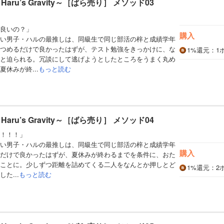
aru’s Gravity～［ばら売り］ メソッド03
良いの？」
購入
い男子・ハルの最推しは、同級生で同じ部活の梓と成績学年
つめるだけで良かったはずが、テスト勉強をきっかけに、な
1%
還元
：1
と迫られる。冗談にして逃げようとしたところをうまく丸め
休みが終...
もっと読む
aru’s Gravity～［ばら売り］ メソッド04
！！！」
い男子・ハルの最推しは、同級生で同じ部活の梓と成績学年
購入
だけで良かったはずが、夏休みが終わるまでを条件に、おた
ことに。少しずつ距離を詰めてくる二人をなんとか押しとど
1%
還元
：2
た...
もっと読む