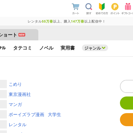
レンタル
55万冊
以上、購入
147万冊
以上配信中！
ショート
NEW
タテコミ
ノベル
実用書
ジャンル
こめり
東京漫画社
マンガ
ボーイズラブ漫画
大学生
レンタル