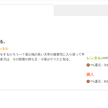
み
る。
ンタル
をするだろう―？居心地の良い大学の後輩宅に入り浸って半
レンタル
(48
多川は、その部屋の持ち主・小泉がゲイだと知る。
1%
還元
：3
購入
1%
還元
：6