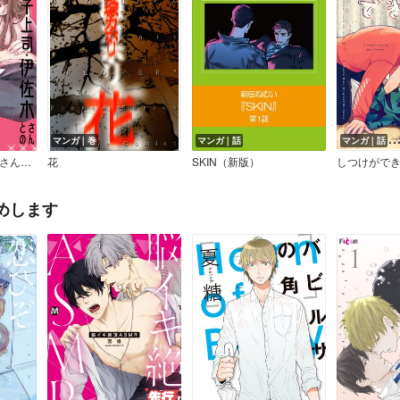
マンガ｜巻
マンガ｜話
マンガ｜話
腐男子上司・伊佐木さんとの腐思議な恋
花
SKIN（新版）
しつけがで
めします