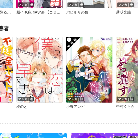
マンガ｜巻
マンガ｜巻
マンガ｜巻
恋ひぞ暮らしし雨の降る日を
脳イキ絶頂ASMR【コミックス版】
バビルサの角
薄明光線
著者
マンガ｜巻
マンガ｜話
マンガ｜話
榎のと
小野アンビ
中村くらら