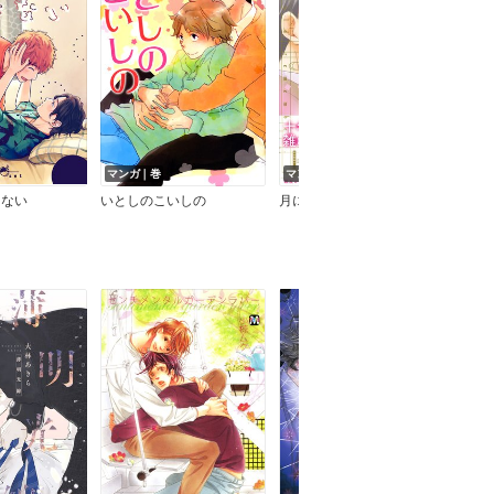
マンガ｜巻
マンガ｜巻
マン
きない
いとしのこいしの
月にむら雲、花にあらし【ペーパー付】【電子限定ペーパー付】
それ