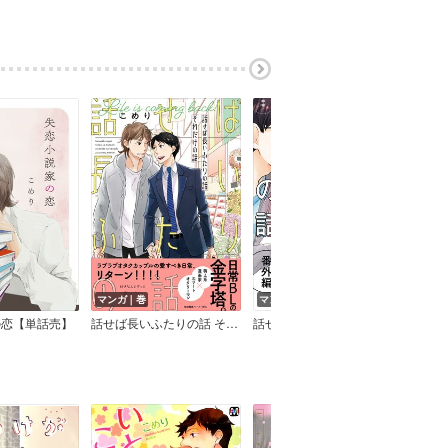
マンガ｜巻
マンガ｜話
マン
の恋【単話売】
話せば長いふたりの話 それだけの話【ペーパー付】【電子限定ペーパー付】
話せば長いふたりの話 番外編