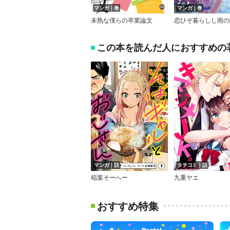
マンガ｜巻
マンガ｜巻
未熟な僕らの卒業論文
この本を読んだ人におすすめの
マンガ｜話
タテコミ｜話
稲葉そーへー
九重ヤエ
おすすめ特集