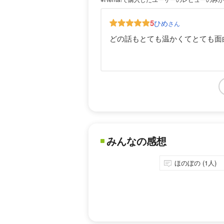
5
ひめ
さん
どの話もとても温かくてとても面
みんなの感想
ほのぼの (1人)