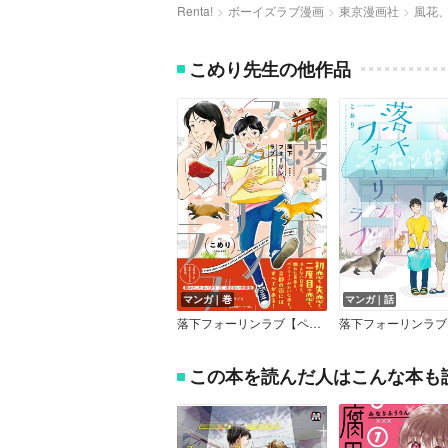
Renta!
ボーイズラブ漫画
東京漫画社
風花
こめり先生の他作品
マンガ｜巻
マンガ｜話
落下フォーリンラブ【ペーパー付】【電子限定ペーパー付】
この本を読んだ人はこんな本も