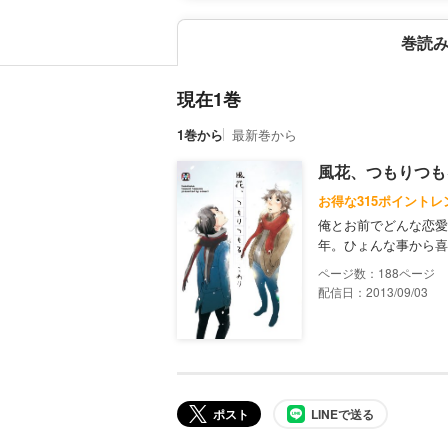
巻読
現在1巻
1巻から
最新巻から
風花、つもりつも
お得な315ポイントレ
俺とお前でどんな恋愛
年。ひょんな事から喜
188
配信日：2013/09/03
ポスト
LINEで送る