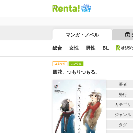
マンガ・ノベル
総合
女性
男性
BL
風花、つもりつもる。
著者
発行
カテゴリ
ジャンル
タグ