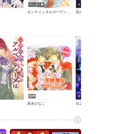
マンガ｜巻
マンガ｜巻
マン
センチメンタルガーデンラバー
花火はもう上がってる
音声
タテコミ｜話
タテ
高永ひなこ
日之影ソラ
百門