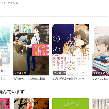
、つもりつもる。
ノベル｜巻
マンガ｜巻
マンガ｜話
落下フォーリンラブ【単話売】
高円寺かふぇ純情の事情
失恋小説家の恋【ペーパー付】【電子限定ペーパー付】
失恋小説家
読んでいます