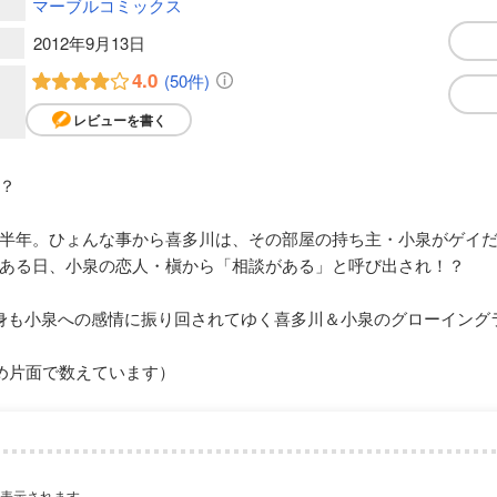
マーブルコミックス
2012年9月13日
4.0
(50件)
レビューを書く
？
半年。ひょんな事から喜多川は、その部屋の持ち主・小泉がゲイ
ある日、小泉の恋人・槇から「相談がある」と呼び出され！？
身も小泉への感情に振り回されてゆく喜多川＆小泉のグローイング
め片面で数えています）
が表示されます