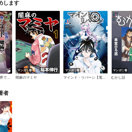
めします
マンガ｜巻
マンガ｜巻
マンガ｜巻
ゴブリンだらけの世界で、俺だけ【チート付与魔術】で自由に生きていく【単行本版】
闇麻のマミヤ
マインド・リバーシ【電子限定特典ペーパー付き】
むかし話
著者