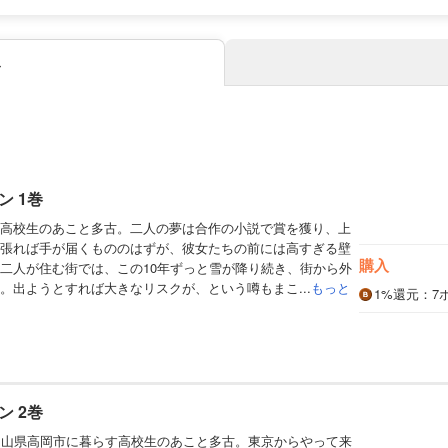
み
 1巻
高校生のあこと多古。二人の夢は合作の小説で賞を獲り、上
張れば手が届くもののはずが、彼女たちの前には高すぎる壁
購入
二人が住む街では、この10年ずっと雪が降り続き、街から外
。出ようとすれば大きなリスクが、という噂もまこ...
もっと
1%
還元
：7
 2巻
富山県高岡市に暮らす高校生のあこと多古。東京からやって来