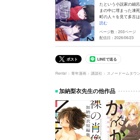
たという小説家の細呂
まの中に埋まった凍死
町の人々を見て多古は
読む
203
配信日：2026/06/23
ポスト
LINEで送る
Renta!
青年漫画
講談社
スノードームタウ
加納梨衣先生の他作品