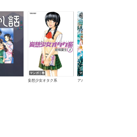
マンガ｜巻
マンガ｜巻
マン
妄想少女オタク系
アルボスアニマ