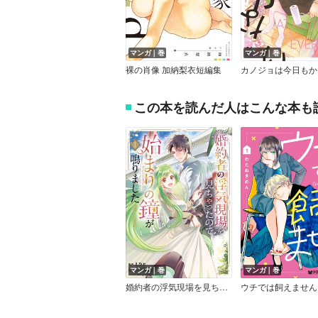
マンガ｜巻
マンガ｜巻
裸の肖像 加納梨衣短編集
この本を読んだ人はこんな本も
マンガ｜巻
マンガ｜巻
婚約者の浮気現場を見ちゃったので始まりの鐘が鳴りました THE COMIC【Renta！限定特典付き】