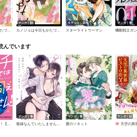
マンガ｜話
タテコミ｜話
マンガ｜巻
カノジョは今日もかたづかない【電子限定特典付】
カノジョは今日もかたづかない【単話】
スターライトウーマン
読んでいます
マンガ｜巻
マンガ｜巻
マンガ｜話
ウチでは飼えません！【電子限定かきおろし付】
復縁なんていたしません！【コミックス版】【電子限定漫画付きRenta！特別版】
愛のソネット
天空の異世界ビストロ店 ～看板