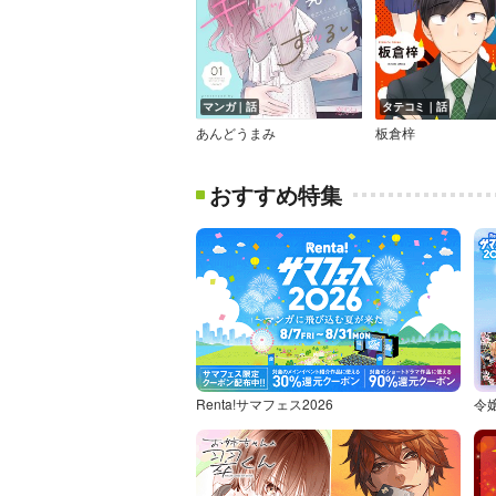
マンガ｜話
タテコミ｜話
あんどうまみ
板倉梓
おすすめ特集
Renta!サマフェス2026
令