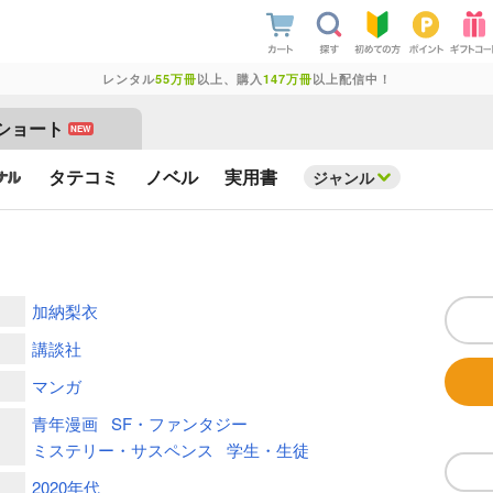
レンタル
55万冊
以上、購入
147万冊
以上配信中！
ショート
NEW
タテコミ
ノベル
実用書
ジャンル
加納梨衣
講談社
マンガ
青年漫画
SF・ファンタジー
ミステリー・サスペンス
学生・生徒
2020年代