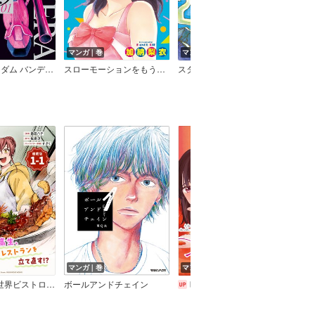
マンガ｜巻
マンガ｜巻
機動戦士ガンダム バンディエラ
スローモーションをもう一度
スターライトウーマン
マンガ｜巻
マンガ｜話
マン
娘ソラノが美味しい幸せ届けます～連載版
ボールアンドチェイン
映しちゃダメな顔 【連載版】