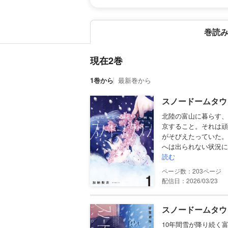
巻読
現在2巻
1巻から
最新巻から
スノードームタウン
北陸の富山に暮らす、
京すること。それは頑
がそびえたっていた。
へは出られない状況に
読む
203
配信日：2026/03/23
スノードームタウン
10年間雪が降り続く