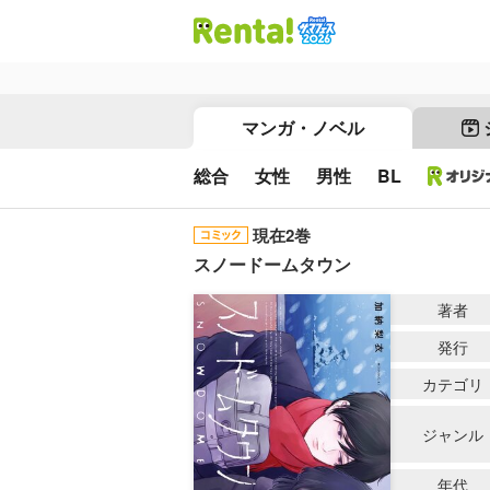
マンガ・ノベル
総合
女性
男性
BL
現在2巻
スノードームタウン
著者
発行
カテゴリ
ジャンル
年代