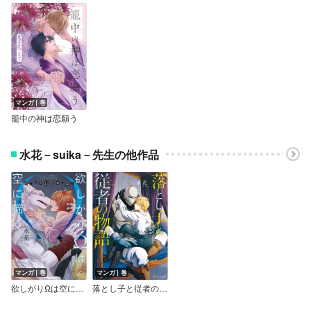
マンガ｜巻
籠中の神は恋願う
水花－suika－先生の他作品
マンガ｜巻
マンガ｜巻
欲しがりΩは空に啼く
落とし子と従者の物語