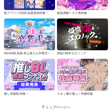
BLアワード2026 結果発表特集！
桜色満開！チク美特集
Renta!BL高校 前も後ろも卒業式～童貞・処女からの卒業アルバム～
煩悩108本エロノック
推し布教BL特集！
スタッ腐が選ぶ！性癖特集
トップページへ