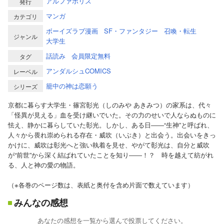
アルファポリス
発行
マンガ
カテゴリ
ボーイズラブ漫画
SF・ファンタジー
召喚・転生
ジャンル
大学生
話読み
会員限定無料
タグ
アンダルシュCOMICS
レーベル
籠中の神は恋願う
シリーズ
京都に暮らす大学生・篠宮彰光（しのみや あきみつ）の家系は、代々
「怪異が見える」血を受け継いでいた。その力のせいで人ならぬものに
怯え、静かに暮らしていた彰光。しかし、ある日――“生神”と呼ばれ、
人々から畏れ崇められる存在・威吹（いぶき）と出会う。出会いをきっ
かけに、威吹は彰光へと強い執着を見せ、やがて彰光は、自分と威吹
が“前世”から深く結ばれていたことを知り――！？ 時を越えて紡がれ
る、人と神の愛の物語。
（※各巻のページ数は、表紙と奥付を含め片面で数えています）
みんなの感想
あなたの感想を一覧から選んで投票してください。