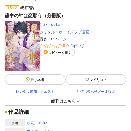
現在7話
籠中の神は恋願う（分冊版）
水花－suika－
ジャンル：
ボーイズラブ漫画
長さ：
29ページ
0.0
(3件)
レビューを書く
推し本棚
マイリスト
レンタル追加リクエスト
配信お知らせメール設定
続刊はこちら
作品詳細
水花－suika－
著者