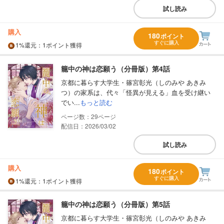
試し読み
購入
180
ポイント
すぐに購入
1%
還元
：1ポイント獲得
籠中の神は恋願う（分冊版）第4話
京都に暮らす大学生・篠宮彰光（しのみや あきみ
つ）の家系は、代々「怪異が見える」血を受け継い
でい...
もっと読む
29
配信日：2026/03/02
試し読み
購入
180
ポイント
すぐに購入
1%
還元
：1ポイント獲得
籠中の神は恋願う（分冊版）第5話
京都に暮らす大学生・篠宮彰光（しのみや あきみ