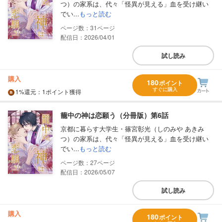
つ）の家系は、代々「怪異が見える」血を受け継い
でい...
もっと読む
31
配信日：2026/04/01
試し読み
購入
180
ポイント
すぐに購入
1%
還元
：1ポイント獲得
籠中の神は恋願う（分冊版）第6話
京都に暮らす大学生・篠宮彰光（しのみや あきみ
つ）の家系は、代々「怪異が見える」血を受け継い
でい...
もっと読む
27
配信日：2026/05/07
試し読み
購入
180
ポイント