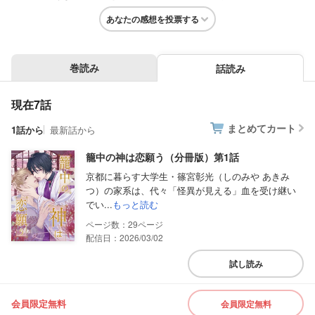
あなたの感想を投票する
巻読み
話読み
現在7話
まとめてカート
1話から
最新話から
籠中の神は恋願う（分冊版）第1話
京都に暮らす大学生・篠宮彰光（しのみや あきみ
つ）の家系は、代々「怪異が見える」血を受け継い
でい...
もっと読む
29
配信日：2026/03/02
試し読み
会員限定無料
会員限定無料