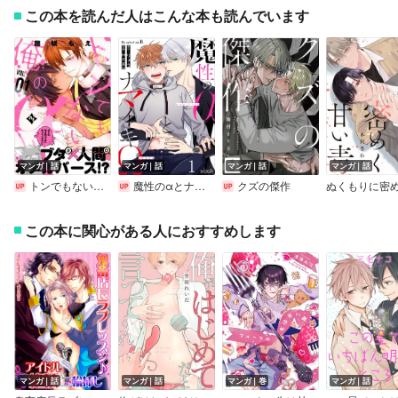
この本を読んだ人はこんな本も読んでいます
マンガ｜話
マンガ｜話
マンガ｜話
マンガ｜話
トンでもない俺のα
魔性のαとナマイキΩ－Be mine ！ sideR－
クズの傑作
この本に関心がある人におすすめします
マンガ｜話
マンガ｜話
マンガ｜巻
マンガ｜話