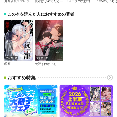
鬼畜店長ラブレッスン♪アイドル絶頂二輪挿し
俺がはじめてだと言ってくれ
フォークの先は甘い罠【電子限定特典付】
この本を読んだ人におすすめの著者
マンガ｜話
マンガ｜巻
理原
犬野まげゆいし
おすすめ特集