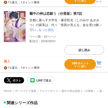
すぐに購入
1%
還元
：1ポイント獲得
籠中の神は恋願う（分冊版）第7話
京都に暮らす大学生・篠宮彰光（しのみや あきみ
つ）の家系は、代々「怪異が見える」血を受け継い
でい...
もっと読む
32
配信日：2026/06/01
試し読み
購入
180
ポイント
すぐに購入
1%
還元
：1ポイント獲得
ポスト
LINEで送る
Renta!
ボーイズラブ漫画
アルファポリス
籠中の神は恋願う（分冊版）
籠中の神は恋願う（分冊版）第7話
関連シリーズ作品