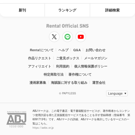
新刊
ランキング
詳細検索
Renta!について
ヘルプ
Q&A
お問い合わせ
作品リクエスト
ご意見ボックス
メールマガジン
アフィリエイト
利用規約
個人情報保護ポリシー
特定商取引法
著作権について
漫画家募集
海賊版に対する取り組み
運営会社
© PAPYLESS
ABJマークは、この電子書店・電子書籍配信サービスが、著作権者からコンテン
ツ使用許諾を得た正規版配信サービスであることを示す登録商標（登録番号 第
6091713号）です。ABJマークの詳細、ABJマークを掲示しているサービスの一
覧はこちら。
https://aebs.or.jp