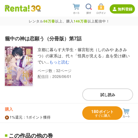
無料登録
レンタル
56万冊
以上、購入
146万冊
以上配信中！
籠中の神は恋願う（分冊版）第7話
京都に暮らす大学生・篠宮彰光（しのみや あきみ
つ）の家系は、代々「怪異が見える」血を受け継い
でい...
もっと読む
32
配信日：2026/06/01
試し読み
購入
180
ポイント
すぐに購入
1%
還元
：1ポイント獲得
この作品の他の巻