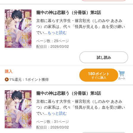
籠中の神は恋願う（分冊版）第2話
京都に暮らす大学生・篠宮彰光（しのみや あきみ
つ）の家系は、代々「怪異が見える」血を受け継い
でい...
もっと読む
29
配信日：2026/03/02
試し読み
購入
180
ポイント
すぐに購入
1%
還元
：1ポイント獲得
籠中の神は恋願う（分冊版）第3話
京都に暮らす大学生・篠宮彰光（しのみや あきみ
つ）の家系は、代々「怪異が見える」血を受け継い
でい...
もっと読む
31
配信日：2026/03/02