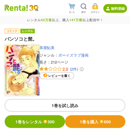
無料登録
レンタル
55万冊
以上、購入
147万冊
以上配信中！
バンソコと髭。
恭屋鮎美
ジャンル：
ボーイズラブ漫画
長さ：
212ページ
2.0
(2件)
レビューを書く
1巻を試し読み
1巻をレンタル
300
1巻を購入
600