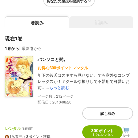
あなたの感想を投票する
話読み
巻読み
現在1巻
1巻から
最新巻から
バンソコと髭。
お得な300ポイントレンタル
年下の彼氏はスキすら見せない。でも意外なコンプ
レックスが！？クールな振りして不器用で可愛いお
前…...
もっと読む
212
配信日：2013/08/20
試し読み
レンタル
(48時間)
300
ポイント
すぐにレンタル
1%
還元
：3ポイント獲得