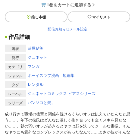
1巻をカートに追加する
推し本棚
マイリスト
配信お知らせメール設定
作品詳細
恭屋鮎美
著者
ジュネット
発行
マンガ
カテゴリ
ボーイズラブ漫画
短編集
ジャンル
レンタル
タグ
ジュネットコミックス ピアスシリーズ
レーベル
バンソコと髭。
シリーズ
成り行きで職場の後輩と関係を続けるくらいオレは飢えていたんだと思
う……。年下の彼氏はどんなに激しく抱き合っても全くスキを見せな
い……。朝の弱いオレが起きるとヤツは顔を洗ってクールな素振。そん
なヤツにも意外なコンプレックスがあったなんて……まさか彼がそんな