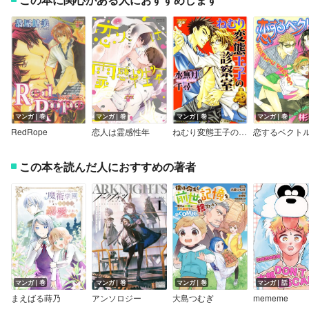
マンガ｜巻
マンガ｜巻
マンガ｜巻
マンガ｜巻
RedRope
恋人は霊感性年
ねむり変態王子の診察室
恋するベクト
この本を読んだ人におすすめの著者
マンガ｜巻
マンガ｜巻
マンガ｜巻
マンガ｜話
まえばる蒔乃
アンソロジー
大島つむぎ
mememe