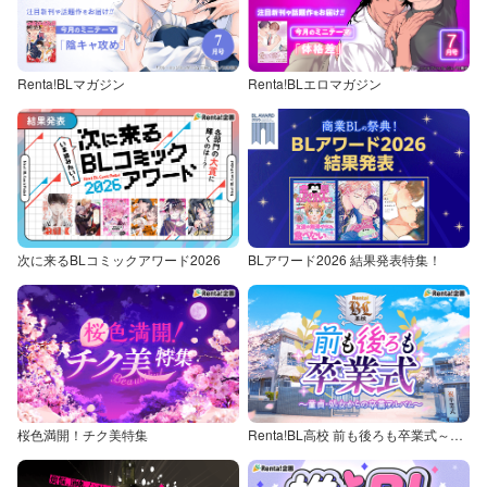
Renta!BLマガジン
Renta!BLエロマガジン
次に来るBLコミックアワード2026
BLアワード2026 結果発表特集！
桜色満開！チク美特集
Renta!BL高校 前も後ろも卒業式～童貞・処女からの卒業アルバム～