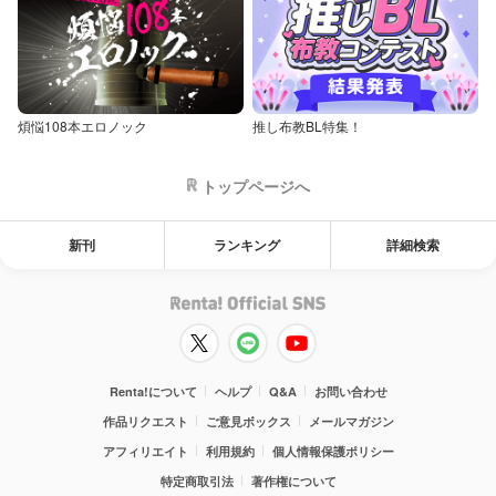
煩悩108本エロノック
推し布教BL特集！
トップページへ
新刊
ランキング
詳細検索
Renta!について
ヘルプ
Q&A
お問い合わせ
作品リクエスト
ご意見ボックス
メールマガジン
アフィリエイト
利用規約
個人情報保護ポリシー
特定商取引法
著作権について