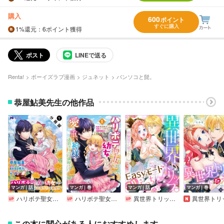
購入
600
ポイント
すぐに購入
1%
還元
：6ポイント獲得
ポスト
LINEで送る
Renta!
ボーイズラブ漫画
ジュネット
バンソコと髭。
恭屋鮎美先生の他作品
マンガ｜話
マンガ｜巻
マンガ｜話
マンガ｜巻
ハリボテ聖女は幼女になり、愛の重い神様と追放ライフを満喫する（コミック） 分冊版
ハリボテ聖女は幼女になり、愛の重い神様と追放ライフを満喫する（コミック）
異世界トリップEasyモード即えっち～絶倫皇子に愛されて～《Lovelicot》
異世界トリップEasyモード即えっち～絶倫皇子に愛されて～【
この本に関心がある人におすすめします