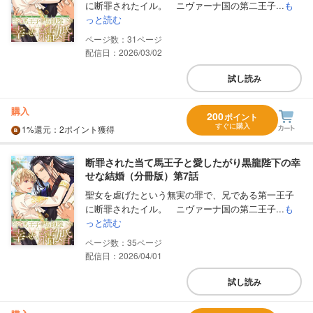
に断罪されたイル。 ニヴァーナ国の第二王子...
も
っと読む
31
配信日：2026/03/02
試し読み
購入
200
ポイント
すぐに購入
1%
還元
：2ポイント獲得
断罪された当て馬王子と愛したがり黒龍陛下の幸
せな結婚（分冊版）第7話
聖女を虐げたという無実の罪で、兄である第一王子
に断罪されたイル。 ニヴァーナ国の第二王子...
も
っと読む
35
配信日：2026/04/01
試し読み