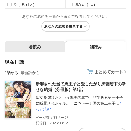
泣ける (1人)
切ない (1人)
あなたの感想を一覧から選んで投票してください。
あなたの感想を投票する
巻読み
話読み
現在11話
まとめてカート
1話から
最新話から
断罪された当て馬王子と愛したがり黒龍陛下の幸
せな結婚（分冊版）第1話
聖女を虐げたという無実の罪で、兄である第一王子
に断罪されたイル。 ニヴァーナ国の第二王子...
も
っと読む
33
配信日：2026/03/02