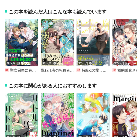
この本を読んだ人はこんな本も読んでいます
マンガ｜話
マンガ｜巻
マンガ｜巻
マンガ｜話
聖女召喚に巻き込まれましたが、異世界の居心地は案外悪くもない？ 【連載版】
嫌われ者の転移者は、出戻った異世界で溺愛される
特級αの愛したΩ【電子限定かきおろし付】
婚約破棄された悪辣オメガは義兄公爵に執着される 【
この本に関心がある人におすすめします