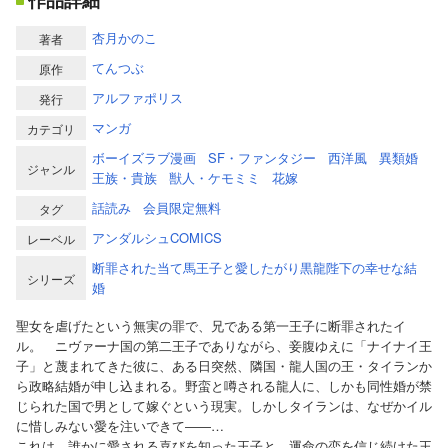
作品詳細
杏月かのこ
著者
てんつぶ
原作
アルファポリス
発行
マンガ
カテゴリ
ボーイズラブ漫画
SF・ファンタジー
西洋風
異類婚
ジャンル
王族・貴族
獣人・ケモミミ
花嫁
話読み
会員限定無料
タグ
アンダルシュCOMICS
レーベル
断罪された当て馬王子と愛したがり黒龍陛下の幸せな結
シリーズ
婚
聖女を虐げたという無実の罪で、兄である第一王子に断罪されたイ
ル。 ニヴァーナ国の第二王子でありながら、妾腹ゆえに「ナイナイ王
子」と蔑まれてきた彼に、ある日突然、隣国・龍人国の王・タイランか
ら政略結婚が申し込まれる。野蛮と噂される龍人に、しかも同性婚が禁
じられた国で男として嫁ぐという現実。しかしタイランは、なぜかイル
に惜しみない愛を注いできて――…
これは、誰かに愛される喜びを知った王子と、運命の恋を信じ続けた王