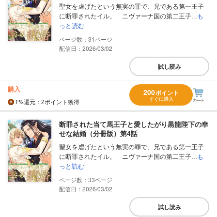
聖女を虐げたという無実の罪で、兄である第一王子
に断罪されたイル。 ニヴァーナ国の第二王子...
も
っと読む
31
配信日：2026/03/02
試し読み
購入
200
ポイント
すぐに購入
1%
還元
：2ポイント獲得
断罪された当て馬王子と愛したがり黒龍陛下の幸
せな結婚（分冊版）第4話
聖女を虐げたという無実の罪で、兄である第一王子
に断罪されたイル。 ニヴァーナ国の第二王子...
も
っと読む
33
配信日：2026/03/02
試し読み