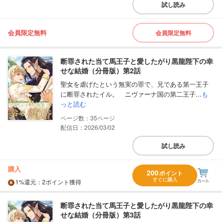
試し読み
会員限定無料
会員限定無料
断罪された当て馬王子と愛したがり黒龍陛下の幸
せな結婚（分冊版）第2話
聖女を虐げたという無実の罪で、兄である第一王子
に断罪されたイル。 ニヴァーナ国の第二王子...
も
っと読む
35
配信日：2026/03/02
試し読み
購入
200
ポイント
すぐに購入
1%
還元
：2ポイント獲得
断罪された当て馬王子と愛したがり黒龍陛下の幸
せな結婚（分冊版）第3話