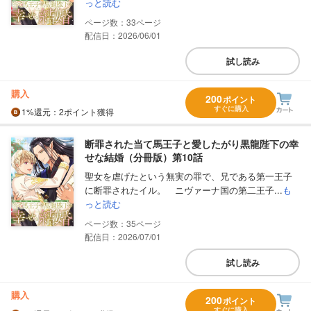
っと読む
33
配信日：2026/06/01
試し読み
購入
200
ポイント
すぐに購入
1%
還元
：2ポイント獲得
断罪された当て馬王子と愛したがり黒龍陛下の幸
せな結婚（分冊版）第10話
聖女を虐げたという無実の罪で、兄である第一王子
に断罪されたイル。 ニヴァーナ国の第二王子...
も
っと読む
35
配信日：2026/07/01
試し読み
購入
200
ポイント
すぐに購入