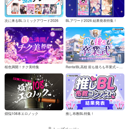
次に来るBLコミックアワード2026
BLアワード2026 結果発表特集！
桜色満開！チク美特集
Renta!BL高校 前も後ろも卒業式～童貞・処女からの卒業アルバム～
煩悩108本エロノック
推し布教BL特集！
トップページへ