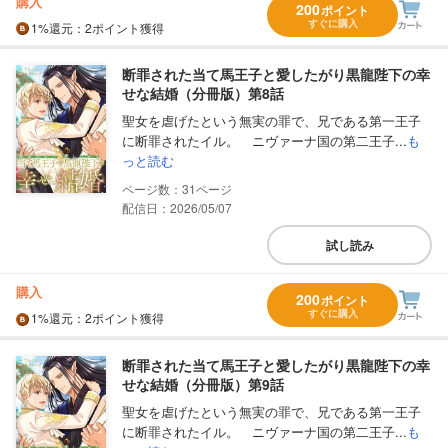
購入
200
ポイント
すぐに購入
1%
還元
：2ポイント獲得
断罪された当て馬王子と愛したがり黒龍陛下の幸
せな結婚（分冊版）第8話
聖女を虐げたという無実の罪で、兄である第一王子
に断罪されたイル。 ニヴァーナ国の第二王子...
も
っと読む
31
配信日：2026/05/07
試し読み
購入
200
ポイント
すぐに購入
1%
還元
：2ポイント獲得
断罪された当て馬王子と愛したがり黒龍陛下の幸
せな結婚（分冊版）第9話
聖女を虐げたという無実の罪で、兄である第一王子
に断罪されたイル。 ニヴァーナ国の第二王子...
も