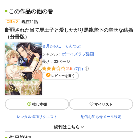
この作品の他の巻
現在11話
断罪された当て馬王子と愛したがり黒龍陛下の幸せな結婚
（分冊版）
杏月かのこ
てんつぶ
ジャンル：
ボーイズラブ漫画
長さ：
33ページ
2.5
(7件)
レビューを書く
推し本棚
マイリスト
レンタル追加リクエスト
配信お知らせメール設定
続刊はこちら