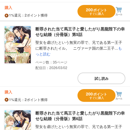
購入
200
ポイント
すぐに購入
1%
還元
：2ポイント獲得
断罪された当て馬王子と愛したがり黒龍陛下の幸
せな結婚（分冊版）第5話
聖女を虐げたという無実の罪で、兄である第一王子
に断罪されたイル。 ニヴァーナ国の第二王子...
も
っと読む
35
配信日：2026/03/02
試し読み
購入
200
ポイント
すぐに購入
1%
還元
：2ポイント獲得
断罪された当て馬王子と愛したがり黒龍陛下の幸
せな結婚（分冊版）第6話
聖女を虐げたという無実の罪で、兄である第一王子