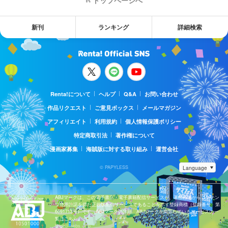
新刊
ランキング
詳細検索
Renta!について
ヘルプ
Q&A
お問い合わせ
作品リクエスト
ご意見ボックス
メールマガジン
アフィリエイト
利用規約
個人情報保護ポリシー
特定商取引法
著作権について
漫画家募集
海賊版に対する取り組み
運営会社
© PAPYLESS
ABJマークは、この電子書店・電子書籍配信サービスが、著作権者からコンテン
ツ使用許諾を得た正規版配信サービスであることを示す登録商標（登録番号 第
6091713号）です。ABJマークの詳細、ABJマークを掲示しているサービスの一
覧はこちら。
https://aebs.or.jp