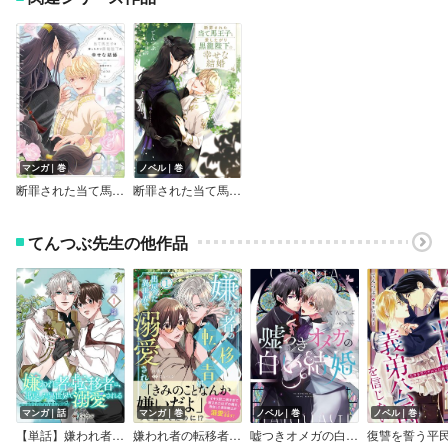
マンガ｜巻
ノベル｜巻
断罪された当て馬王子と愛したがり黒龍陛下の幸せな結婚
断罪された当て馬王子と愛したがり黒龍陛下の幸せな結婚
てんつぶ先生の他作品
マンガ｜話
マンガ｜巻
ノベル｜巻
ノベル｜巻
【単話】嫌われ者の転移者は、出戻った異世界で溺愛される
嫌われ者の転移者は、出戻った異世界で溺愛される
嘘つきオメガの白い結婚