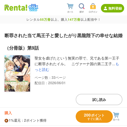
無料登録
レンタル
55万冊
以上、購入
147万冊
以上配信中！
断罪された当て馬王子と愛したがり黒龍陛下の幸せな結婚
（分冊版）第9話
聖女を虐げたという無実の罪で、兄である第一王子
に断罪されたイル。 ニヴァーナ国の第二王子...
も
っと読む
33
配信日：2026/06/01
試し読み
購入
200
ポイント
すぐに購入
1%
還元
：2ポイント獲得