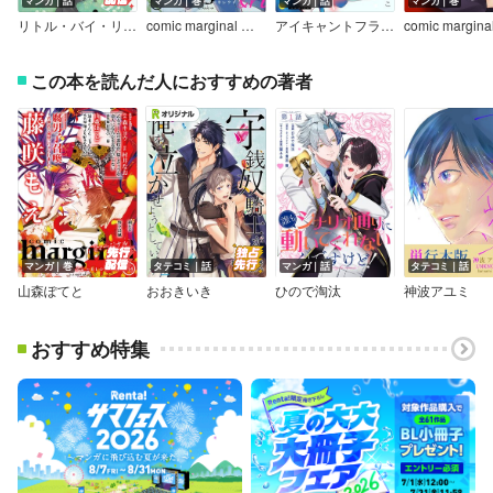
マンガ｜話
マンガ｜巻
マンガ｜話
マンガ｜巻
リトル・バイ・リトル
comic marginal ＆h 4
アイキャントフライ！
この本を読んだ人におすすめの著者
マンガ｜巻
タテコミ｜話
マンガ｜話
タテコミ｜話
山森ぽてと
おおきいき
ひので淘汰
神波アユミ
おすすめ特集