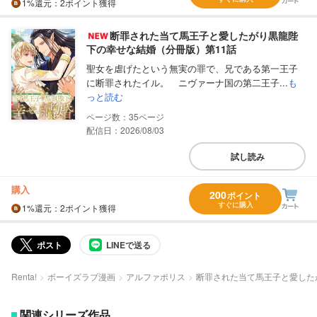
1%
還元
：2ポイント獲得
断罪された当て馬王子と愛したがり黒龍陛
下の幸せな結婚（分冊版）第11話
聖女を虐げたという無実の罪で、兄である第一王子
に断罪されたイル。 ニヴァーナ国の第二王子...
も
っと読む
35
配信日：2026/08/03
試し読み
購入
200
ポイント
すぐに購入
1%
還元
：2ポイント獲得
ポスト
LINEで送る
Renta!
ボーイズラブ漫画
アルファポリス
断罪された当て馬王子と愛した
関連シリーズ作品