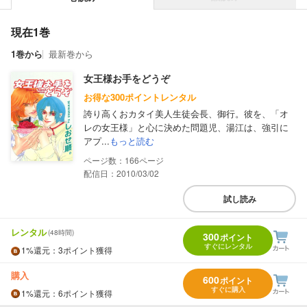
現在1巻
1巻から
最新巻から
女王様お手をどうぞ
お得な300ポイントレンタル
誇り高くおカタイ美人生徒会長、御行。彼を、「オ
レの女王様」と心に決めた問題児、湯江は、強引に
アプ...
もっと読む
166
配信日：2010/03/02
試し読み
レンタル
(48時間)
300
ポイント
すぐにレンタル
1%
還元
：3ポイント獲得
購入
600
ポイント
すぐに購入
1%
還元
：6ポイント獲得