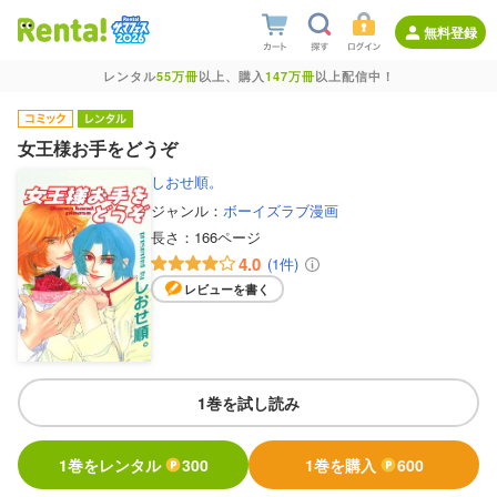
無料登録
レンタル
55万冊
以上、購入
147万冊
以上配信中！
女王様お手をどうぞ
しおせ順。
ジャンル：
ボーイズラブ漫画
長さ：
166ページ
4.0
(1件)
レビューを書く
1巻を試し読み
1巻をレンタル
300
1巻を購入
600