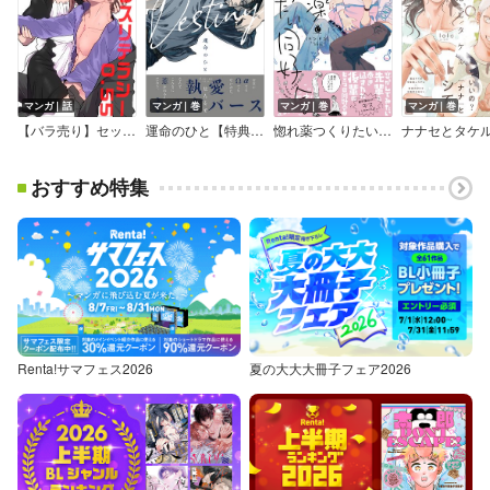
マンガ｜話
マンガ｜巻
マンガ｜巻
マンガ｜巻
【バラ売り】セックスリテラシー0.55
運命のひと【特典付き】
惚れ薬つくりたい同好会【Renta！限定特典付き】
おすすめ特集
Renta!サマフェス2026
夏の大大大冊子フェア2026