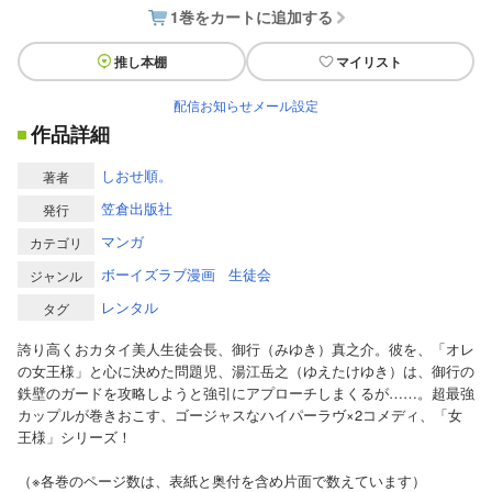
1巻をカートに追加する
推し本棚
マイリスト
配信お知らせメール設定
作品詳細
しおせ順。
著者
笠倉出版社
発行
マンガ
カテゴリ
ボーイズラブ漫画
生徒会
ジャンル
レンタル
タグ
誇り高くおカタイ美人生徒会長、御行（みゆき）真之介。彼を、「オレ
の女王様」と心に決めた問題児、湯江岳之（ゆえたけゆき）は、御行の
鉄壁のガードを攻略しようと強引にアプローチしまくるが……。超最強
カップルが巻きおこす、ゴージャスなハイパーラヴ×2コメディ、「女
王様」シリーズ！
（※各巻のページ数は、表紙と奥付を含め片面で数えています）