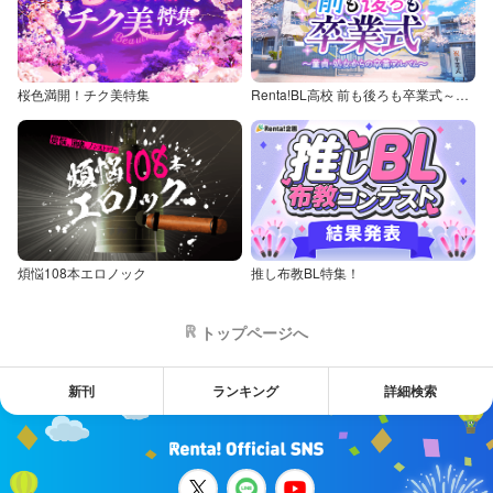
桜色満開！チク美特集
Renta!BL高校 前も後ろも卒業式～童貞・処女からの卒業アルバム～
煩悩108本エロノック
推し布教BL特集！
トップページへ
新刊
ランキング
詳細検索