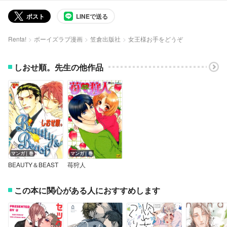
ポスト
LINEで送る
Renta!
ボーイズラブ漫画
笠倉出版社
女王様お手をどうぞ
しおせ順。先生の他作品
マンガ｜巻
マンガ｜巻
BEAUTY＆BEAST
苺狩人
この本に関心がある人におすすめします