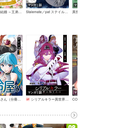
マンガ｜話
マンガ｜巻
マン
石投げ令嬢の結婚 ～王弟殿下から溺愛が止まりません！～（コミック）【フルカラー】
Stalemate／pat ステイルメイト
異世界リーマン
戦争
マンガ｜話
マンガ｜巻
マン
ネカマの鈴屋さん（分冊版）
シリアルキラー異世界に降り立つ 連載版
COMIC異世界ハーレム Vol.20
チートスキル