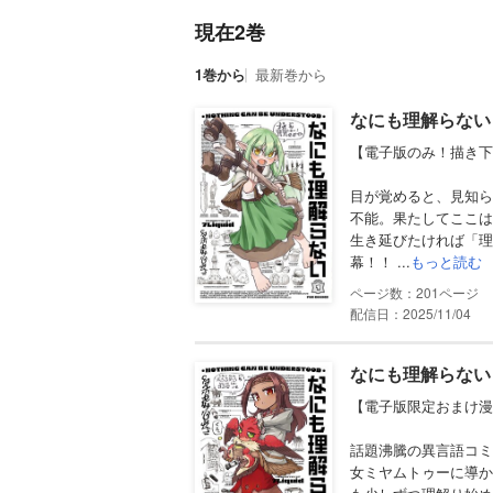
現在2巻
1巻から
最新巻から
なにも理解らない 
【電子版のみ！描き下
目が覚めると、見知ら
不能。果たしてここは
生き延びたければ「理
幕！！ ...
もっと読む
201
配信日：2025/11/04
なにも理解らない 
【電子版限定おまけ漫
話題沸騰の異言語コミ
女ミヤムトゥーに導か