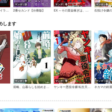
マンガ｜話
マンガ｜巻
マンガ｜巻
死霊魔術の容疑者【イラスト特典付】
2番セカンド【分冊版】
EX ～その賞金稼ぎは、世界の出口を探す～【単行本版】
めします
マンガ｜巻
マンガ｜巻
マンガ｜話
前略、山暮らしを始めました。
ヤンキー悪役令嬢 転生天下唯我独尊