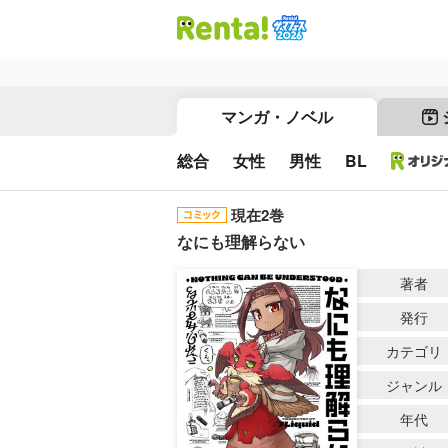
マンガ・ノベル
総合
女性
男性
BL
現在2巻
なにも理解らない
著者
発行
カテゴリ
ジャンル
年代