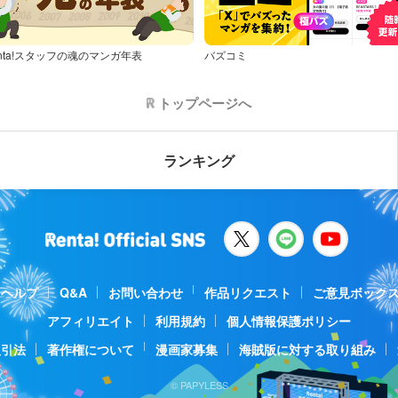
nta!スタッフの魂のマンガ年表
バズコミ
トップページへ
ランキング
ヘルプ
Q&A
お問い合わせ
作品リクエスト
ご意見ボック
アフィリエイト
利用規約
個人情報保護ポリシー
取引法
著作権について
漫画家募集
海賊版に対する取り組み
© PAPYLESS