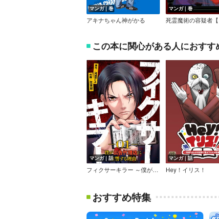
マンガ｜巻
マンガ｜巻
アキナちゃん神がかる
この本に関心がある人におすす
マンガ｜話
マンガ｜話
フィクサーキラー ～僕が広告代理店に復讐する理由～
Hey！イリス！
おすすめ特集