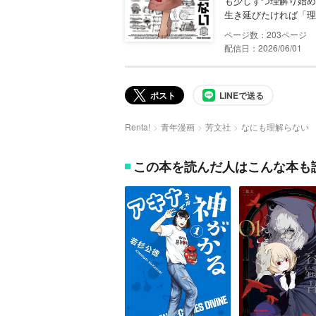
も少しずつ理解り始め
生き延びたければ「理解
203
配信日：2026/06/01
ポスト
LINEで送る
Renta!
青年漫画
芳文社
なにも理解らない
この本を読んだ人はこんな本も