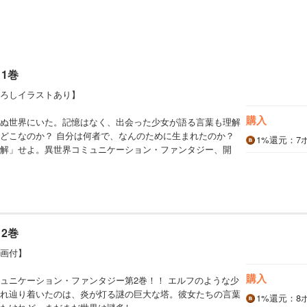
1巻
ろしイラストあり】
購入
ぬ世界にいた。記憶はなく、出会った少女が語る言葉も理解
どこなのか？ 自分は何者で、なんのために生まれたのか？
1%
還元
：7
解」せよ。異世界コミュニケーション・ファンタジー、開
2巻
画付】
購入
ュニケーション・ファンタジー第2巻！！ エルフのような少
れ辿り着いたのは、炎が灯る謎の巨大な塔。彼女たちの言葉
1%
還元
：8