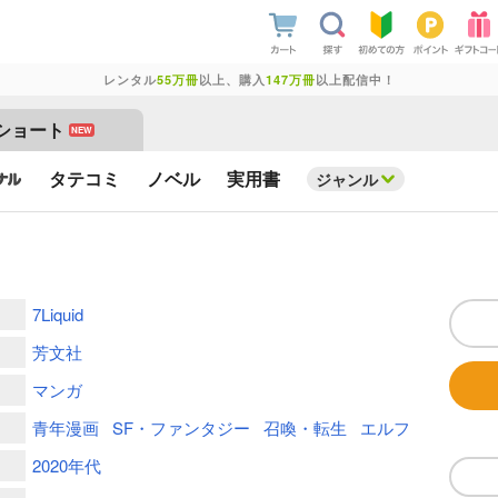
レンタル
55万冊
以上、購入
147万冊
以上配信中！
ショート
NEW
タテコミ
ノベル
実用書
ジャンル
7Liquid
芳文社
マンガ
青年漫画
SF・ファンタジー
召喚・転生
エルフ
2020年代