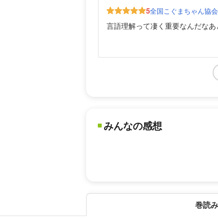
5
全国こぐまちゃん協
言語理解って凄く重要なんだなあ
みんなの感想
巻読