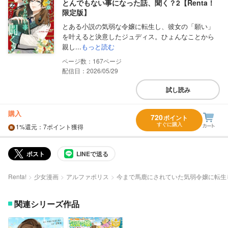
とんでもない事になった話、聞く？2【Renta！
限定版】
とある小説の気弱な令嬢に転生し、彼女の「願い」
を叶えると決意したジュディス。ひょんなことから
親し...
もっと読む
167
配信日：2026/05/29
試し読み
購入
720
ポイント
すぐに購入
1%
還元
：7ポイント獲得
ポスト
LINEで送る
Renta!
少女漫画
アルファポリス
今まで馬鹿にされていた気弱令嬢に転生
関連シリーズ作品