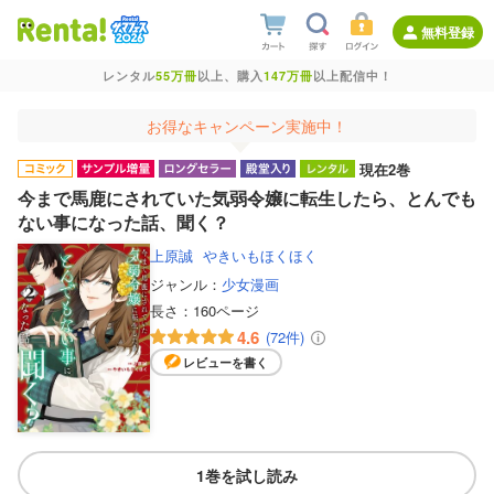
無料登録
レンタル
55万冊
以上、購入
147万冊
以上配信中！
お得なキャンペーン実施中！
現在2巻
今まで馬鹿にされていた気弱令嬢に転生したら、とんでも
ない事になった話、聞く？
上原誠
やきいもほくほく
ジャンル：
少女漫画
長さ：
160ページ
4.6
(72件)
レビューを書く
1巻を試し読み