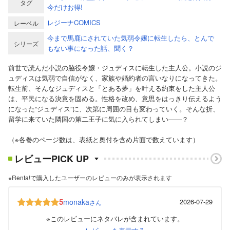
タグ
今だけお得!
レジーナCOMICS
レーベル
今まで馬鹿にされていた気弱令嬢に転生したら、とんで
シリーズ
もない事になった話、聞く？
前世で読んだ小説の脇役令嬢・ジュディスに転生した主人公。小説のジ
ュディスは気弱で自信がなく、家族や婚約者の言いなりになってきた。
転生前、そんなジュディスと「とある夢」を叶える約束をした主人公
は、平民になる決意を固める。性格を改め、意思をはっきり伝えるよう
になった“ジュディス”に、次第に周囲の目も変わっていく。そんな折、
留学に来ていた隣国の第二王子に気に入られてしまい――？
（※各巻のページ数は、表紙と奥付を含め片面で数えています）
レビューPICK UP
※Renta!で購入したユーザーのレビューのみが表示されます
5
monaka
2026-07-29
さん
※このレビューにネタバレが含まれています。