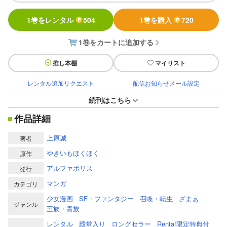
1巻をレンタル
504
1巻を購入
720
1巻をカートに追加する
推し本棚
マイリスト
レンタル追加リクエスト
配信お知らせメール設定
続刊はこちら
作品詳細
上原誠
著者
やきいもほくほく
原作
アルファポリス
発行
マンガ
カテゴリ
少女漫画
SF・ファンタジー
召喚・転生
ざまぁ
ジャンル
王族・貴族
レンタル
殿堂入り
ロングセラー
Renta!限定特典付