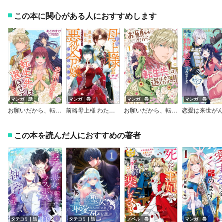
この本に関心がある人におすすめします
マンガ｜話
マンガ｜巻
マンガ｜巻
マンガ｜巻
お願いだから、転生先は選ばせてください！！【単話売】
前略母上様 わたくしこのたび異世界転生いたしまして、悪役令嬢になりました コミック版
お願いだから、転生先は選ばせてください！！【初回限定ペーパー付】【電子限定特典付】
この本を読んだ人におすすめの著者
タテコミ｜話
タテコミ｜話
ノベル｜巻
マンガ｜巻