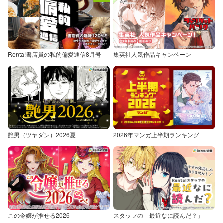
Renta!書店員の私的偏愛通信8月号
集英社人気作品キャンペーン
艶男（ツヤダン）2026夏
2026年マンガ上半期ランキング
この令嬢が推せる2026
スタッフの「最近なに読んだ？」