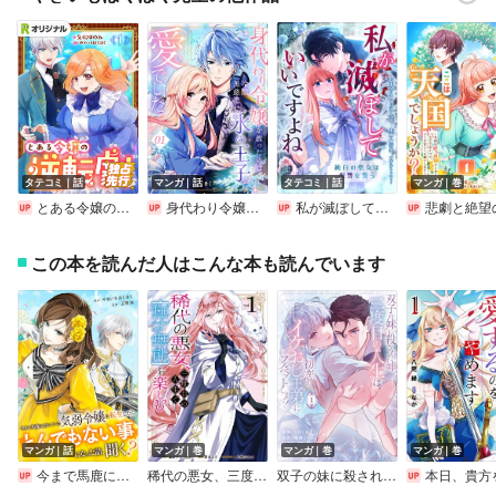
タテコミ｜話
マンガ｜話
タテコミ｜話
マンガ｜巻
とある令嬢の逆転劇～お覚悟はよろしくて？～
身代わり令嬢を救ったのは冷酷無慈悲な氷の王子の愛でした
私が滅ぼしていいですよね 純白の聖女は復讐を誓う【タテスク】【フルカラー】
悲劇と絶望の人生を歩んだ公爵夫人に転生しましたが、ここは天国で
この本を読んだ人はこんな本も読んでいます
マンガ｜話
マンガ｜巻
マンガ｜巻
マンガ｜巻
今まで馬鹿にされていた気弱令嬢に転生したら、とんでもない事になった話、聞く？（分冊版）
稀代の悪女、三度目の人生で【無才無能】を楽しむ【限定特典付き】
双子の妹に殺された姉、二度目の人生は初恋のイケおじ王弟にフルベットします！
本日、貴方を愛するのをやめます 王妃と不倫した貴方が悪いの