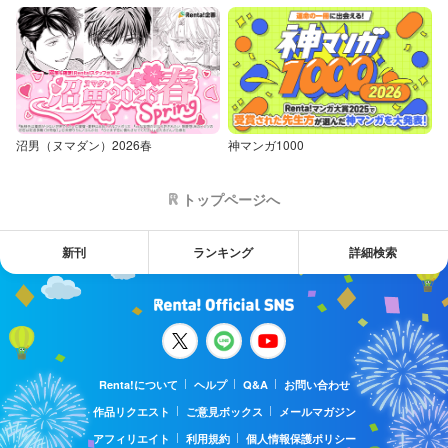
沼男（ヌマダン）2026春
神マンガ1000
トップページへ
新刊
ランキング
詳細検索
Renta!について
ヘルプ
Q&A
お問い合わせ
作品リクエスト
ご意見ボックス
メールマガジン
アフィリエイト
利用規約
個人情報保護ポリシー