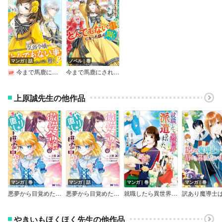
マンガ｜話
ノベル｜巻
今まで馬鹿にされていた気弱令嬢に転生したら、とんでもない事になった話、聞く？（分冊版）
今まで馬鹿にされていた気弱令嬢に転生したら、とんでもない事になった話、聞く？
上原誠先生の他作品
マンガ｜巻
マンガ｜話
マンガ｜巻
マンガ｜巻
悪夢から目覚めた傲慢令嬢はやり直しを模索中（コミック）
悪夢から目覚めた傲慢令嬢はやり直しを模索中（コミック） 分冊版
就職したら異世界に派遣されました。
やきいもほくほく先生の他作品