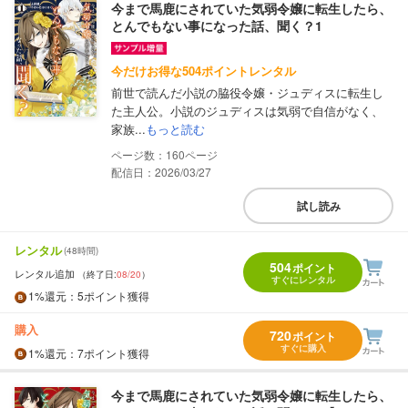
今まで馬鹿にされていた気弱令嬢に転生したら、
とんでもない事になった話、聞く？1
今だけお得な504ポイントレンタル
前世で読んだ小説の脇役令嬢・ジュディスに転生し
た主人公。小説のジュディスは気弱で自信がなく、
家族...
もっと読む
160
配信日：2026/03/27
試し読み
レンタル
(48時間)
504
ポイント
レンタル追加
（終了日:
08/20
）
すぐにレンタル
1%
還元
：5ポイント獲得
購入
720
ポイント
すぐに購入
1%
還元
：7ポイント獲得
今まで馬鹿にされていた気弱令嬢に転生したら、