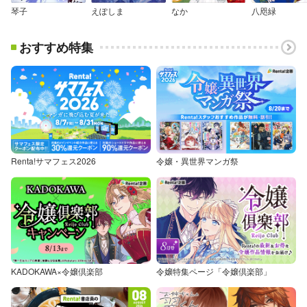
琴子
えぽしま
なか
八咫緑
おすすめ特集
Renta!サマフェス2026
令嬢・異世界マンガ祭
KADOKAWA×令嬢倶楽部
令嬢特集ページ「令嬢倶楽部」