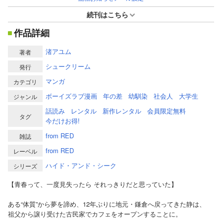
続刊はこちら
作品詳細
渚アユム
著者
シュークリーム
発行
マンガ
カテゴリ
ボーイズラブ漫画
年の差
幼馴染
社会人
大学生
ジャンル
話読み
レンタル
新作レンタル
会員限定無料
タグ
今だけお得!
from RED
雑誌
from RED
レーベル
ハイド・アンド・シーク
シリーズ
【青春って、一度見失ったら それっきりだと思っていた】
ある“体質”から夢を諦め、12年ぶりに地元・鎌倉へ戻ってきた静は、
祖父から譲り受けた古民家でカフェをオープンすることに。