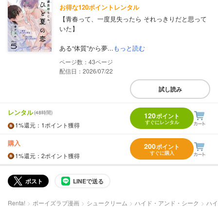
お得な120ポイントレンタル
【青春って、一度見失ったら それっきりだと思って
いた】
ある“体質”から夢...
もっと読む
43
配信日：2026/07/22
試し読み
レンタル
(48時間)
120
ポイント
すぐにレンタル
1%
還元
：1ポイント獲得
購入
200
ポイント
すぐに購入
1%
還元
：2ポイント獲得
ポスト
LINEで送る
Renta!
ボーイズラブ漫画
シュークリーム
ハイド・アンド・シーク
ハイ