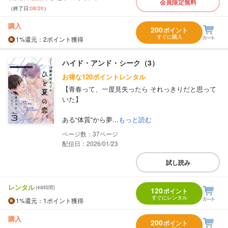
会員限定無料
（終了日:
08/20
）
購入
200
ポイント
すぐに購入
1%
還元
：2ポイント獲得
ハイド・アンド・シーク（3）
お得な120ポイントレンタル
【青春って、一度見失ったら それっきりだと思って
いた】
ある“体質”から夢...
もっと読む
37
配信日：2026/01/23
試し読み
レンタル
(48時間)
120
ポイント
すぐにレンタル
1%
還元
：1ポイント獲得
購入
200
ポイント