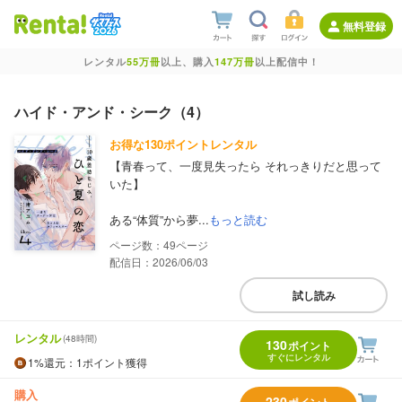
無料登録
レンタル
55万冊
以上、購入
147万冊
以上配信中！
ハイド・アンド・シーク（4）
お得な130ポイントレンタル
【青春って、一度見失ったら それっきりだと思って
いた】
ある“体質”から夢...
もっと読む
49
配信日：2026/06/03
試し読み
レンタル
(48時間)
130
ポイント
すぐにレンタル
1%
還元
：1ポイント獲得
購入
230
ポイント