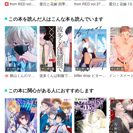
from RED vol.38 ver.A
愛日と花嫁 四季折々【電子限定描き下ろし漫画付き】【Renta！限定小冊子付特装版】
from RED vol.37 ver.B
この本を読んだ人はこんな本も読んでいます
マンガ｜話
マンガ｜話
マンガ｜巻
マンガ｜話
横山くんのマスク【連載版】
波多くんは制服で××されたい
bitter drop ビター・ドロップ
この本に関心がある人におすすめします