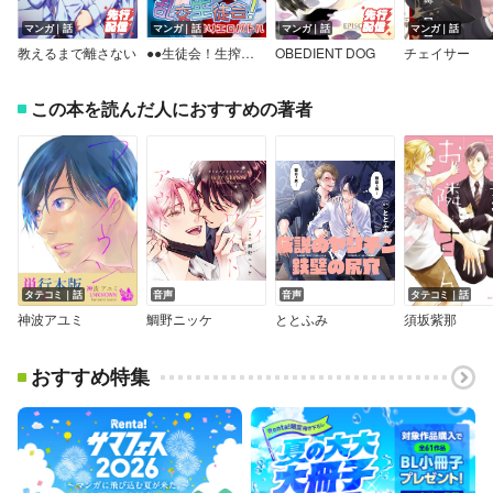
マンガ｜話
マンガ｜話
マンガ｜話
マンガ｜話
教えるまで離さない
●●生徒会！生搾りエロバトル
OBEDIENT DOG
チェイサー
この本を読んだ人におすすめの著者
タテコミ｜話
音声
音声
タテコミ｜話
神波アユミ
鯛野ニッケ
ととふみ
須坂紫那
おすすめ特集