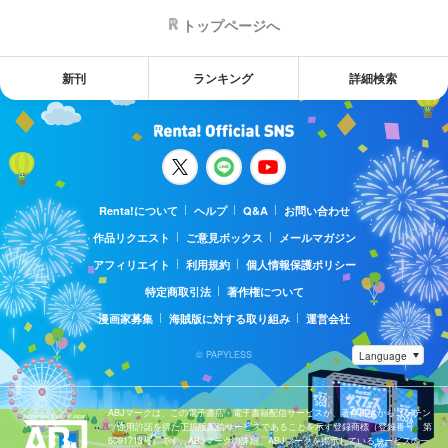
トップページへ
新刊
ランキング
詳細検索
Renta!について
ヘルプ
Q&A
お問い合わせ
作品リクエスト
ご意見ボックス
メールマガジン
アフィリエイト
利用規約
個人情報保護ポリシー
特定商取引法
著作権について
漫画家募集
海賊版に対する取り組み
運営会社
© PAPYLESS
ABJマークは、この電子書店・電子書籍配信サービスが、著作権者からコンテン
ツ使用許諾を得た正規版配信サービスであることを示す登録商標（登録番号 第
6091713号）です。ABJマークの詳細、ABJマークを掲示しているサービスの一