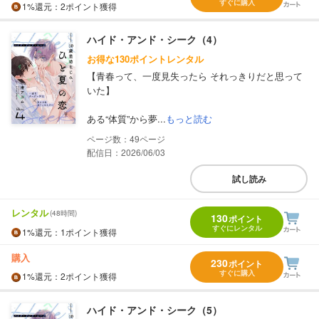
すぐに購入
1%
還元
：2ポイント獲得
ハイド・アンド・シーク（4）
お得な130ポイントレンタル
【青春って、一度見失ったら それっきりだと思って
いた】
ある“体質”から夢...
もっと読む
49
配信日：2026/06/03
試し読み
レンタル
(48時間)
130
ポイント
すぐにレンタル
1%
還元
：1ポイント獲得
購入
230
ポイント
すぐに購入
1%
還元
：2ポイント獲得
ハイド・アンド・シーク（5）