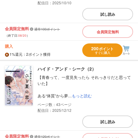
配信日：2025/10/10
試し読み
会員限定無料
通常100ポイント
会員限定無料
（終了日:
08/20
）
購入
200
ポイント
すぐに購入
1%
還元
：2ポイント獲得
ハイド・アンド・シーク（2）
【青春って、一度見失ったら それっきりだと思って
いた】
ある“体質”から夢...
もっと読む
43
配信日：2025/12/12
試し読み
会員限定無料
通常120ポイント