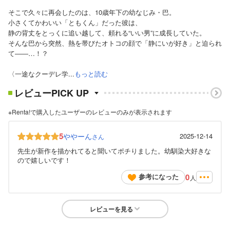
そこで久々に再会したのは、10歳年下の幼なじみ・巴。
小さくてかわいい「ともくん」だった彼は、
静の背丈をとっくに追い越して、頼れる“いい男”に成長していた。
そんな巴から突然、熱を帯びたオトコの顔で「静にいが好き」と迫られ
て――…！？
〈一途なクーデレ学...
もっと読む
レビューPICK UP
※Renta!で購入したユーザーのレビューのみが表示されます
5
ややーん
2025-12-14
さん
先生が新作を描かれてると聞いてポチりました。幼馴染大好きな
ので嬉しいです！
0
参考になった
人
レビューを見る