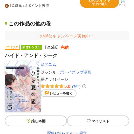
すぐに購入
1%
還元
：2ポイント獲得
この作品の他の巻
お得なキャンペーン実施中！
【
全5話
】
完結
ハイド・アンド・シーク
渚アユム
ジャンル：
ボーイズラブ漫画
長さ：
41ページ
5.0
(7件)
レビューを書く
推し本棚
マイリスト
配信お知らせメール設定