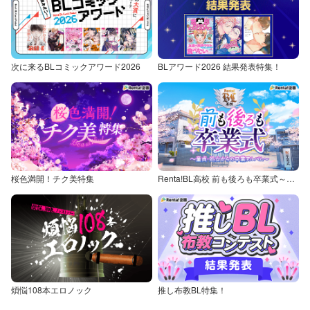
次に来るBLコミックアワード2026
BLアワード2026 結果発表特集！
桜色満開！チク美特集
Renta!BL高校 前も後ろも卒業式～童貞・処女からの卒業アルバム～
煩悩108本エロノック
推し布教BL特集！