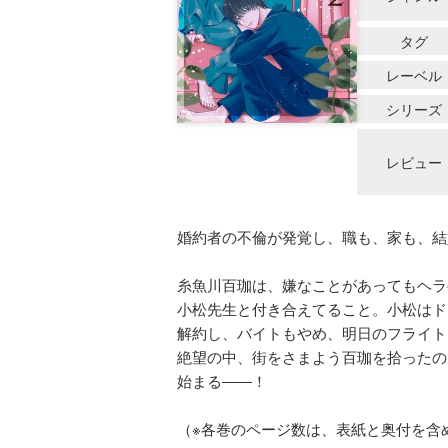
タグ
レーベル
シリーズ
レビュー
婚約者の不倫が発覚し、職も、家も、結
糸魚川百珈は、嫌なことがあってもヘラ
小松先生と付き合えてること。小松はド
解約し、バイトもやめ、明日のフライト
絶望の中、街をさまよう百珈を拾ったの
始まる――！
（※各巻のページ数は、表紙と奥付を含