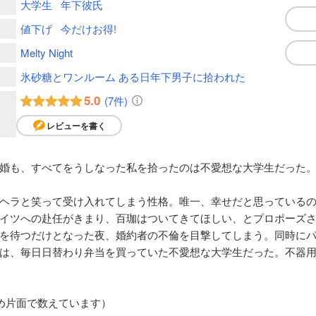
大学生
年下彼氏
値下げ
今だけお得!
Melty Night
氷砂糖とワンルーム ある日年下男子に拾われた
5.0
(7件)
レビューを書く
婚も、すべてをうしなった私を拾ったのは不愛想な大学生だった
ヘラと笑って受け入れてしまう性格。唯一、幸せだと思っている
イツへの赴任がきまり、百珈はついてきてほしい、とプロポーズ
を待つだけとなった夜、婚約者の不倫を目撃してしまう。同時に
は、毎日日替わり弁当を買っていた不愛想な大学生だった。不器
め片面で数えています）