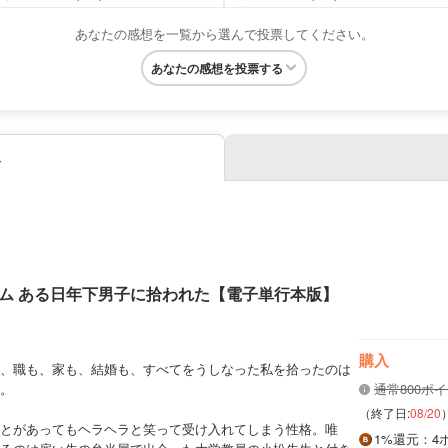
あなたの感想を一覧から選んで投票してください。
あなたの感想を投票する
み
ム ある日年下男子に拾われた【電子単行本版】
購入
、職も、家も、結婚も、すべてをうしなった私を拾ったのは
。
通常800ポ
（終了日:
08/20
とがあってもヘラヘラと笑って受け入れてしまう性格。唯
1%
還元
：4