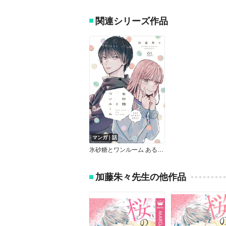
関連シリーズ作品
マンガ｜話
氷砂糖とワンルーム ある日年下男子に拾われた【単話】
加藤朱々先生の他作品