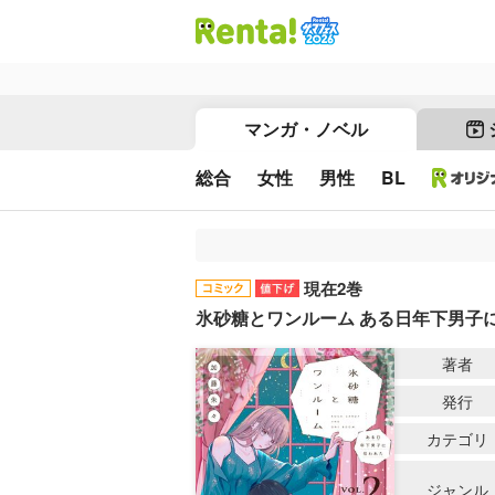
マンガ・ノベル
総合
女性
男性
BL
現在2巻
氷砂糖とワンルーム ある日年下男子
著者
発行
カテゴリ
ジャンル