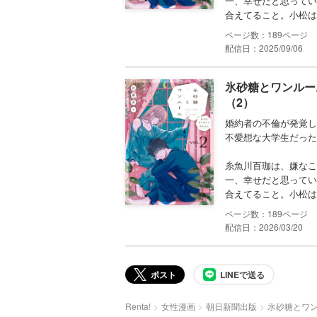
一、幸せだと思ってい
合えてること。小松はド
189
配信日：2025/09/06
氷砂糖とワンルー
（2）
婚約者の不倫が発覚し
不愛想な大学生だった
糸魚川百珈は、嫌なこ
一、幸せだと思ってい
合えてること。小松はド
189
配信日：2026/03/20
ポスト
LINEで送る
Renta!
女性漫画
朝日新聞出版
氷砂糖とワ