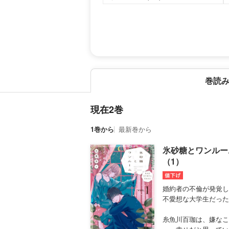
巻読
現在2巻
1巻から
最新巻から
氷砂糖とワンルー
（1）
婚約者の不倫が発覚し
不愛想な大学生だった
糸魚川百珈は、嫌なこ