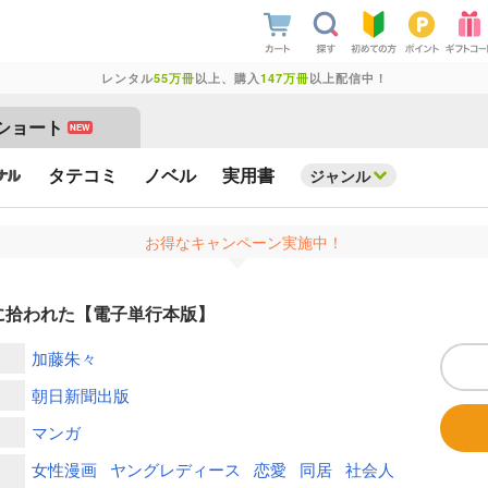
レンタル
55万冊
以上、購入
147万冊
以上配信中！
ショート
NEW
タテコミ
ノベル
実用書
ジャンル
お得なキャンペーン実施中！
に拾われた【電子単行本版】
加藤朱々
朝日新聞出版
マンガ
女性漫画
ヤングレディース
恋愛
同居
社会人