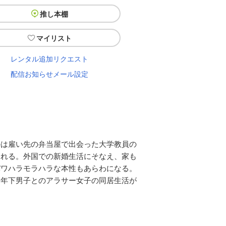
推し本棚
マイリスト
レンタル追加リクエスト
配信お知らせメール設定
。
のは雇い先の弁当屋で出会った大学教員の
される。外国での新婚生活にそなえ、家も
パワハラモラハラな本性もあらわになる。
用年下男子とのアラサー女子の同居生活が