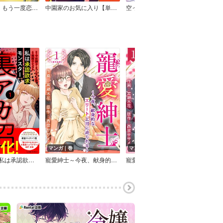
婚活とミシン もう一度恋がしたいけどめんどくさい気もする
中園家のお気に入り【単話】
空っぽ聖女として捨てられたはずが、嫁ぎ先の皇帝陛下に溺愛されています【Renta！限定版】
今から
マンガ｜巻
マンガ｜話
マン
承認欲求モンスター
寵愛紳士～今夜、献身的なエリート上司に迫られる～ 単行本版
寵愛紳士～今夜、献身的なエリート上司に迫られる～