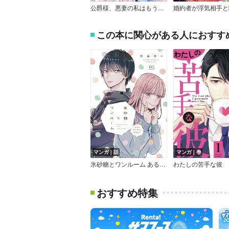
公爵様、悪妻の私はもう放っておいてください【特典付き】
この本に関心がある人におすす
マンガ｜話
マンガ｜巻
氷砂糖とワンルーム ある日年下男子に拾われた【単話】
わたしの苦手な彼
おすすめ特集