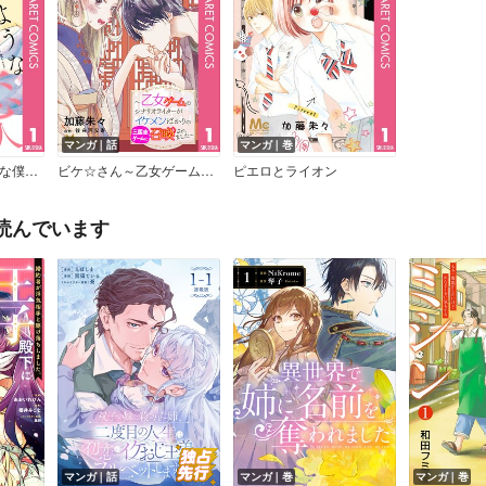
マンガ｜話
マンガ｜巻
【分冊版】桜のような僕の恋人
ビケ☆さん～乙女ゲームのシナリオライターがイケメンばかりの三国志ゲームに召喚されました～
ピエロとライオン
読んでいます
マンガ｜話
マンガ｜巻
マンガ｜巻