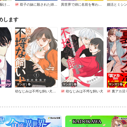
婚約者が浮気相手と駆け落ちしました。王子殿下に溺愛されて幸せなので、今さら戻りたいと言われても困ります。
双子の妹に殺された姉、二度目の人生は初恋のイケおじ王弟にフルベットします！ 連載版
異世界で姉に名前を奪われました
めします
マンガ｜巻
マンガ｜巻
マンガ｜巻
幼なじみは不埒な飼い犬【描き下ろしおまけ付き特装版】
幼なじみは不埒な飼い犬
裏アカ沼 私は