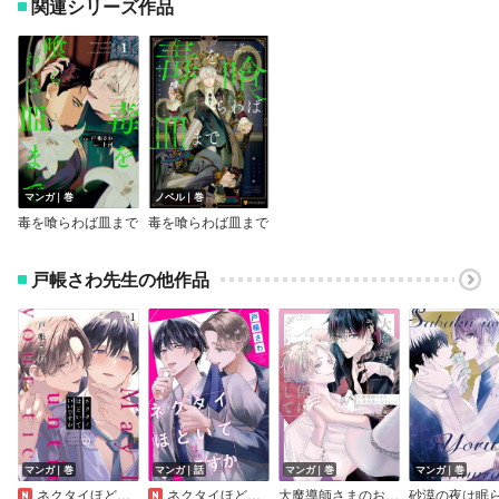
関連シリーズ作品
マンガ｜巻
ノベル｜巻
毒を喰らわば皿まで
毒を喰らわば皿まで
戸帳さわ先生の他作品
マンガ｜巻
マンガ｜話
マンガ｜巻
マンガ｜巻
ネクタイほどいていいですか
ネクタイほどいていいですか（分冊版）
大魔導師さまのお世話係になりまして
砂漠の夜は眠