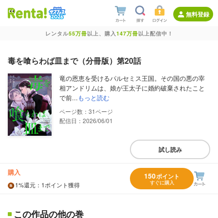
無料登録
レンタル
55万冊
以上、購入
147万冊
以上配信中！
毒を喰らわば皿まで（分冊版）第20話
竜の恩恵を受けるパルセミス王国。その国の悪の宰
相アンドリムは、娘が王太子に婚約破棄されたこと
で前...
もっと読む
31
配信日：2026/06/01
試し読み
購入
150
ポイント
すぐに購入
1%
還元
：1ポイント獲得
この作品の他の巻