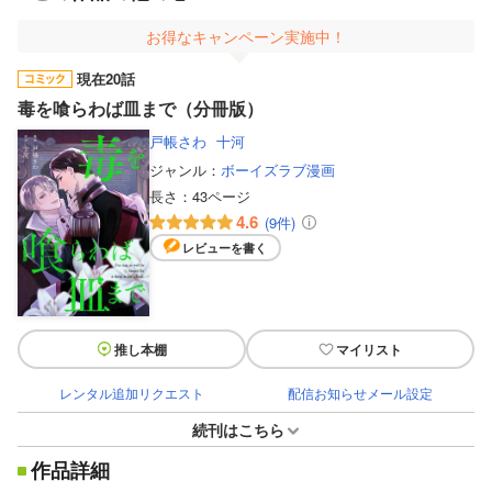
お得なキャンペーン実施中！
現在20話
毒を喰らわば皿まで（分冊版）
戸帳さわ
十河
ジャンル：
ボーイズラブ漫画
長さ：
43ページ
4.6
(9件)
レビューを書く
推し本棚
マイリスト
レンタル追加リクエスト
配信お知らせメール設定
続刊はこちら
作品詳細