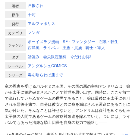
戸帳さわ
著者
十河
原作
アルファポリス
発行
マンガ
カテゴリ
ボーイズラブ漫画
SF・ファンタジー
召喚・転生
ジャンル
西洋風
ライバル
王族・貴族
騎士・軍人
話読み
会員限定無料
今だけお得!
タグ
アンダルシュCOMICS
レーベル
毒を喰らわば皿まで
シリーズ
竜の恩恵を受けるパルセミス王国。その国の悪の宰相アンドリムは、娘
が王太子に婚約破棄されたことで前世を思い出す。同時に、ここが前世
で流行していた乙女ゲームの世界であること、娘は最後に王太子に処刑
される悪役令嬢で、自分は彼女と共に身を滅ぼされる運命にあることに
気が付いた。そんなことは許せないと、アンドリムは姦計をめぐらせ王
太子側の人間であるゲームの攻略対象達を陥れていく。ついには、ライ
バルでもあった清廉な騎士団長を自身の魅力で籠絡し――
（※各巻のページ数は、表紙と奥付を含め片面で数えています）...
もっ