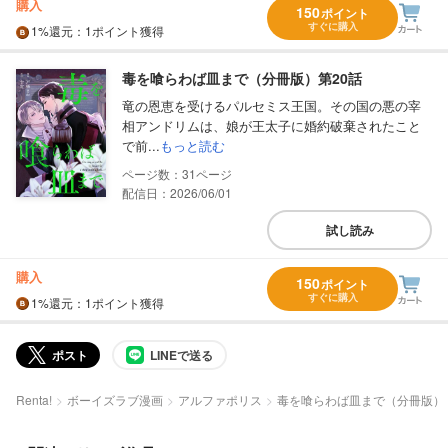
購入
150
ポイント
すぐに購入
1%
還元
：1ポイント獲得
毒を喰らわば皿まで（分冊版）第20話
竜の恩恵を受けるパルセミス王国。その国の悪の宰
相アンドリムは、娘が王太子に婚約破棄されたこと
で前...
もっと読む
31
配信日：2026/06/01
試し読み
購入
150
ポイント
すぐに購入
1%
還元
：1ポイント獲得
ポスト
LINEで送る
Renta!
ボーイズラブ漫画
アルファポリス
毒を喰らわば皿まで（分冊版）