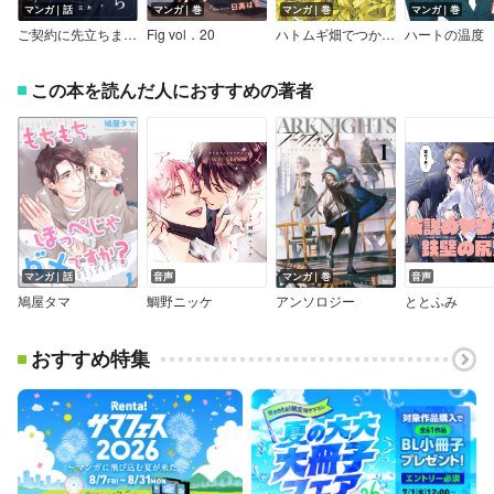
マンガ｜話
マンガ｜巻
マンガ｜巻
マンガ｜巻
ご契約に先立ちまして【単話版】
Fig vol．20
ハトムギ畑でつかまえて【Renta！限定特典付き】
ハートの温度
この本を読んだ人におすすめの著者
マンガ｜話
音声
マンガ｜巻
音声
鳩屋タマ
鯛野ニッケ
アンソロジー
ととふみ
おすすめ特集