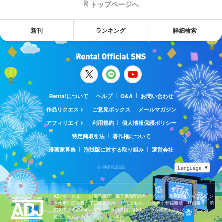
トップページへ
新刊
ランキング
詳細検索
Renta!について
ヘルプ
Q&A
お問い合わせ
作品リクエスト
ご意見ボックス
メールマガジン
アフィリエイト
利用規約
個人情報保護ポリシー
特定商取引法
著作権について
漫画家募集
海賊版に対する取り組み
運営会社
© PAPYLESS
ABJマークは、この電子書店・電子書籍配信サービスが、著作権者からコンテン
ツ使用許諾を得た正規版配信サービスであることを示す登録商標（登録番号 第
6091713号）です。ABJマークの詳細、ABJマークを掲示しているサービスの一
覧はこちら。