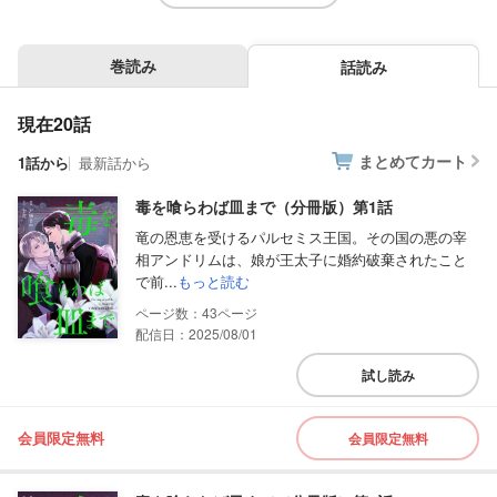
巻読み
話読み
現在20話
まとめてカート
1話から
最新話から
毒を喰らわば皿まで（分冊版）第1話
竜の恩恵を受けるパルセミス王国。その国の悪の宰
相アンドリムは、娘が王太子に婚約破棄されたこと
で前...
もっと読む
43
配信日：2025/08/01
試し読み
会員限定無料
会員限定無料