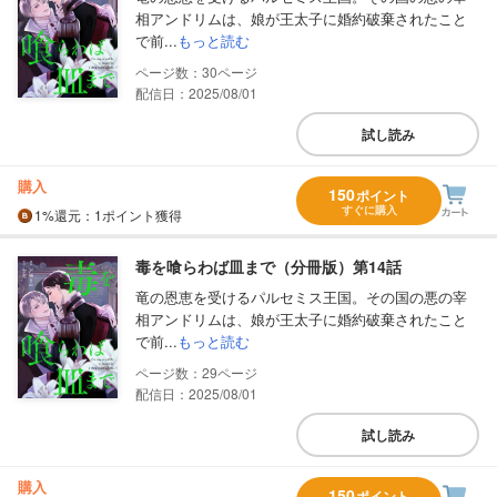
相アンドリムは、娘が王太子に婚約破棄されたこと
で前...
もっと読む
30
配信日：2025/08/01
試し読み
購入
150
ポイント
すぐに購入
1%
還元
：1ポイント獲得
毒を喰らわば皿まで（分冊版）第14話
竜の恩恵を受けるパルセミス王国。その国の悪の宰
相アンドリムは、娘が王太子に婚約破棄されたこと
で前...
もっと読む
29
配信日：2025/08/01
試し読み
購入
150
ポイント