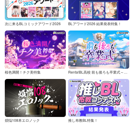
次に来るBLコミックアワード2026
BLアワード2026 結果発表特集！
桜色満開！チク美特集
Renta!BL高校 前も後ろも卒業式～童貞・処女からの卒業アルバム～
煩悩108本エロノック
推し布教BL特集！