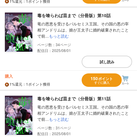
1%
還元
：1ポイント獲得
毒を喰らわば皿まで（分冊版）第10話
竜の恩恵を受けるパルセミス王国。その国の悪の宰
相アンドリムは、娘が王太子に婚約破棄されたこと
で前...
もっと読む
34
配信日：2025/08/01
試し読み
購入
150
ポイント
すぐに購入
1%
還元
：1ポイント獲得
毒を喰らわば皿まで（分冊版）第11話
竜の恩恵を受けるパルセミス王国。その国の悪の宰
相アンドリムは、娘が王太子に婚約破棄されたこと
で前...
もっと読む
31
配信日：2025/08/01