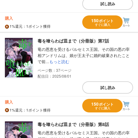
試し読み
購入
150
ポイント
すぐに購入
1%
還元
：1ポイント獲得
毒を喰らわば皿まで（分冊版）第7話
竜の恩恵を受けるパルセミス王国。その国の悪の宰
相アンドリムは、娘が王太子に婚約破棄されたこと
で前...
もっと読む
37
配信日：2025/08/01
試し読み
購入
150
ポイント
すぐに購入
1%
還元
：1ポイント獲得
毒を喰らわば皿まで（分冊版）第8話
竜の恩恵を受けるパルセミス王国。その国の悪の宰