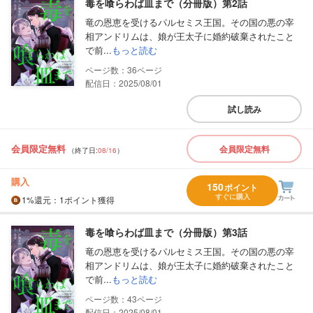
毒を喰らわば皿まで（分冊版）第2話
竜の恩恵を受けるパルセミス王国。その国の悪の宰
相アンドリムは、娘が王太子に婚約破棄されたこと
で前...
もっと読む
36
配信日：2025/08/01
試し読み
会員限定無料
会員限定無料
（終了日:
08/16
）
購入
150
ポイント
すぐに購入
1%
還元
：1ポイント獲得
毒を喰らわば皿まで（分冊版）第3話
竜の恩恵を受けるパルセミス王国。その国の悪の宰
相アンドリムは、娘が王太子に婚約破棄されたこと
で前...
もっと読む
43
配信日：2025/08/01