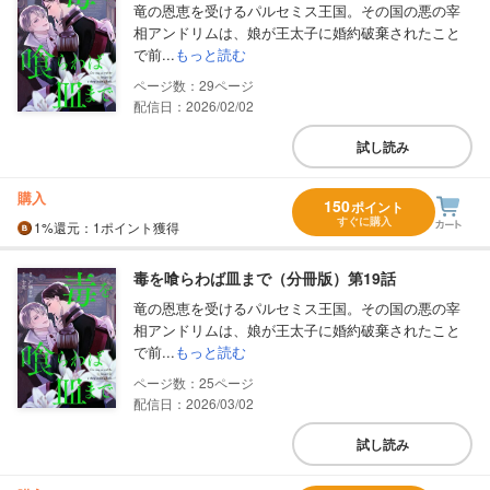
竜の恩恵を受けるパルセミス王国。その国の悪の宰
相アンドリムは、娘が王太子に婚約破棄されたこと
で前...
もっと読む
29
配信日：2026/02/02
試し読み
購入
150
ポイント
すぐに購入
1%
還元
：1ポイント獲得
毒を喰らわば皿まで（分冊版）第19話
竜の恩恵を受けるパルセミス王国。その国の悪の宰
相アンドリムは、娘が王太子に婚約破棄されたこと
で前...
もっと読む
25
配信日：2026/03/02
試し読み