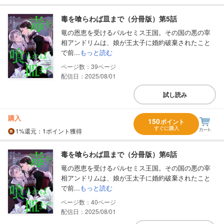
毒を喰らわば皿まで（分冊版）第5話
竜の恩恵を受けるパルセミス王国。その国の悪の宰
相アンドリムは、娘が王太子に婚約破棄されたこと
で前...
もっと読む
39
配信日：2025/08/01
試し読み
購入
150
ポイント
すぐに購入
1%
還元
：1ポイント獲得
毒を喰らわば皿まで（分冊版）第6話
竜の恩恵を受けるパルセミス王国。その国の悪の宰
相アンドリムは、娘が王太子に婚約破棄されたこと
で前...
もっと読む
40
配信日：2025/08/01