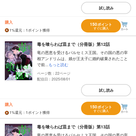
試し読み
購入
150
ポイント
すぐに購入
1%
還元
：1ポイント獲得
毒を喰らわば皿まで（分冊版）第12話
竜の恩恵を受けるパルセミス王国。その国の悪の宰
相アンドリムは、娘が王太子に婚約破棄されたこと
で前...
もっと読む
22
配信日：2025/08/01
試し読み
購入
150
ポイント
すぐに購入
1%
還元
：1ポイント獲得
毒を喰らわば皿まで（分冊版）第13話
竜の恩恵を受けるパルセミス王国。その国の悪の宰