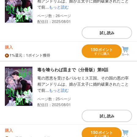
相アンドリムは、娘が王太子に婚約破棄されたこと
で前...
もっと読む
26
配信日：2025/08/01
試し読み
購入
150
ポイント
すぐに購入
1%
還元
：1ポイント獲得
毒を喰らわば皿まで（分冊版）第9話
竜の恩恵を受けるパルセミス王国。その国の悪の宰
相アンドリムは、娘が王太子に婚約破棄されたこと
で前...
もっと読む
25
配信日：2025/08/01
試し読み
購入
150
ポイント
すぐに購入