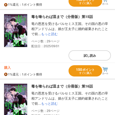
すぐに購入
1%
還元
：1ポイント獲得
毒を喰らわば皿まで（分冊版）第15話
竜の恩恵を受けるパルセミス王国。その国の悪の宰
相アンドリムは、娘が王太子に婚約破棄されたこと
で前...
もっと読む
29
配信日：2025/09/01
試し読み
購入
150
ポイント
すぐに購入
1%
還元
：1ポイント獲得
毒を喰らわば皿まで（分冊版）第16話
竜の恩恵を受けるパルセミス王国。その国の悪の宰
相アンドリムは、娘が王太子に婚約破棄されたこと
で前...
もっと読む
29