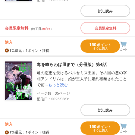
試し読み
会員限定無料
会員限定無料
（終了日:
08/16
）
購入
150
ポイント
すぐに購入
1%
還元
：1ポイント獲得
毒を喰らわば皿まで（分冊版）第4話
竜の恩恵を受けるパルセミス王国。その国の悪の宰
相アンドリムは、娘が王太子に婚約破棄されたこと
で前...
もっと読む
35
配信日：2025/08/01
試し読み
購入
150
ポイント
すぐに購入
1%
還元
：1ポイント獲得