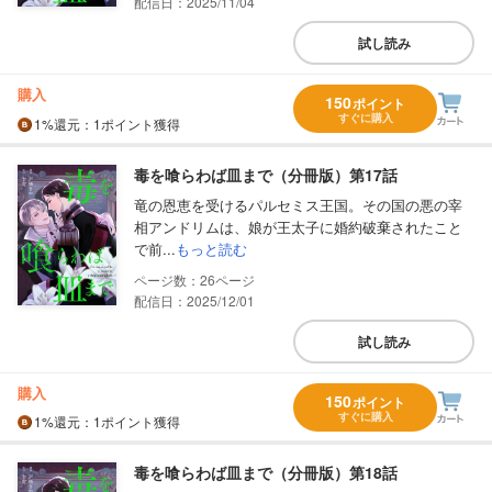
配信日：2025/11/04
試し読み
購入
150
ポイント
すぐに購入
1%
還元
：1ポイント獲得
毒を喰らわば皿まで（分冊版）第17話
竜の恩恵を受けるパルセミス王国。その国の悪の宰
相アンドリムは、娘が王太子に婚約破棄されたこと
で前...
もっと読む
26
配信日：2025/12/01
試し読み
購入
150
ポイント
すぐに購入
1%
還元
：1ポイント獲得
毒を喰らわば皿まで（分冊版）第18話