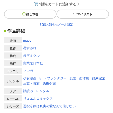
1話をカートに追加する
推し本棚
マイリスト
配信お知らせメール設定
作品詳細
maco
漫画
葵すみれ
原作
燦河ミツル
構成
実業之日本社
発行
マンガ
カテゴリ
少女漫画
SF・ファンタジー
恋愛
西洋風
婚約破棄
ジャンル
王族・貴族
悪役令嬢
話読み
レンタル
タグ
リュエルコミックス
レーベル
悪役令嬢は真実の愛なんて信じない
シリーズ