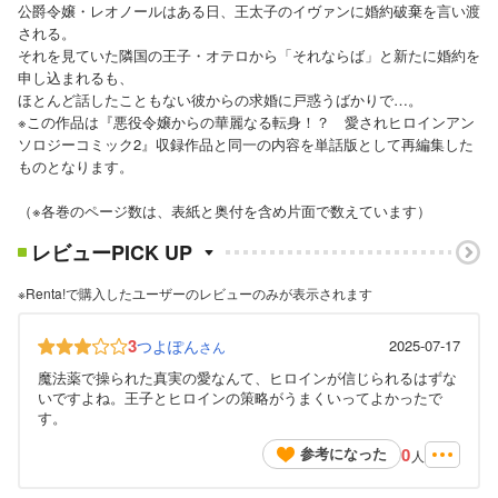
公爵令嬢・レオノールはある日、王太子のイヴァンに婚約破棄を言い渡
される。
それを見ていた隣国の王子・オテロから「それならば」と新たに婚約を
申し込まれるも、
ほとんど話したこともない彼からの求婚に戸惑うばかりで…。
※この作品は『悪役令嬢からの華麗なる転身！？ 愛されヒロインアン
ソロジーコミック2』収録作品と同一の内容を単話版として再編集した
ものとなります。
（※各巻のページ数は、表紙と奥付を含め片面で数えています）
レビューPICK UP
※Renta!で購入したユーザーのレビューのみが表示されます
3
つよぽん
2025-07-17
さん
魔法薬で操られた真実の愛なんて、ヒロインが信じられるはずな
いですよね。王子とヒロインの策略がうまくいってよかったで
す。
0
参考になった
人