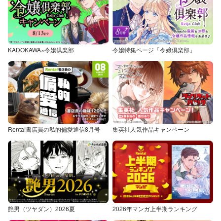
KADOKAWA×令嬢倶楽部
令嬢特集ページ「令嬢倶楽部」
Renta!書店員の私的偏愛通信8月号
集英社人気作品キャンペーン
艶男（ツヤダン）2026夏
2026年マンガ上半期ランキング