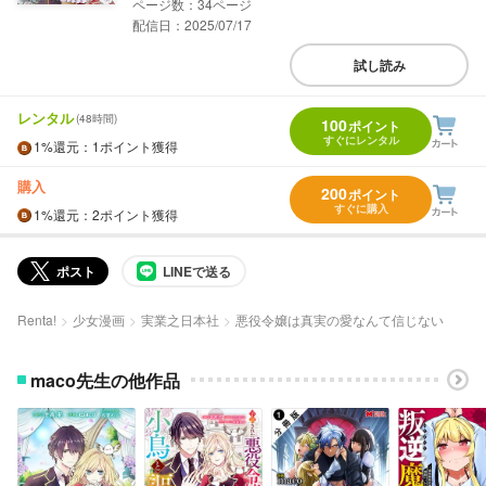
34
配信日：2025/07/17
試し読み
レンタル
(48時間)
100
ポイント
すぐにレンタル
1%
還元
：1ポイント獲得
購入
200
ポイント
すぐに購入
1%
還元
：2ポイント獲得
ポスト
LINEで送る
Renta!
少女漫画
実業之日本社
悪役令嬢は真実の愛なんて信じない
maco先生の他作品