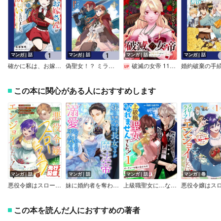
マンガ｜話
マンガ｜話
マンガ｜話
マンガ｜話
確かに私は、お嫁さんが欲しいと言いました。 ～女装の王子様はお断り！～【分冊版】
偽聖女！？ ミラの冒険譚 ～追放されましたが、実は最強なのでセカンドライフを楽しみます！～【分冊版】
破滅の女帝 11回目の人生は冷酷女帝を辞めて処刑エンドを回避します（話売り）
この本に関心がある人におすすめします
マンガ｜話
マンガ｜話
マンガ｜話
マンガ｜巻
悪役令嬢はスローライフをエンジョイしたい！～やっと婚約破棄されたのに、第二王子がめっちゃストーカーしてくるんですけど…～【単話】
妹に婚約者を奪われた長女ですが魔法帝が溺愛してくれるので平気です。
上級職聖女に…なれませんでした！～パーティーを追い出された白魔法使いは、魔物の村で慕われてます～
この本を読んだ人におすすめの著者