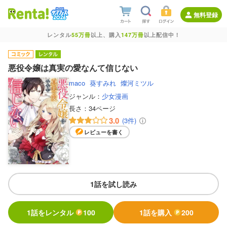
無料登録
レンタル
55万冊
以上、購入
147万冊
以上配信中！
悪役令嬢は真実の愛なんて信じない
maco
葵すみれ
燦河ミツル
ジャンル：
少女漫画
長さ：
34ページ
3.0
(3件)
レビューを書く
1話を試し読み
1話をレンタル
100
1話を購入
200