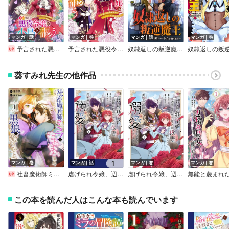
マンガ｜話
マンガ｜巻
マンガ｜話
マンガ｜巻
予言された悪役令嬢は小鳥と謳う ～未来を知る専属執事に「君を救う」と言われました～ 分冊版
予言された悪役令嬢は小鳥と謳う ～未来を知る専属執事に「君を救う」と言われました～
奴隷返しの叛逆魔王 ～最弱種族の悪魔が禁断ハーレムを築くまで～（コミック） 分冊版
葵すみれ先生の他作品
マンガ｜巻
マンガ｜話
マンガ｜巻
マンガ｜巻
社畜魔術師ミラは、もふもふ温泉で黒狼に癒されてます！
虐げられ令嬢、辺境の色ボケ老人の後妻になるはずが、美貌の辺境伯さまに溺愛されるなんて聞いていません！【分冊版】
虐げられ令嬢、辺境の色ボケ老人の後妻になるはずが、美貌の辺境伯さまに溺愛されるなんて聞いていません！【電子特典付き】
この本を読んだ人はこんな本も読んでいます