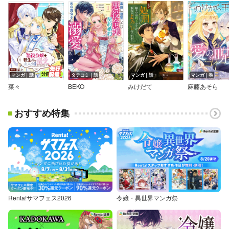
マンガ｜話
タテコミ｜話
マンガ｜話
マンガ｜巻
菜々
BEKO
みけだて
麻藤あそら
おすすめ特集
Renta!サマフェス2026
令嬢・異世界マンガ祭