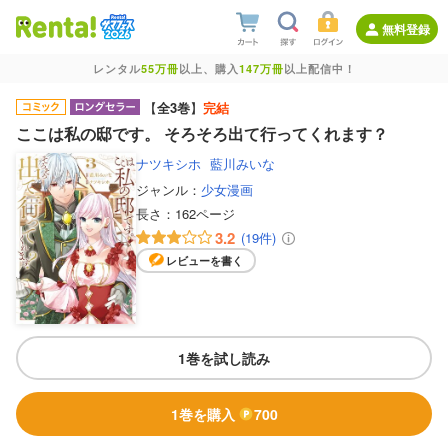
無料登録
レンタル
55万冊
以上、購入
147万冊
以上配信中！
【
全3巻
】
完結
ここは私の邸です。 そろそろ出て行ってくれます？
ナツキシホ
藍川みいな
ジャンル：
少女漫画
長さ：
162ページ
3.2
(19件)
レビューを書く
1巻を試し読み
1巻を購入
700