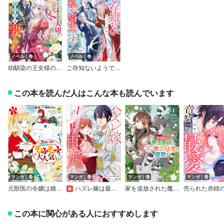
ノベル｜巻
ノベル｜巻
幼馴染の王女様の方が大切な婚約者は要らない。愛してる？ もう興味ありません。
ご存知ないようですが、父ではなく私が当主です。
この本を読んだ人はこんな本も読んでいます
マンガ｜巻
マンガ｜巻
マンガ｜巻
マンガ｜巻
元獣医の令嬢は婚約破棄されましたが、もふもふたちに大人気です！
ハズレ嫁は最強の天才公爵様と再婚しました。
家を追放された魔法薬師は、薬獣や妖精に囲まれて秘密の薬草園で第二の人生を謳歌する
この本に関心がある人におすすめします