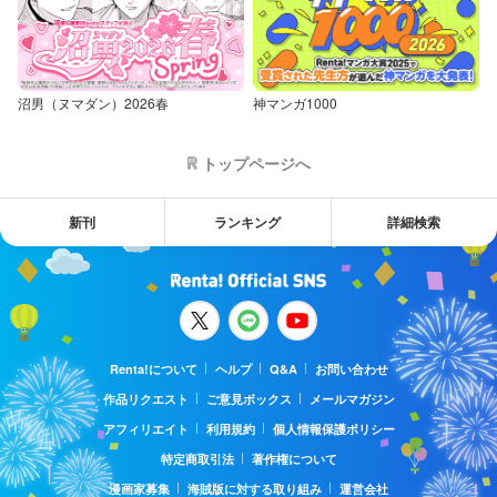
沼男（ヌマダン）2026春
神マンガ1000
トップページへ
新刊
ランキング
詳細検索
Renta!について
ヘルプ
Q&A
お問い合わせ
作品リクエスト
ご意見ボックス
メールマガジン
アフィリエイト
利用規約
個人情報保護ポリシー
特定商取引法
著作権について
漫画家募集
海賊版に対する取り組み
運営会社