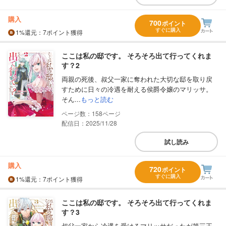
購入
700
ポイント
すぐに購入
1%
還元
：7ポイント獲得
ここは私の邸です。 そろそろ出て行ってくれま
す？2
両親の死後、叔父一家に奪われた大切な邸を取り戻
すために日々の冷遇を耐える侯爵令嬢のマリッサ。
そん...
もっと読む
158
配信日：2025/11/28
試し読み
購入
720
ポイント
すぐに購入
1%
還元
：7ポイント獲得
ここは私の邸です。 そろそろ出て行ってくれま
す？3
叔父一家から冷遇を受けるマリッサだったが第三王