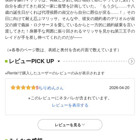
自分を虐げてきた叔父一家に復讐を計画していた。「もう少し……十八
歳の誕生日がくれば代理侯爵の叔父から自分に爵位が戻る……！」その
日に向けて耐え忍ぶマリッサ。そんな中、彼女の婚約者のデリオルが叔
父の娘で義妹・ロクサーヌを愛しているからと一方的に婚約破棄を言い
渡してきた！身勝手な周囲に振り回されるマリッサを見かね第三王子の
レイドが手を差し伸べてくれたのだが――
（※各巻のページ数は、表紙と奥付を含め片面で数えています）
レビューPICK UP
※Renta!で購入したユーザーのレビューのみが表示されます
5
ちりめん
2026-04-20
さん
※このレビューにネタバレが含まれています。
レビューを表示する
レビューを見る