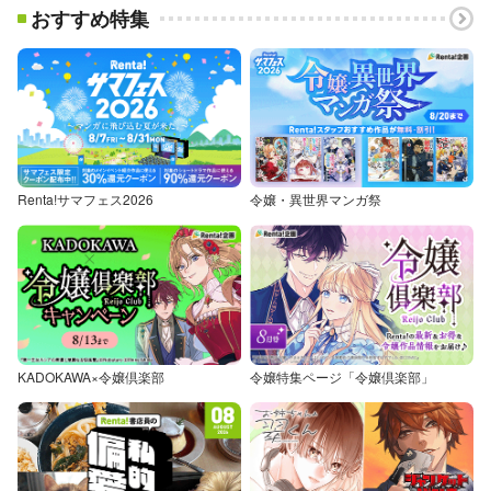
おすすめ特集
Renta!サマフェス2026
令嬢・異世界マンガ祭
KADOKAWA×令嬢倶楽部
令嬢特集ページ「令嬢倶楽部」