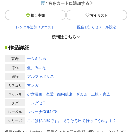
1巻をカートに追加する
推し本棚
マイリスト
レンタル追加リクエスト
配信お知らせメール設定
続刊はこちら
作品詳細
ナツキシホ
著者
藍川みいな
原作
アルファポリス
発行
マンガ
カテゴリ
少女漫画
恋愛
婚約破棄
ざまぁ
王族・貴族
ジャンル
ロングセラー
タグ
レジーナCOMICS
レーベル
ここは私の邸です。 そろそろ出て行ってくれます？
シリーズ
侯爵令嬢のマリッサは、両親亡きあと我が物顔で邸にやってきたあげく