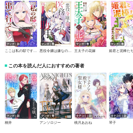
マンガ｜話
マンガ｜巻
マンガ｜巻
マンガ｜巻
ここは私の邸です。 そろそろ出て行ってくれます？（分冊版）
悪役令嬢は嫌なので、医務室助手になりました。【電子限定特典付き】
王太子の花嫁
姫君と泥棒た
この本を読んだ人におすすめの著者
マンガ｜話
マンガ｜巻
タテコミ｜話
タテコミ｜話
桐井
アンソロジー
桃月あおね
琴子