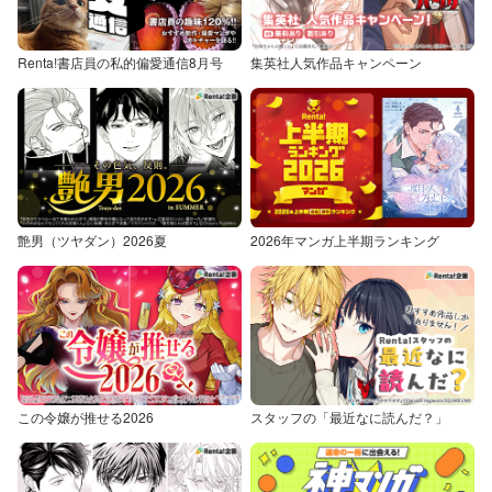
Renta!書店員の私的偏愛通信8月号
集英社人気作品キャンペーン
艶男（ツヤダン）2026夏
2026年マンガ上半期ランキング
この令嬢が推せる2026
スタッフの「最近なに読んだ？」