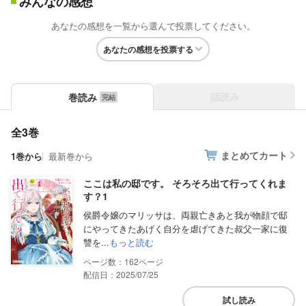
みんなの感想
あなたの感想を一覧から選んで投票してください。
あなたの感想を投票する
話読み
巻読み
全3巻
まとめてカート
1巻から
最新巻から
ここは私の邸です。 そろそろ出て行ってくれま
す？1
侯爵令嬢のマリッサは、両親亡きあと我が物顔で邸
にやってきたあげく自分を虐げてきた叔父一家に復
讐を...
もっと読む
162
配信日：2025/07/25
試し読み