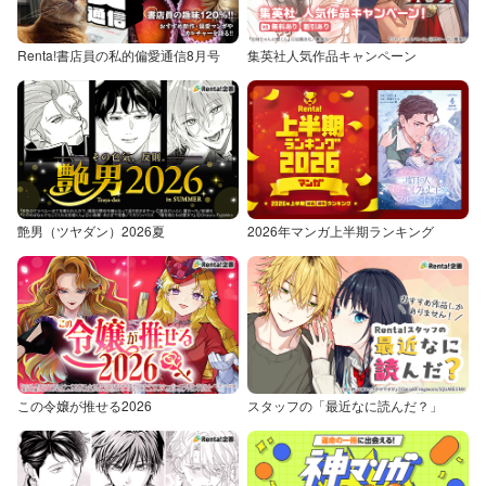
Renta!書店員の私的偏愛通信8月号
集英社人気作品キャンペーン
艶男（ツヤダン）2026夏
2026年マンガ上半期ランキング
この令嬢が推せる2026
スタッフの「最近なに読んだ？」