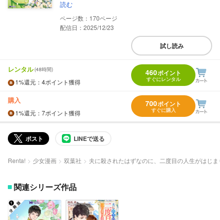
読む
170
配信日：2025/12/23
試し読み
レンタル
(48時間)
460
ポイント
すぐにレンタル
1%
還元
：4ポイント獲得
購入
700
ポイント
すぐに購入
1%
還元
：7ポイント獲得
ポスト
LINEで送る
Renta!
少女漫画
双葉社
夫に殺されたはずなのに、二度目の人生がはじま
関連シリーズ作品