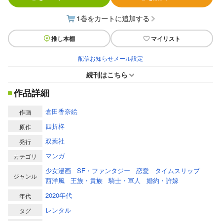
1巻をカートに追加する
推し本棚
マイリスト
配信お知らせメール設定
続刊はこちら
作品詳細
倉田香奈絵
作画
四折柊
原作
双葉社
発行
マンガ
カテゴリ
少女漫画
SF・ファンタジー
恋愛
タイムスリップ
ジャンル
西洋風
王族・貴族
騎士・軍人
婚約・許嫁
2020年代
年代
レンタル
タグ