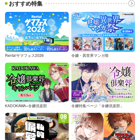
おすすめ特集
Renta!サマフェス2026
令嬢・異世界マンガ祭
KADOKAWA×令嬢倶楽部
令嬢特集ページ「令嬢倶楽部」