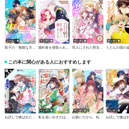
ノベル｜巻
マンガ｜巻
マンガ｜巻
マンガ｜巻
双子の「無能な方」だから生贄にされたはずが、竜族の花嫁として迎えられました【SS付き】
婚約者を寝取られたお陰で、ワケアリ騎士と意外と楽しく過ごせています
罪人にされた聖女ですが、なぜか隣国の皇帝に溺愛されています
この本に関心がある人におすすめします
マンガ｜話
マンガ｜巻
マンガ｜話
マンガ｜巻
お試しで喚ばれた聖女なのに最強竜に気に入られてしまいました。（コミック） 分冊版
私を追い出すのはいいですけど、この家の薬作ったの全部私ですよ？
お願いだから、転生先は選ばせてください！！【単話売】