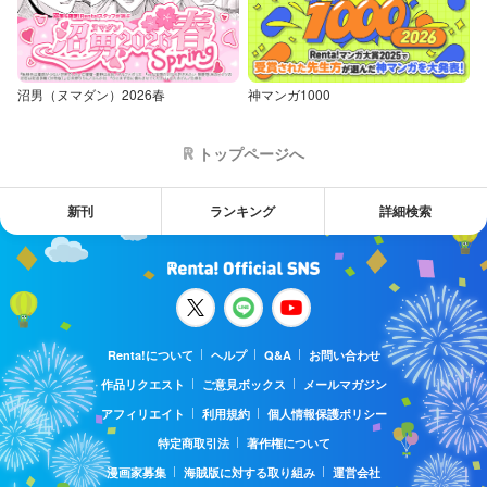
沼男（ヌマダン）2026春
神マンガ1000
トップページへ
新刊
ランキング
詳細検索
Renta!について
ヘルプ
Q&A
お問い合わせ
作品リクエスト
ご意見ボックス
メールマガジン
アフィリエイト
利用規約
個人情報保護ポリシー
特定商取引法
著作権について
漫画家募集
海賊版に対する取り組み
運営会社