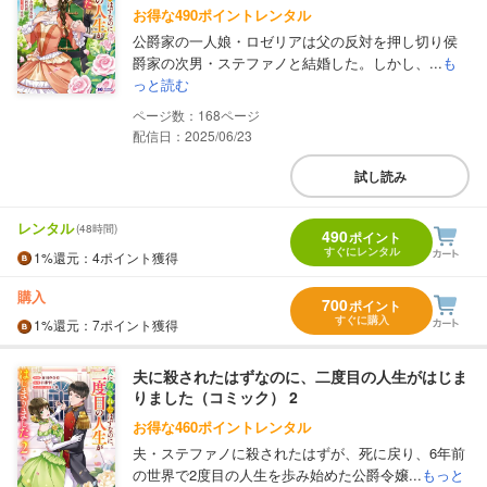
お得な490ポイントレンタル
公爵家の一人娘・ロゼリアは父の反対を押し切り侯
爵家の次男・ステファノと結婚した。しかし、...
も
っと読む
168
配信日：2025/06/23
試し読み
レンタル
(48時間)
490
ポイント
すぐにレンタル
1%
還元
：4ポイント獲得
購入
700
ポイント
すぐに購入
1%
還元
：7ポイント獲得
夫に殺されたはずなのに、二度目の人生がはじま
りました（コミック） 2
お得な460ポイントレンタル
夫・ステファノに殺されたはずが、死に戻り、6年前
の世界で2度目の人生を歩み始めた公爵令嬢...
もっと