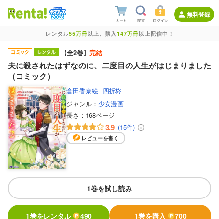
無料登録
レンタル
55万冊
以上、購入
147万冊
以上配信中！
【
全2巻
】
完結
夫に殺されたはずなのに、二度目の人生がはじまりました
（コミック）
倉田香奈絵
四折柊
ジャンル：
少女漫画
長さ：
168ページ
3.9
(15件)
レビューを書く
1巻を試し読み
1巻をレンタル
490
1巻を購入
700