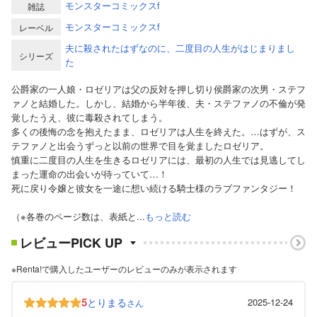
モンスターコミックスf
雑誌
モンスターコミックスf
レーベル
夫に殺されたはずなのに、二度目の人生がはじまりまし
シリーズ
た
公爵家の一人娘・ロゼリアは父の反対を押し切り侯爵家の次男・ステフ
ァノと結婚した。しかし、結婚から半年後、夫・ステファノの不倫が発
覚したうえ、彼に毒殺されてしまう。
多くの後悔の念を抱えたまま、ロゼリアは人生を終えた。…はずが、ス
テファノと出会うずっと以前の世界で目を覚ましたロゼリア。
慎重に二度目の人生を生きるロゼリアには、最初の人生では見逃してし
まった運命の出会いが待っていて…！
死に戻り令嬢と彼女を一途に想い続ける騎士様のラブファンタジー！
（※各巻のページ数は、表紙と...
もっと読む
レビューPICK UP
※Renta!で購入したユーザーのレビューのみが表示されます
5
とりまる
2025-12-24
さん