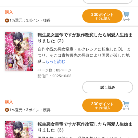
購入
330
ポイント
すぐに購入
1%
還元
：3ポイント獲得
転生悪女皇帝ですが原作改変したら溺愛人生始ま
りました（2）
自作小説の悪女皇帝・ルクレシアに転生したOL・ま
つり。そこは貴族優先の悪政により国民が苦しむ地
獄...
もっと読む
83
配信日：2025/10/03
試し読み
購入
330
ポイント
すぐに購入
1%
還元
：3ポイント獲得
転生悪女皇帝ですが原作改変したら溺愛人生始ま
りました（3）