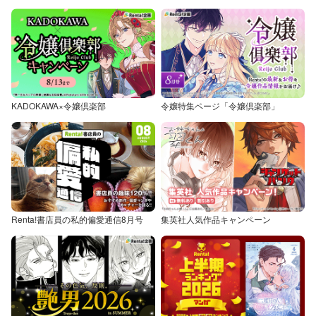
KADOKAWA×令嬢倶楽部
令嬢特集ページ「令嬢倶楽部」
Renta!書店員の私的偏愛通信8月号
集英社人気作品キャンペーン