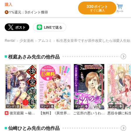
購入
330
ポイント
すぐに購入
1%
還元
：3ポイント獲得
ポスト
LINEで送る
Renta!
少女漫画
アムコミ
転生悪女皇帝ですが原作改変したら溺愛人生始
桜庭あさみ先生の他作品
マンガ｜話
マンガ｜巻
マンガ｜巻
マンガ｜巻
後宮庭園 ～秘密の恋は皇帝陛下と～【単話版】
【無料】《異世界＆スローライフ＆悪役令嬢》が大集合！！ Maomao作品試し読み冊子 Vol.1
ご近所の悪いうわさ vol.19
仙崎ひとみ先生の他作品