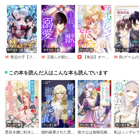
タテコミ｜話
タテコミ｜話
マンガ｜話
マンガ｜話
禁忌の子【フルカラー】
王殺しの獣に溺愛された【フルカラー】
【単話】オークションにかけられた花嫁
BLゲームの悪役令息なのに攻略者に襲われるのだがどうす
この本を読んだ人はこんな本も読んでいます
マンガ｜巻
マンガ｜話
マンガ｜巻
マンガ｜巻
悪役令嬢に転生したら異臭漂う世界だったので、いい香りで救います！【コミックス単行本版】【電子限定特典付】
婚約破棄された悪役令嬢は断罪イベントをやり直す
狼大公は偽物花嫁を逃がさない【単行本版限定描きおろし付き】