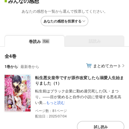
みんなの感想
あなたの感想を一覧から選んで投票してください。
あなたの感想を投票する
話読み
巻読み
全4巻
まとめてカート
1巻から
最新巻から
転生悪女皇帝ですが原作改変したら溺愛人生始ま
りました（1）
転生前はブラック企業に勤め過労死したOL・まつ
り。――目が覚めると自作の小説に登場する悪名高
い美...
もっと読む
81
配信日：2025/07/04
試し読み