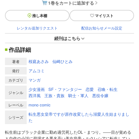
1巻をカートに追加する
推し本棚
マイリスト
レンタル追加リクエスト
配信お知らせメール設定
続刊はこちら
作品詳細
桜庭あさみ
仙崎ひとみ
著者
アムコミ
発行
マンガ
カテゴリ
少女漫画
SF・ファンタジー
恋愛
召喚・転生
ジャンル
西洋風
王族・貴族
騎士・軍人
悪役令嬢
mono comic
レーベル
転生悪女皇帝ですが原作改変したら溺愛人生始まりまし
シリーズ
た
転生前はブラック企業に勤め過労死したOL・まつり。――目が覚める
と自作の小説に登場する悪名高い美女皇帝・ルクレシアに転生してい