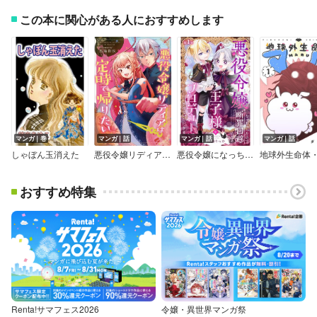
この本に関心がある人におすすめします
マンガ｜巻
マンガ｜話
マンガ｜話
マンガ｜話
しゃぼん玉消えた
悪役令嬢リディアは定時で帰りたい
悪役令嬢になっちゃったので断罪回避のため王子様をプロデュースさせていただきます！【マイクロ】
地球外生命体
おすすめ特集
Renta!サマフェス2026
令嬢・異世界マンガ祭