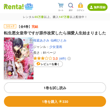
無料登録
レンタル
55万冊
以上、購入
147万冊
以上配信中！
【
全4巻
】
完結
転生悪女皇帝ですが原作改変したら溺愛人生始まりました
桜庭あさみ
仙崎ひとみ
ジャンル：
少女漫画
長さ：
81ページ
3.0
(4件)
レビューを書く
1巻を試し読み
1巻を購入
330