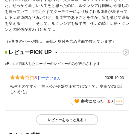
た。せっかく新しい人生をと思ったのに、ルクレシアは国民から憎しみ
を買っていて、1年足らずでクーデターにより殺される運命が決まって
いる…絶望的な状況だけど、創造主であることを生かし策を講じて運命
を変える――！！そして、ルクレシアを殺す男、側近の騎士団長・グレ
ンとの関係が変わり始めて…
（※各巻のページ数は、表紙と奥付を含め片面で数えています）
レビューPICK UP
※Renta!で購入したユーザーのレビューのみが表示されます
3
ドーナツ
2025-10-03
さん
転生ものですが、主人公が令嬢や王女ではなくて、皇帝なのは珍
しいかも。
0
参考になった
人
レビューをもっと見る