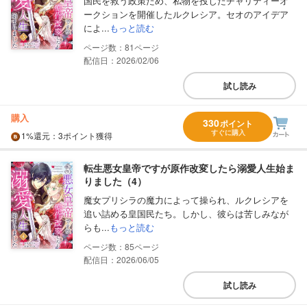
国民を救う政策ため、私物を投じたチャリティーオ
ークションを開催したルクレシア。セオのアイデア
によ...
もっと読む
81
配信日：2026/02/06
試し読み
購入
330
ポイント
すぐに購入
1%
還元
：3ポイント獲得
転生悪女皇帝ですが原作改変したら溺愛人生始ま
りました（4）
魔女プリシラの魔力によって操られ、ルクレシアを
追い詰める皇国民たち。しかし、彼らは苦しみなが
らも...
もっと読む
85
配信日：2026/06/05
試し読み