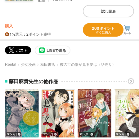
試し読み
購入
200
ポイント
すぐに購入
1%
還元
：2ポイント獲得
ポスト
LINEで送る
Renta!
少女漫画
秋田書店
彼の世の獣が見る夢は（話売り）
藤田麻貴先生の他作品
マンガ｜巻
マンガ｜巻
マンガ｜巻
マンガ｜巻