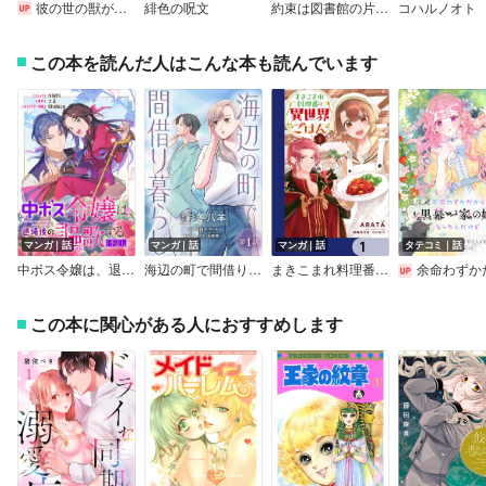
彼の世の獣が見る夢は
緋色の呪文
約束は図書館の片隅で
コハルノオト
この本を読んだ人はこんな本も読んでいます
マンガ｜話
マンガ｜話
マンガ｜話
タテコミ｜話
中ボス令嬢は、退場後の人生を謳歌する（予定）。 【連載版】
海辺の町で間借り暮らし（話売り）
まきこまれ料理番の異世界ごはん【分冊版】
余命わずかだから黒幕一家の嫁になったんだけど【フル
この本に関心がある人におすすめします