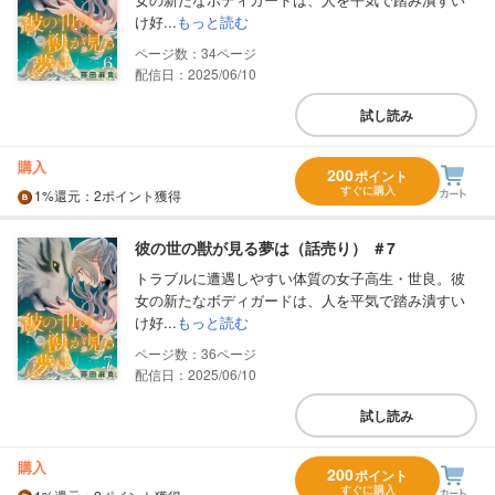
け好...
もっと読む
34
配信日：2025/06/10
試し読み
購入
200
ポイント
すぐに購入
1%
還元
：2ポイント獲得
彼の世の獣が見る夢は（話売り） ＃7
トラブルに遭遇しやすい体質の女子高生・世良。彼
女の新たなボディガードは、人を平気で踏み潰すい
け好...
もっと読む
36
配信日：2025/06/10
試し読み
購入
200
ポイント
すぐに購入