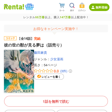
無料登録
レンタル
55万冊
以上、購入
147万冊
以上配信中！
お得なキャンペーン実施中！
【
全14話
】
完結
彼の世の獣が見る夢は（話売り）
藤田麻貴
ジャンル：
少女漫画
長さ：
54ページ
0.0
(3件)
レビューを書く
1話を無料で読む