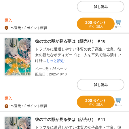
試し読み
購入
200
ポイント
すぐに購入
1%
還元
：2ポイント獲得
彼の世の獣が見る夢は（話売り） ＃10
トラブルに遭遇しやすい体質の女子高生・世良。彼
女の新たなボディガードは、人を平気で踏み潰すい
け好...
もっと読む
26
配信日：2025/10/10
試し読み
購入
200
ポイント
すぐに購入
1%
還元
：2ポイント獲得
彼の世の獣が見る夢は（話売り） ＃11
トラブルに遭遇しやすい体質の女子高生・世良。彼