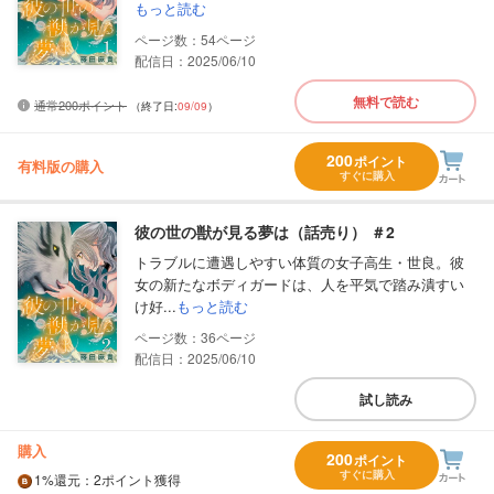
もっと読む
54
配信日：2025/06/10
無料で読む
通常200ポイント
（終了日:
09/09
）
200
ポイント
有料版の購入
すぐに購入
彼の世の獣が見る夢は（話売り） ＃2
トラブルに遭遇しやすい体質の女子高生・世良。彼
女の新たなボディガードは、人を平気で踏み潰すい
け好...
もっと読む
36
配信日：2025/06/10
試し読み
購入
200
ポイント
すぐに購入
1%
還元
：2ポイント獲得