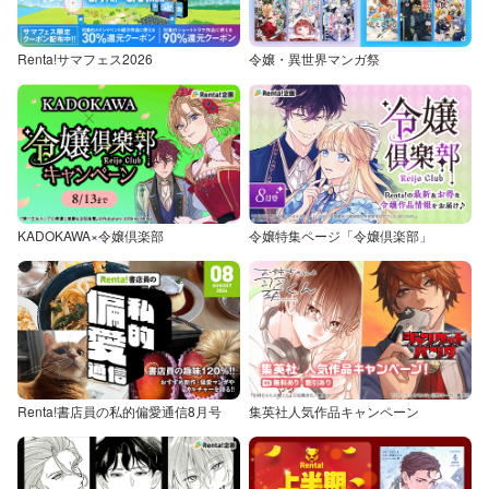
Renta!サマフェス2026
令嬢・異世界マンガ祭
KADOKAWA×令嬢倶楽部
令嬢特集ページ「令嬢倶楽部」
Renta!書店員の私的偏愛通信8月号
集英社人気作品キャンペーン