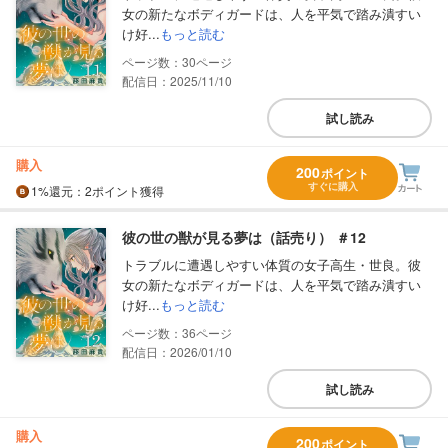
女の新たなボディガードは、人を平気で踏み潰すい
け好...
もっと読む
30
配信日：2025/11/10
試し読み
購入
200
ポイント
すぐに購入
1%
還元
：2ポイント獲得
彼の世の獣が見る夢は（話売り） ＃12
トラブルに遭遇しやすい体質の女子高生・世良。彼
女の新たなボディガードは、人を平気で踏み潰すい
け好...
もっと読む
36
配信日：2026/01/10
試し読み
購入
200
ポイント