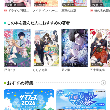
マンガ｜話
マンガ｜巻
マンガ｜巻
マンガ｜巻
ドライな同期の溺愛癖
メイド イン ハーレム
王家の紋章
彼の世の獣が見る
この本を読んだ人におすすめの著者
マンガ｜話
絵ノベル
タテコミ｜話
マンガ｜話
戸山こま
ももよ万葉
天ノ瀬
五十里美春
おすすめ特集