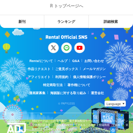
トップページへ
新刊
ランキング
詳細検索
Renta!について
ヘルプ
Q&A
お問い合わせ
作品リクエスト
ご意見ボックス
メールマガジン
アフィリエイト
利用規約
個人情報保護ポリシー
特定商取引法
著作権について
漫画家募集
海賊版に対する取り組み
運営会社
© PAPYLESS
ABJマークは、この電子書店・電子書籍配信サービスが、著作権者からコンテン
ツ使用許諾を得た正規版配信サービスであることを示す登録商標（登録番号 第
6091713号）です。ABJマークの詳細、ABJマークを掲示しているサービスの一