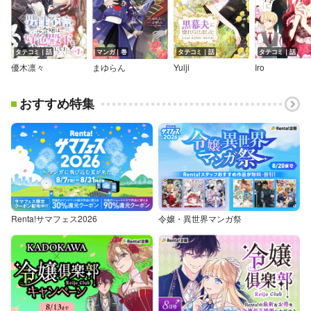
タテコミ｜話
マンガ｜巻
タテコミ｜話
タテコミ｜話
優木凛々
まゆらん
Yulji
Iro
おすすめ特集
Renta!サマフェス2026
令嬢・異世界マンガ祭