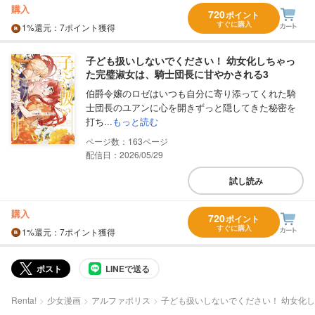
購入
720
ポイント
すぐに購入
1%
還元
：7ポイント獲得
子ども扱いしないでください！ 幼女化しちゃっ
た完璧淑女は、騎士団長に甘やかされる3
伯爵令嬢のロゼはいつも自分に寄り添ってくれた騎
士団長のユアンに心を開きずっと隠してきた秘密を
打ち...
もっと読む
163
配信日：2026/05/29
試し読み
購入
720
ポイント
すぐに購入
1%
還元
：7ポイント獲得
ポスト
LINEで送る
Renta!
少女漫画
アルファポリス
子ども扱いしないでください！ 幼女化