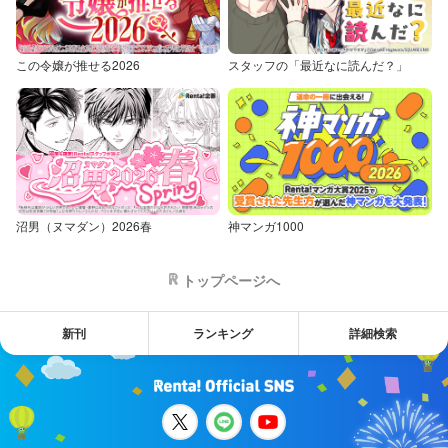
この令嬢が推せる2026
スタッフの「最近なに読んだ？」
沼男（ヌマダン）2026春
神マンガ1000
トップページへ
新刊
ランキング
詳細検索