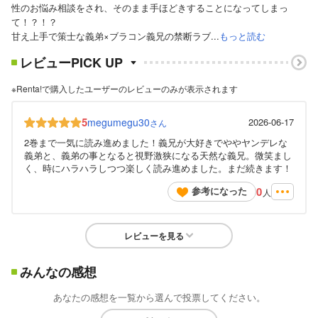
性のお悩み相談をされ、そのまま手ほどきすることになってしまっ
て！？！？
甘え上手で策士な義弟×ブラコン義兄の禁断ラブ...
もっと読む
レビューPICK UP
※Renta!で購入したユーザーのレビューのみが表示されます
5
megumegu30
2026-06-17
さん
2巻まで一気に読み進めました！義兄が大好きでややヤンデレな
義弟と、義弟の事となると視野激狭になる天然な義兄。微笑まし
く、時にハラハラしつつ楽しく読み進めました。まだ続きます！
0
参考になった
人
レビューを見る
みんなの感想
あなたの感想を一覧から選んで投票してください。