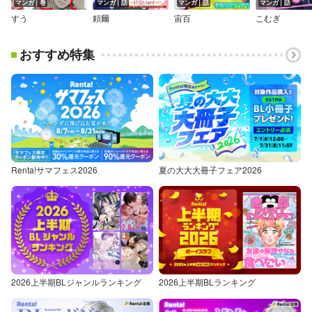
マンガ｜巻
マンガ｜話
マンガ｜話
マンガ｜話
すう
頼爾
宙百
こむぎ
おすすめ特集
Renta!サマフェス2026
夏の大大大冊子フェア2026
2026上半期BLジャンルランキング
2026上半期BLランキング