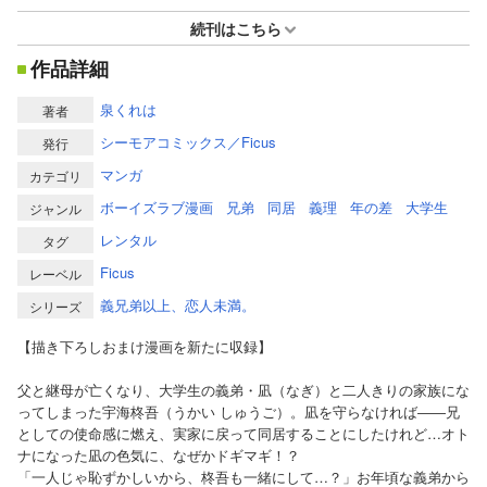
続刊はこちら
作品詳細
泉くれは
著者
シーモアコミックス／Ficus
発行
マンガ
カテゴリ
ボーイズラブ漫画
兄弟
同居
義理
年の差
大学生
ジャンル
レンタル
タグ
Ficus
レーベル
義兄弟以上、恋人未満。
シリーズ
【描き下ろしおまけ漫画を新たに収録】
父と継母が亡くなり、大学生の義弟・凪（なぎ）と二人きりの家族にな
ってしまった宇海柊吾（うかい しゅうご）。凪を守らなければ――兄
としての使命感に燃え、実家に戻って同居することにしたけれど…オト
ナになった凪の色気に、なぜかドギマギ！？
「一人じゃ恥ずかしいから、柊吾も一緒にして…？」お年頃な義弟から