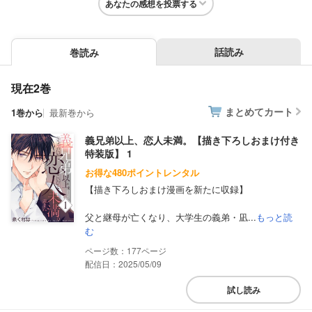
あなたの感想を投票する
話読み
巻読み
現在2巻
まとめてカート
1巻から
最新巻から
義兄弟以上、恋人未満。【描き下ろしおまけ付き
特装版】 1
お得な480ポイントレンタル
【描き下ろしおまけ漫画を新たに収録】
父と継母が亡くなり、大学生の義弟・凪...
もっと読
む
177
配信日：2025/05/09
試し読み