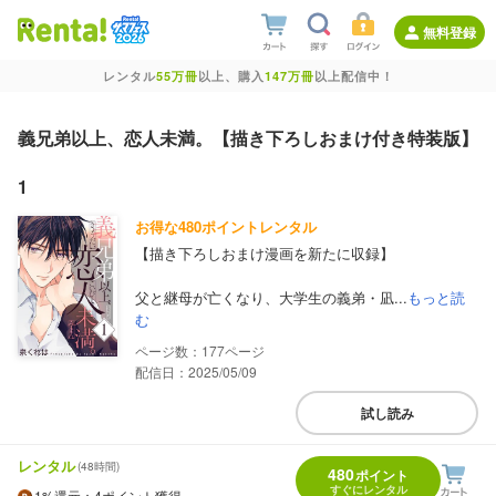
無料登録
レンタル
55万冊
以上、購入
147万冊
以上配信中！
義兄弟以上、恋人未満。【描き下ろしおまけ付き特装版】
1
お得な480ポイントレンタル
【描き下ろしおまけ漫画を新たに収録】
父と継母が亡くなり、大学生の義弟・凪...
もっと読
む
177
配信日：2025/05/09
試し読み
レンタル
(48時間)
480
ポイント
すぐにレンタル
1%
還元
：4ポイント獲得