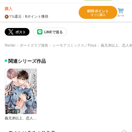
購入
800
ポイント
すぐに購入
1%
還元
：8ポイント獲得
ポスト
LINEで送る
Renta!
ボーイズラブ漫画
シーモアコミックス／Ficus
義兄弟以上、恋人
関連シリーズ作品
マンガ｜話
義兄弟以上、恋人未満。