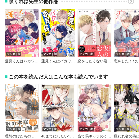
泉くれは先生の他作品
マンガ｜巻
マンガ｜話
マンガ｜巻
マンガ｜話
蓮見くんはバカワイイ委員長が好きすぎる！
蓮見くんはバカワイイ委員長が好きすぎる！ 単話版
恋をしたくない君が好き
この本を読んだ人はこんな本も読んでいます
マンガ｜巻
マンガ｜巻
マンガ｜巻
マンガ｜巻
理想のけだもの 限定版【小冊子＆特典ペーパー付き】【Renta！限定特典付き】
40までにしたい10のこと【電子特別版】
当て馬キャラのくせして、スパダリ王子に寵愛されています。【単行本版特典ペーパー付き】