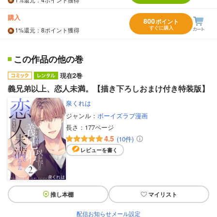
購入
800
ポイント
すぐに購入
1%
還元
：8ポイント獲得
この作品の他の巻
現在2巻
義兄弟以上、恋人未満。【描き下ろしおまけ付き特装版】
泉くれは
ジャンル：
ボーイズラブ漫画
長さ：
177ページ
4.5
(10件)
レビューを書く
推し本棚
マイリスト
配信お知らせメール設定