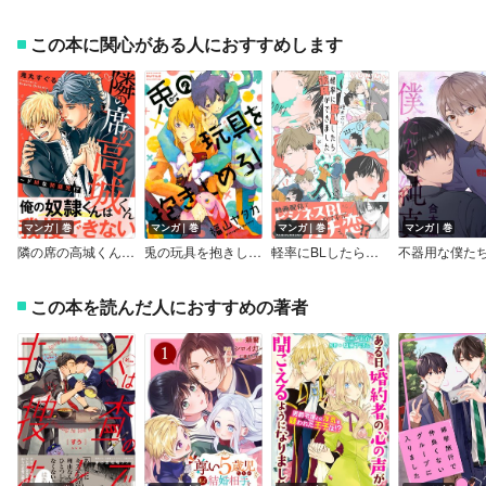
この本に関心がある人におすすめします
マンガ｜巻
マンガ｜巻
マンガ｜巻
マンガ｜巻
隣の席の高城くん～ドMな問題児！？【電子単行本版】【Renta！限定特典付き】
兎の玩具を抱きしめろ！
軽率にBLしたら彼氏ができました【電子限定かきおろし付】
この本を読んだ人におすすめの著者