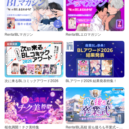
Renta!BLマガジン
Renta!BLエロマガジン
次に来るBLコミックアワード2026
BLアワード2026 結果発表特集！
桜色満開！チク美特集
Renta!BL高校 前も後ろも卒業式～童貞・処女からの卒業アルバム～