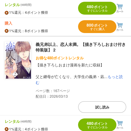
レンタル
(48時間)
480
ポイント
すぐにレンタル
1%
還元
：4ポイント獲得
購入
800
ポイント
すぐに購入
1%
還元
：8ポイント獲得
義兄弟以上、恋人未満。【描き下ろしおまけ付き
特装版】 2
お得な480ポイントレンタル
【描き下ろしおまけ漫画を新たに収録】
父と継母が亡くなり、大学生の義弟・凪...
もっと読
む
167
配信日：2026/03/13
試し読み
レンタル
(48時間)
480
ポイント
すぐにレンタル
1%
還元
：4ポイント獲得