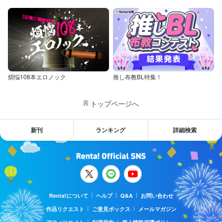
煩悩108本エロノック
推し布教BL特集！
トップページへ
新刊
ランキング
詳細検索
Renta!について
ヘルプ
Q&A
お問い合わせ
作品リクエスト
ご意見ボックス
メールマガジン