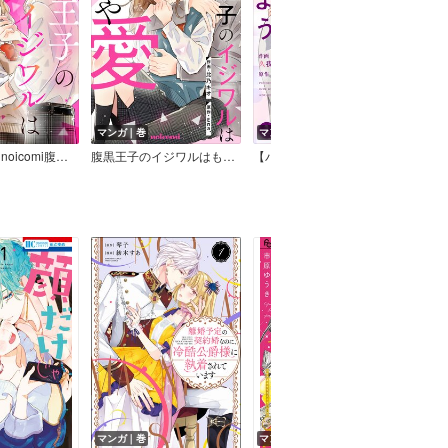
マンガ｜巻
マンガ｜話
マン
【バラ売り】noicomi腹黒王子のイジワルはもはや愛
腹黒王子のイジワルはもはや愛
【バラ売り】noicomi1日10分、俺とハグをしよう
マンガ｜巻
マンガ｜巻
マン