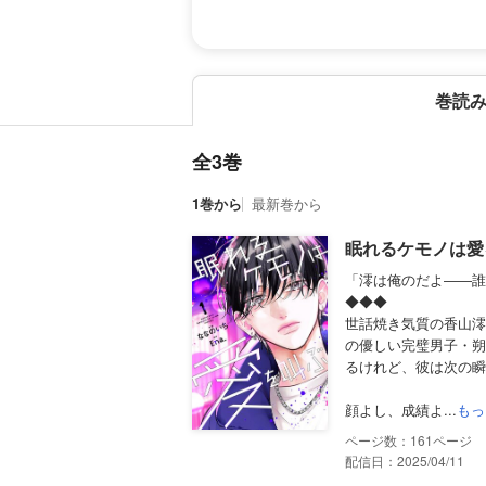
巻読
全3巻
1巻から
最新巻から
眠れるケモノは愛
「澪は俺のだよ――誰
◆◆◆
世話焼き気質の香山澪
の優しい完璧男子・朔
るけれど、彼は次の瞬
顔よし、成績よ...
もっ
161
配信日：2025/04/11