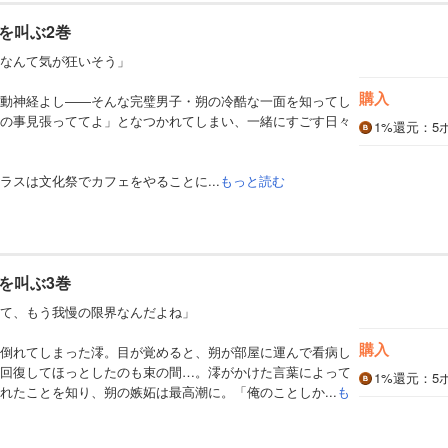
を叫ぶ2巻
なんて気が狂いそう」
購入
動神経よし――そんな完璧男子・朔の冷酷な一面を知ってし
の事見張っててよ」となつかれてしまい、一緒にすごす日々
1%
還元
：5
ラスは文化祭でカフェをやることに...
もっと読む
を叫ぶ3巻
て、もう我慢の限界なんだよね」
購入
倒れてしまった澪。目が覚めると、朔が部屋に運んで看病し
回復してほっとしたのも束の間…。澪がかけた言葉によって
1%
還元
：5
れたことを知り、朔の嫉妬は最高潮に。「俺のことしか...
も