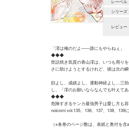
レーベル
シリーズ
レビュー
「澪は俺のだよ――誰にもやらねぇ」
◆◆◆
世話焼き気質の香山澪は、いつも周りを
さに助けようとするけれど、彼は次の瞬
顔よし、成績よし、運動神経よし…三拍
し、「澪のお願いならなんでも叶えてあ
◆◆◆
危険すぎるケンカ最強男子は愛し方も容
noicomi vol.135、136、137、
（※各巻のページ数は、表紙と奥付を含め片