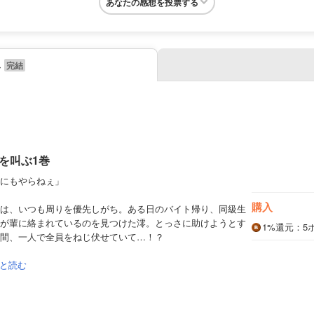
あなたの感想を投票する
み
を叫ぶ1巻
にもやらねぇ」
購入
は、いつも周りを優先しがち。ある日のバイト帰り、同級生
が輩に絡まれているのを見つけた澪。とっさに助けようとす
1%
還元
：5
間、一人で全員をねじ伏せていて…！？
と読む