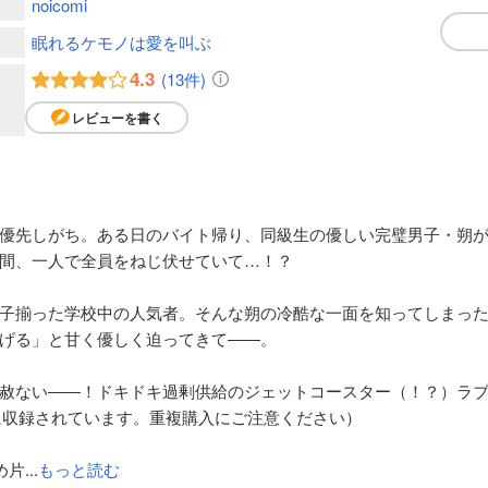
noicomi
眠れるケモノは愛を叫ぶ
4.3
(13件)
レビューを書く
優先しがち。ある日のバイト帰り、同級生の優しい完璧男子・朔
間、一人で全員をねじ伏せていて…！？
子揃った学校中の人気者。そんな朔の冷酷な一面を知ってしまっ
げる」と甘く優しく迫ってきて――。
赦ない――！ドキドキ過剰供給のジェットコースター（！？）ラ
138、139に収録されています。重複購入にご注意ください）
...
もっと読む