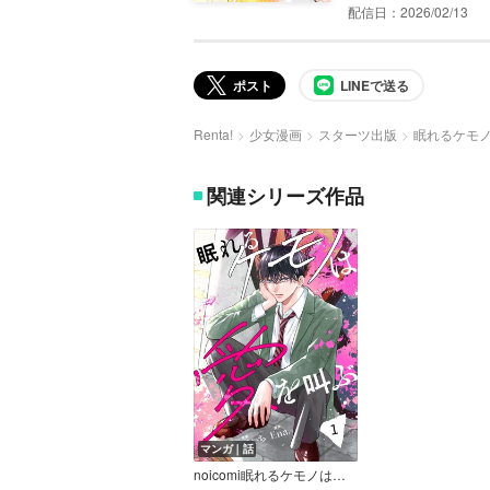
配信日：2026/02/13
ポスト
LINEで送る
Renta!
少女漫画
スターツ出版
眠れるケモ
関連シリーズ作品
マンガ｜話
noicomi眠れるケモノは愛を叫ぶ