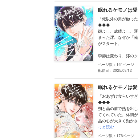
眠れるケモノは愛
「俺以外の男が触った
◆◆◆
顔よし、成績よし、運
まった澪。なぜか「俺
がスタート。
季節は変わり、澪のク
161
配信日：2025/09/12
眠れるケモノは愛
「おあずけ食らいすぎ
◆◆◆
朔と晶の前で熱を出し
てくれていた。体調が
晶の心が大きく動かさ
っと読む
176