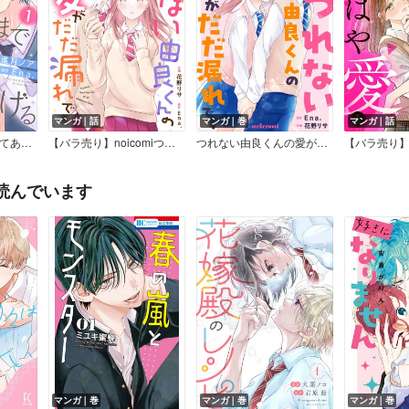
マンガ｜話
マンガ｜巻
マンガ｜話
キスのあとまで教えてあげる
【バラ売り】noicomiつれない由良くんの愛がだだ漏れです
つれない由良くんの愛がだだ漏れです
読んでいます
マンガ｜巻
マンガ｜巻
マンガ｜巻