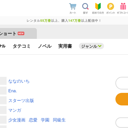
レンタル
55万冊
以上、購入
147万冊
以上配信中！
ショート
NEW
タテコミ
ノベル
実用書
ジャンル
ななのいち
Ena.
スターツ出版
マンガ
少女漫画
恋愛
学園
同級生