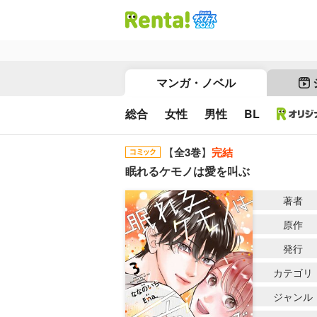
マンガ・ノベル
総合
女性
男性
BL
【
全3巻
】
完結
眠れるケモノは愛を叫ぶ
著者
原作
発行
カテゴリ
ジャンル